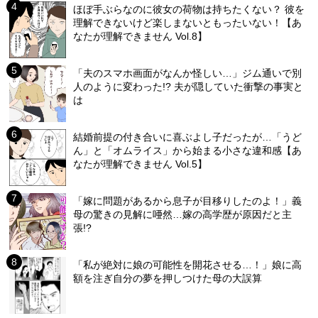
ほぼ手ぶらなのに彼女の荷物は持ちたくない？ 彼を
理解できないけど楽しまないともったいない！【あ
なたが理解できません Vol.8】
「夫のスマホ画面がなんか怪しい…」ジム通いで別
人のように変わった!? 夫が隠していた衝撃の事実と
は
結婚前提の付き合いに喜ぶよし子だったが…「うど
ん」と「オムライス」から始まる小さな違和感【あ
なたが理解できません Vol.5】
「嫁に問題があるから息子が目移りしたのよ！」義
母の驚きの見解に唖然…嫁の高学歴が原因だと主
張!?
「私が絶対に娘の可能性を開花させる…！」娘に高
額を注ぎ自分の夢を押しつけた母の大誤算