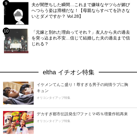
夫が闇堕ちした瞬間…これまで嫌味なヤツらが媚び
へつらう姿は滑稽だな！【母親ならすべてを許さな
いとダメですか？ Vol.28】
「元嫁と別れた理由ってそれ？」友人から夫の過去
を突っ込まれ不安…信じて結婚した夫の過去まで信
じれる？
eltha イチオシ特集
イケメンてんこ盛り！尊すぎる男子の純情ラブに胸
キュン
オリコンタイアップ特集
デカすぎ都市伝説発生!?ファミマ45％増量作戦再来
オリコンタイアップ特集