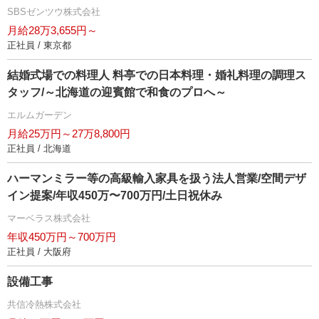
SBSゼンツウ株式会社
月給28万3,655円～
正社員 / 東京都
結婚式場での料理人 料亭での日本料理・婚礼料理の調理ス
タッフ/～北海道の迎賓館で和食のプロへ～
エルムガーデン
月給25万円～27万8,800円
正社員 / 北海道
ハーマンミラー等の高級輸入家具を扱う法人営業/空間デザ
イン提案/年収450万〜700万円/土日祝休み
マーベラス株式会社
年収450万円～700万円
正社員 / 大阪府
設備工事
共信冷熱株式会社