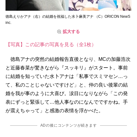
徳島えりかアナ（右）の結婚を祝福した水卜麻美アナ （C）ORICON NewS
inc.
拡大する
【写真】この記事の写真を見る（全1枚）
徳島アナの突然の結婚報告直後となり、MCの加藤浩次
と近藤春菜が驚きながら『スッキリ』がスタート。事前
に結婚を知っていた水卜アナは「私事でスミマセン…っ
て、私のことじゃないですけど」と、仲の良い後輩の結
婚を我が事のように大喜び。涙目になりながら「この発
表にずっと緊張して…他人事なのになんでですかね。手
が震えちゃって」と感激の表情を浮かべた。
ADの後にコンテンツが続きます