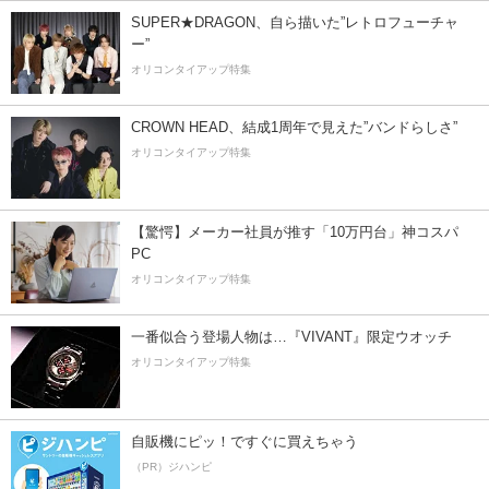
SUPER★DRAGON、自ら描いた”レトロフューチャ
ー”
オリコンタイアップ特集
CROWN HEAD、結成1周年で見えた”バンドらしさ”
オリコンタイアップ特集
【驚愕】メーカー社員が推す「10万円台」神コスパ
PC
オリコンタイアップ特集
一番似合う登場人物は…『VIVANT』限定ウオッチ
オリコンタイアップ特集
自販機にピッ！ですぐに買えちゃう
（PR）ジハンピ