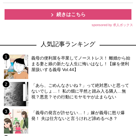
続きはこちら
sponsored by 求人ボックス
人気記事ランキング
義母の便利屋を卒業してノーストレス！ 離婚から始
まる妻と娘の新たな人生に悔いはなし！【嫁を便利
屋扱いする義母 Vol.44】
「あら、ごめんなさいね？」って絶対悪いと思って
ないでしょ…！ 私の畑に平然と踏み入る隣人…無
視？悪意？その行動にモヤモヤが止まらない
「義母の発言が許せない…！」嫁が義母に怒り爆
発！ 夫は仕方ないと言うけれど諦めるべき？