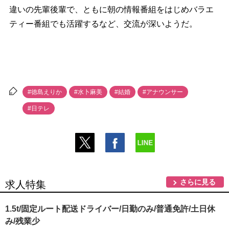
違いの先輩後輩で、ともに朝の情報番組をはじめバラエ
ティー番組でも活躍するなど、交流が深いようだ。
#徳島えりか
#水卜麻美
#結婚
#アナウンサー
#日テレ
さらに見る
求人特集
1.5t/固定ルート配送ドライバー/日勤のみ/普通免許/土日休
み/残業少