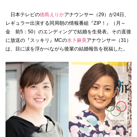
日本テレビの
徳島えりか
アナウンサー（29）が24日、
レギュラー出演する同局朝の情報番組『ZIP！』（月～
金 前5：50）のエンディングで結婚を生発表。その直後
に放送の『スッキリ』MCの
水卜麻美
アナウンサー（31）
は、目に涙を浮かべながら後輩の結婚報告を祝福した。