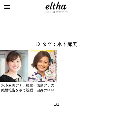
タグ：水卜麻美
水卜麻美アナ、後輩・徳島アナの
結婚報告を涙で祝福 自身の...
2018.04.24
1/1