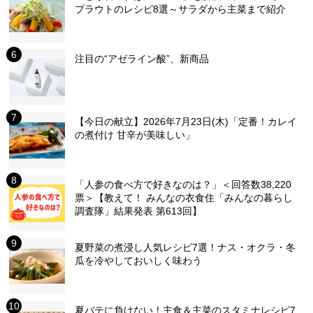
プラウトのレシピ8選～サラダから主菜まで紹介
注目の“アゼライン酸”、新商品
【今日の献立】2026年7月23日(木)「定番！カレイ
の煮付け 甘辛が美味しい」
「人参の食べ方で好きなのは？」＜回答数38,220
票＞【教えて！ みんなの衣食住「みんなの暮らし
調査隊」結果発表 第613回】
夏野菜の煮浸し人気レシピ7選！ナス・オクラ・冬
瓜を冷やしておいしく味わう
夏バテに負けない！主食＆主菜のスタミナレシピ7