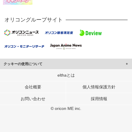
オリコングループサイト
クッキーの使用について
このサイトでは Cookie を使用して、ユーザーに合わせたコンテンツや広告の
elthaとは
表示、ソーシャル メディア機能の提供、広告の表示回数やクリック数の測定を
行っています。
会社概要
個人情報保護方針
また、ユーザーによるサイトの利用状況についても情報を収集し、ソーシャル
お問い合わせ
採用情報
メディアや広告配信、データ解析の各パートナーに提供しています。
各パートナーは、この情報とユーザーが各パートナーに提供した他の情報や、
© oricon ME inc.
ユーザーが各パートナーのサービスを使用したときに収集した他の情報を組み
合わせて使用することがあります。