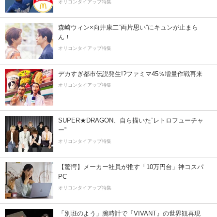
オリコンタイアップ特集
森崎ウィン×向井康二“両片思い”にキュンが止まら
ん！
オリコンタイアップ特集
デカすぎ都市伝説発生!?ファミマ45％増量作戦再来
オリコンタイアップ特集
SUPER★DRAGON、自ら描いた”レトロフューチャ
ー”
オリコンタイアップ特集
【驚愕】メーカー社員が推す「10万円台」神コスパ
PC
オリコンタイアップ特集
「別班のよう」腕時計で『VIVANT』の世界観再現