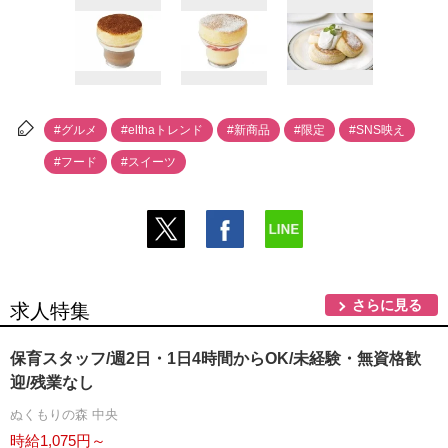
#グルメ
#elthaトレンド
#新商品
#限定
#SNS映え
#フード
#スイーツ
さらに見る
求人特集
保育スタッフ/週2日・1日4時間からOK/未経験・無資格歓
迎/残業なし
ぬくもりの森 中央
時給1,075円～