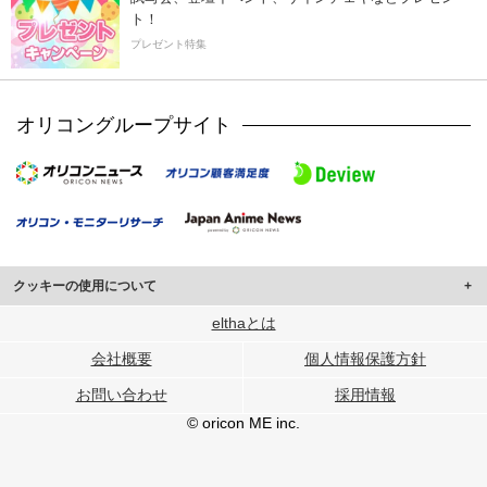
ト！
プレゼント特集
オリコングループサイト
クッキーの使用について
このサイトでは Cookie を使用して、ユーザーに合わせたコンテンツや広告の
elthaとは
表示、ソーシャル メディア機能の提供、広告の表示回数やクリック数の測定を
会社概要
個人情報保護方針
行っています。
また、ユーザーによるサイトの利用状況についても情報を収集し、ソーシャル
お問い合わせ
採用情報
メディアや広告配信、データ解析の各パートナーに提供しています。
各パートナーは、この情報とユーザーが各パートナーに提供した他の情報や、
© oricon ME inc.
ユーザーが各パートナーのサービスを使用したときに収集した他の情報を組み
合わせて使用することがあります。