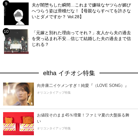
夫が闇堕ちした瞬間…これまで嫌味なヤツらが媚び
へつらう姿は滑稽だな！【母親ならすべてを許さな
いとダメですか？ Vol.28】
「元嫁と別れた理由ってそれ？」友人から夫の過去
を突っ込まれ不安…信じて結婚した夫の過去まで信
じれる？
eltha イチオシ特集
向井康二イケメンすぎ！純愛『（LOVE SONG）』
オリコンタイアップ特集
お値段そのまま45％増量！ファミマ夏の大盤振る舞
い
オリコンタイアップ特集