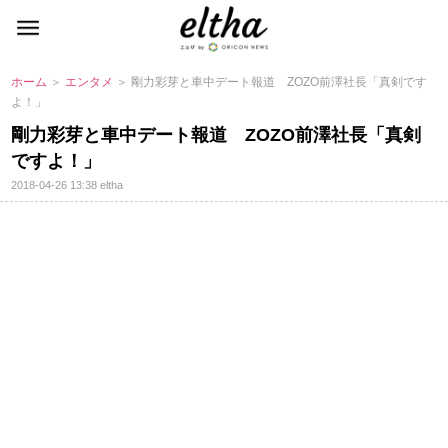
ホーム
＞
エンタメ
＞ 剛力彩芽と車中デート報道 ZOZO前澤社長「真剣です
よ！」
剛力彩芽と車中デート報道 ZOZO前澤社長「真剣
ですよ！」
2018-04-26 13:38
eltha