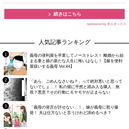
続きはこちら
sponsored by 求人ボックス
人気記事ランキング
義母の便利屋を卒業してノーストレス！ 離婚から始
まる妻と娘の新たな人生に悔いはなし！【嫁を便利
屋扱いする義母 Vol.44】
「あら、ごめんなさいね？」って絶対悪いと思って
ないでしょ…！ 私の畑に平然と踏み入る隣人…無
視？悪意？その行動にモヤモヤが止まらない
「義母の発言が許せない…！」嫁が義母に怒り爆
発！ 夫は仕方ないと言うけれど諦めるべき？