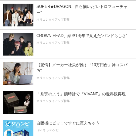
SUPER★DRAGON、自ら描いた”レトロフューチャ
ー”
オリコンタイアップ特集
CROWN HEAD、結成1周年で見えた”バンドらしさ”
オリコンタイアップ特集
【驚愕】メーカー社員が推す「10万円台」神コスパ
PC
オリコンタイアップ特集
「別班のよう」腕時計で『VIVANT』の世界観再現
オリコンタイアップ特集
自販機にピッ！ですぐに買えちゃう
（PR）ジハンピ