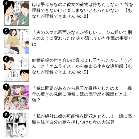
ほぼ手ぶらなのに彼女の荷物は持ちたくない？ 彼を
理解できないけど楽しまないともったいない！【あ
なたが理解できません Vol.8】
「夫のスマホ画面がなんか怪しい…」ジム通いで別
人のように変わった!? 夫が隠していた衝撃の事実と
は
結婚前提の付き合いに喜ぶよし子だったが…「うど
ん」と「オムライス」から始まる小さな違和感【あ
なたが理解できません Vol.5】
「嫁に問題があるから息子が目移りしたのよ！」義
母の驚きの見解に唖然…嫁の高学歴が原因だと主
張!?
「私が絶対に娘の可能性を開花させる…！」娘に高
額を注ぎ自分の夢を押しつけた母の大誤算