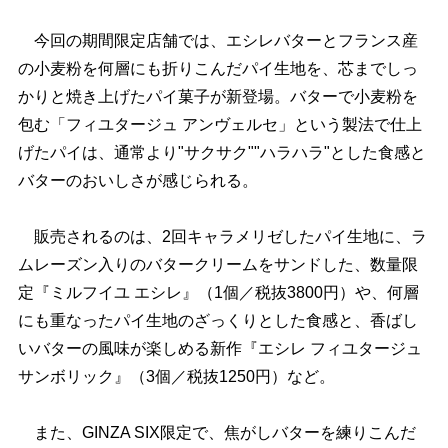
今回の期間限定店舗では、エシレバターとフランス産
の小麦粉を何層にも折りこんだパイ生地を、芯までしっ
かりと焼き上げたパイ菓子が新登場。バターで小麦粉を
包む「フィユタージュ アンヴェルセ」という製法で仕上
げたパイは、通常より"サクサク""ハラハラ"とした食感と
バターのおいしさが感じられる。
販売されるのは、2回キャラメリゼしたパイ生地に、ラ
ムレーズン入りのバタークリームをサンドした、数量限
定『ミルフイユ エシレ』（1個／税抜3800円）や、何層
にも重なったパイ生地のざっくりとした食感と、香ばし
いバターの風味が楽しめる新作『エシレ フィユタージュ
サンボリック』（3個／税抜1250円）など。
また、GINZA SIX限定で、焦がしバターを練りこんだ