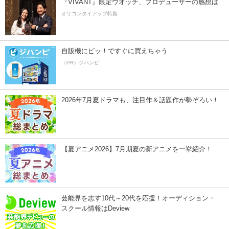
『VIVANT』限定ウオッチ、プロデューサーの感想は
オリコンタイアップ特集
自販機にピッ！ですぐに買えちゃう
（PR）ジハンピ
2026年7月夏ドラマも、注目作＆話題作が勢ぞろい！
【夏アニメ2026】7月期夏の新アニメを一挙紹介！
芸能界を志す10代～20代を応援！オーディション・
スクール情報はDeview