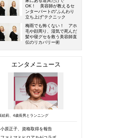
家にある道具だけで
OK！ 美容師が教えるセ
ンターパートの”ふんわり
立ち上げ”テクニック
梅雨でも怖くない！ アホ
毛や顔周り、湿気で死んだ
髪や寝グセを救う美容師直
伝のリカバリー術
エンタメニュース
坂絵莉、4歳長男とランニング
小原正子、資格取得を報告
ファミマとヒロアカがコラボ