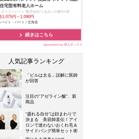
/住宅型有料老人ホーム
ンダーストレージ 株式会社/うるおいの家®八軒
1,075円～1,090円
バイト・パート / 北海道
続きはこちら
sponsored by 求人ボックス
人気記事ランキング
「ピルは太る」誤解に医師
が回答
注目の“アゼライン酸”、新
商品
“盛れる自分”は顔まわりで
決まる 美容師直伝！アイ
ロンで迷わないおくれ毛＆
サイドバング簡単セット術