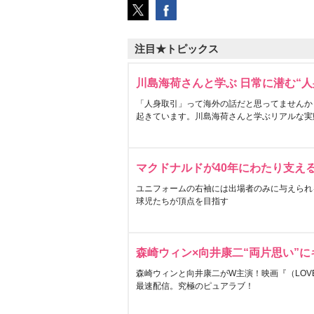
注目★トピックス
川島海荷さんと学ぶ 日常に潜む“人
「人身取引」って海外の話だと思ってませんか
起きています。川島海荷さんと学ぶリアルな実
マクドナルドが40年にわたり支え
ユニフォームの右袖には出場者のみに与えられ
球児たちが頂点を目指す
森崎ウィン×向井康二“両片思い”
森崎ウィンと向井康二がW主演！映画『（LOVE S
最速配信。究極のピュアラブ！