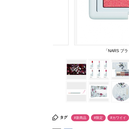
「NARS ブラ
タグ
#新商品
#限定
#カワイイ