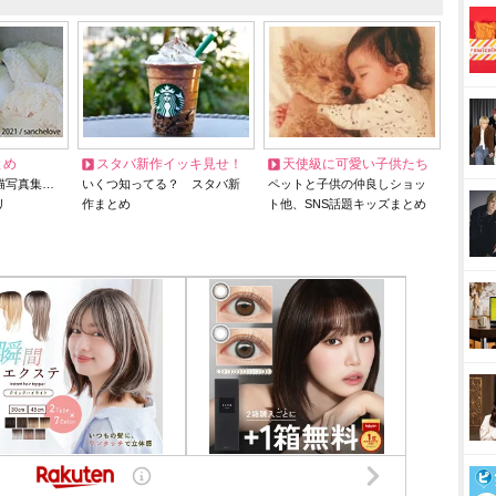
とめ
スタバ新作イッキ見せ！
天使級に可愛い子供たち
猫写真集…
いくつ知ってる？ スタバ新
ペットと子供の仲良しショッ
リ
作まとめ
ト他、SNS話題キッズまとめ