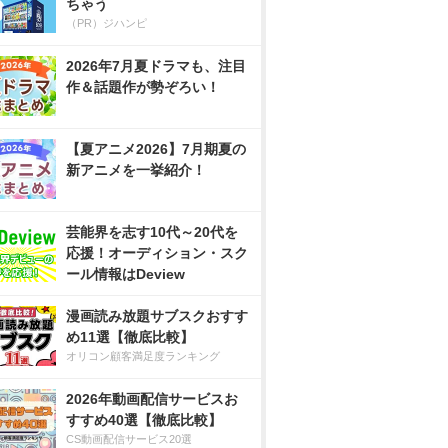
ちゃう
（PR）ジハンピ
2026年7月夏ドラマも、注目
作＆話題作が勢ぞろい！
【夏アニメ2026】7月期夏の
新アニメを一挙紹介！
芸能界を志す10代～20代を
応援！オーディション・スク
ール情報はDeview
漫画読み放題サブスクおすす
め11選【徹底比較】
オリコン顧客満足度ランキング
2026年動画配信サービスお
すすめ40選【徹底比較】
CS動画配信サービス20選