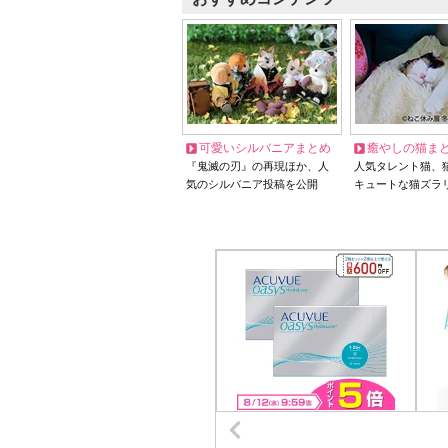
可愛いシルバニアまとめ
癒やしの猫ま
『鬼滅の刃』の再現ほか、人
人気タレント猫、
気のシルバニア投稿を公開
キュートな猫ズラ