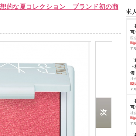
ボ幻想的な夏コレクション ブランド初の商
求
「
可
医
時給
アル
「
ト
備
社
時給
アル
「
可
社
時給
アル
「