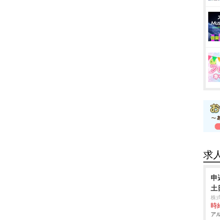
求
申
土
株
時給
アル