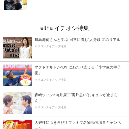
eltha イチオシ特集
川島海荷さんと学ぶ 日常に潜む“人身取引”のリアル
オリコンタイアップ特集
マクドナルドが40年にわたり支える「小学生の甲子
園」
オリコンタイアップ特集
森崎ウィン×向井康二“両片思い”にキュンが止まら
ん！
オリコンタイアップ特集
大好評につき再び！ファミマ名物45％増量キャンペ
ーン