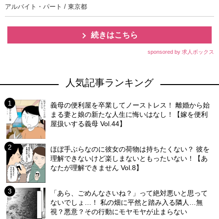
アルバイト・パート / 東京都
続きはこちら
sponsored by 求人ボックス
人気記事ランキング
義母の便利屋を卒業してノーストレス！ 離婚から始
まる妻と娘の新たな人生に悔いはなし！【嫁を便利
屋扱いする義母 Vol.44】
ほぼ手ぶらなのに彼女の荷物は持ちたくない？ 彼を
理解できないけど楽しまないともったいない！【あ
なたが理解できません Vol.8】
「あら、ごめんなさいね？」って絶対悪いと思って
ないでしょ…！ 私の畑に平然と踏み入る隣人…無
視？悪意？その行動にモヤモヤが止まらない