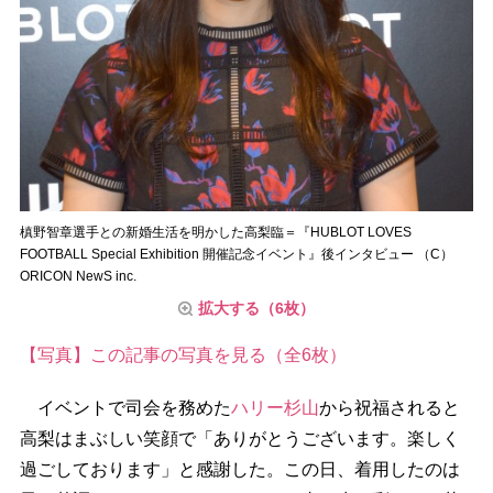
槙野智章選手との新婚生活を明かした高梨臨＝『HUBLOT LOVES
FOOTBALL Special Exhibition 開催記念イベント』後インタビュー （C）
ORICON NewS inc.
拡大する（6枚）
【写真】この記事の写真を見る（全6枚）
イベントで司会を務めた
ハリー杉山
から祝福されると
高梨はまぶしい笑顔で「ありがとうございます。楽しく
過ごしております」と感謝した。この日、着用したのは