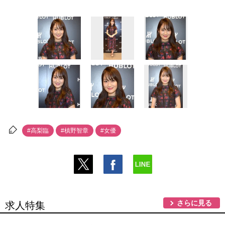
#高梨臨
#槙野智章
#女優
さらに見る
求人特集