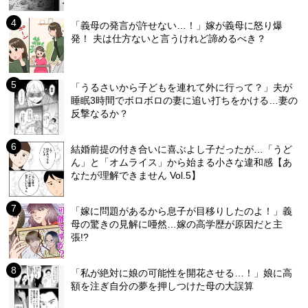
「義母の発言が許せない…！」嫁が義母に怒り爆
発！ 夫は仕方ないと言うけれど諦めるべき？
「うるさいから子どもを連れて外に行って？」夫が
睡眠3時間でボロボロの妻に追い打ちをかける…妻の
反撃なるか？
結婚前提の付き合いに喜ぶよし子だったが…「うど
ん」と「オムライス」から始まる小さな違和感【あ
なたが理解できません Vol.5】
「嫁に問題があるから息子が目移りしたのよ！」義
母の驚きの見解に唖然…嫁の高学歴が原因だと主
張!?
「私が絶対に娘の可能性を開花させる…！」娘に高
額を注ぎ自分の夢を押しつけた母の大誤算