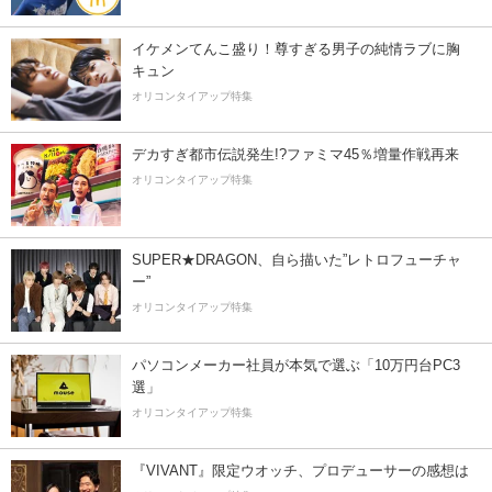
イケメンてんこ盛り！尊すぎる男子の純情ラブに胸
キュン
オリコンタイアップ特集
デカすぎ都市伝説発生!?ファミマ45％増量作戦再来
オリコンタイアップ特集
SUPER★DRAGON、自ら描いた”レトロフューチャ
ー”
オリコンタイアップ特集
パソコンメーカー社員が本気で選ぶ「10万円台PC3
選」
オリコンタイアップ特集
『VIVANT』限定ウオッチ、プロデューサーの感想は