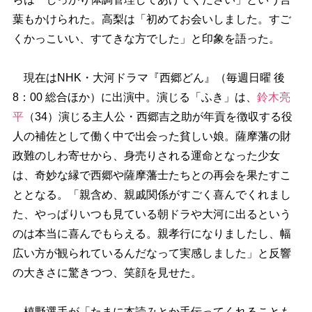
葉もかけられた。高梨は「初めてお会いしました。すご
くかっこいい、すてきな方でした」と印象を語った。
現在はNHK・大河ドラマ『西郷どん』（毎週日曜 後
8：00 総合ほか）に出演中。演じる「ふき」は、
鈴木亮
平
（34）演じる主人公・西郷吉之助が年貢を徴収する役
人の補佐として働く中で出会った貧しい娘。薩摩藩の財
政難のしわ寄せから、身売りされる運命となった少女
は、奇妙な縁で西郷や薩摩藩士たちとの再会を果たすこ
ととなる。「親含め、親戚関係がすごく喜んでくれまし
た、やっぱりいつも見ている朝ドラや大河に出るという
のは本当に喜んでもらえる。親孝行になりましたし、幅
広い方が観られているんだなって実感しました」と反響
の大きさに驚きつつ、笑顔を見せた。
槙野選手が「たまに本読みとか手伝ってくれることも