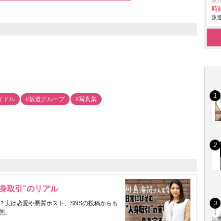
株
時給
派遣
イドル
#坂道グループ
#写真集
身取引”のリアル
？実は恋愛や悪質ホスト、SNSの投稿からも
態。