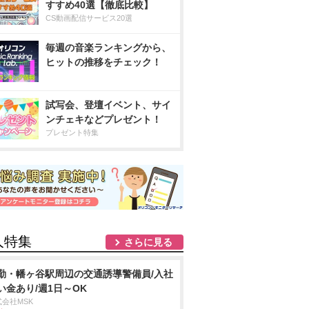
すすめ40選【徹底比較】
CS動画配信サービス20選
毎週の音楽ランキングから、
ヒットの推移をチェック！
試写会、登壇イベント、サイ
ンチェキなどプレゼント！
プレゼント特集
人特集
さらに見る
勤・幡ヶ谷駅周辺の交通誘導警備員/入社
い金あり/週1日～OK
式会社MSK