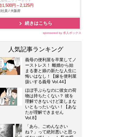
式会社ニッソーネット
1,500円～2,125円
社員 / 大阪府
続きはこちら
sponsored by 求人ボックス
人気記事ランキング
義母の便利屋を卒業してノ
ーストレス！ 離婚から始
まる妻と娘の新たな人生に
悔いはなし！【嫁を便利屋
扱いする義母 Vol.44】
ほぼ手ぶらなのに彼女の荷
物は持ちたくない？ 彼を
理解できないけど楽しまな
いともったいない！【あな
たが理解できません
Vol.8】
「あら、ごめんなさい
ね？」って絶対悪いと思っ