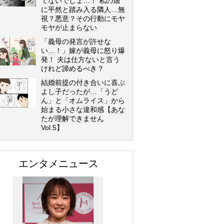
てないでしょ…！ 私の畑
に平然と踏み入る隣人…無
視？悪意？その行動にモヤ
モヤが止まらない
「義母の発言が許せな
い…！」嫁が義母に怒り爆
発！ 夫は仕方ないと言う
けれど諦めるべき？
結婚前提の付き合いに喜ぶ
よし子だったが…「うど
ん」と「オムライス」から
始まる小さな違和感【あな
たが理解できません
Vol.5】
エンタメニュース