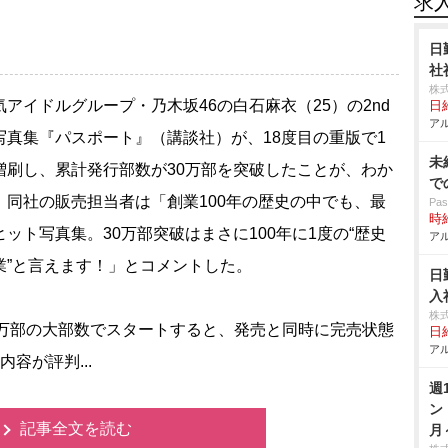
求
日
社
株
アイドルグループ・乃木坂46の白石麻衣（25）の2nd
日給
アル
写真集『パスポート』（講談社）が、18度目の重版で1
未
増刷し、累計発行部数が30万部を突破したことが、わか
で
。同社の販売担当者は「創業100年の歴史の中でも、最
Pa
時給
ヒット写真集。30万部突破はまさに100年に1度の“歴史
アル
業”と言えます！」とコメントした。
日
入
株
0万部の大部数でスタートすると、発売と同時に完売状態
日給
アル
容が評判...
週
ン
記事全文を読む
月