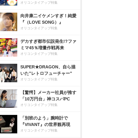
オリコンタイアップ特集
向井康二イケメンすぎ！純愛
『（LOVE SONG）』
オリコンタイアップ特集
デカすぎ都市伝説発生!?ファ
ミマ45％増量作戦再来
オリコンタイアップ特集
SUPER★DRAGON、自ら描
いた”レトロフューチャー”
オリコンタイアップ特集
【驚愕】メーカー社員が推す
「10万円台」神コスパPC
オリコンタイアップ特集
「別班のよう」腕時計で
『VIVANT』の世界観再現
オリコンタイアップ特集