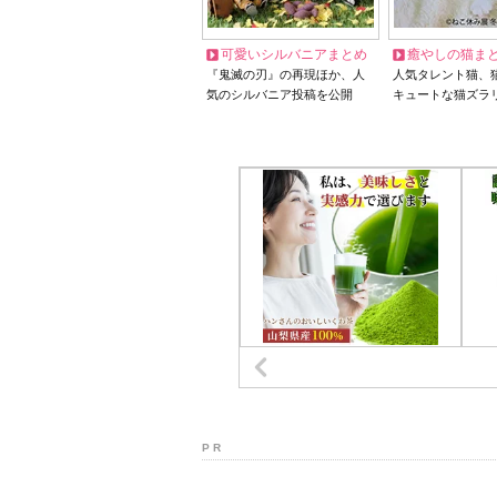
可愛いシルバニアまとめ
癒やしの猫ま
『鬼滅の刃』の再現ほか、人
人気タレント猫、
気のシルバニア投稿を公開
キュートな猫ズラ
P R