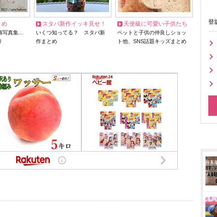
登
とめ
スタバ新作イッキ見せ！
天使級に可愛い子供たち
猫写真集…
いくつ知ってる？ スタバ新
ペットと子供の仲良しショッ
リ
作まとめ
ト他、SNS話題キッズまとめ