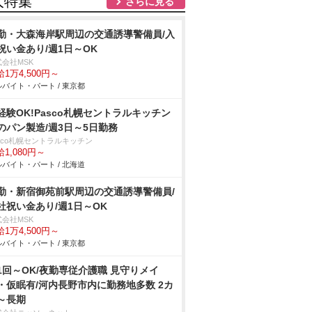
人特集
さらに見る
勤・大森海岸駅周辺の交通誘導警備員/入
祝い金あり/週1日～OK
式会社MSK
1万4,500円～
バイト・パート / 東京都
経験OK!Pasco札幌セントラルキッチン
のパン製造/週3日～5日勤務
sco札幌セントラルキッチン
1,080円～
バイト・パート / 北海道
勤・新宿御苑前駅周辺の交通誘導警備員/
社祝い金あり/週1日～OK
式会社MSK
1万4,500円～
バイト・パート / 東京都
1回～OK/夜勤専従介護職 見守りメイ
・仮眠有/河内長野市内に勤務地多数 2カ
～長期