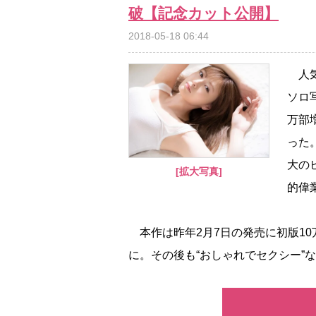
破【記念カット公開】
2018-05-18 06:44
人気
ソロ
万部
った
大の
[拡大写真]
的偉
本作は昨年2月7日の発売に初版1
に。その後も“おしゃれでセクシー”な内