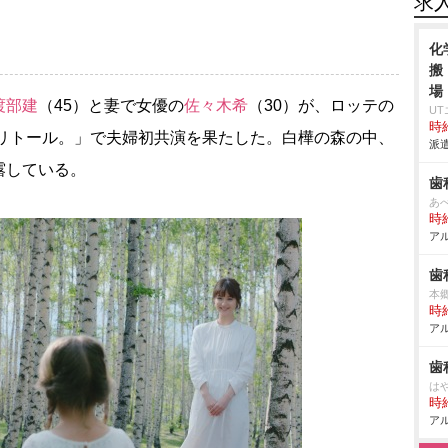
求
化
搬
場
渡部建
（45）と妻で女優の
佐々木希
（30）が、ロッテの
U
時給
シリトール。」で夫婦初共演を果たした。白樺の森の中、
派遣
露している。
歯
あ
時給
アル
歯
本
時給
アル
歯
は
時給
アル