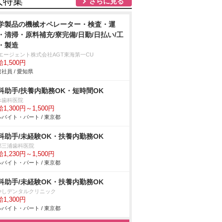
人特集
さらに見る
学製品の機械オペレーター・検査・運
・清掃・原料補充/寮完備/日勤/日払い/工
・製造
Tエージェント株式会社AGT東海第一CU
1,500円
社員 / 愛知県
科助手/扶養内勤務OK・短時間OK
べ歯科医院
1,300円～1,500円
バイト・パート / 東京都
科助手/未経験OK・扶養内勤務OK
郷三浦歯科医院
1,230円～1,500円
バイト・パート / 東京都
科助手/未経験OK・扶養内勤務OK
やしデンタルクリニック
1,300円
バイト・パート / 東京都