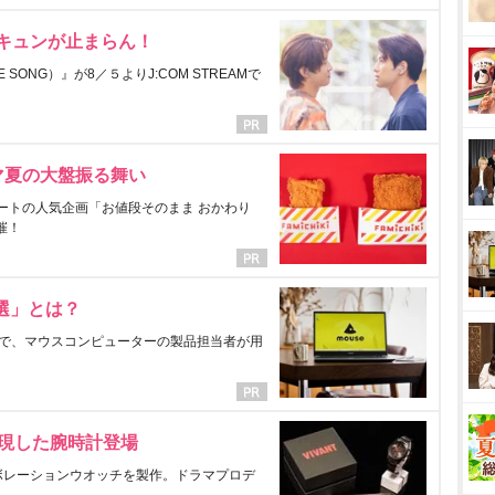
にキュンが止まらん！
ONG）』が8／５よりJ:COM STREAMで
マ夏の大盤振る舞い
ートの人気企画「お値段そのまま おかわり
催！
選」とは？
で、マウスコンピューターの製品担当者が用
表現した腕時計登場
ラボレーションウオッチを製作。ドラマプロデ