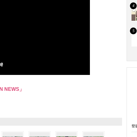
N NEWS」
登