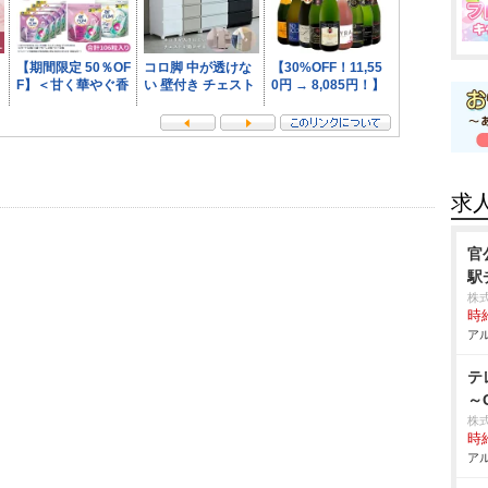
求
官
駅
株
時給
アル
テ
～
株
時給
アル