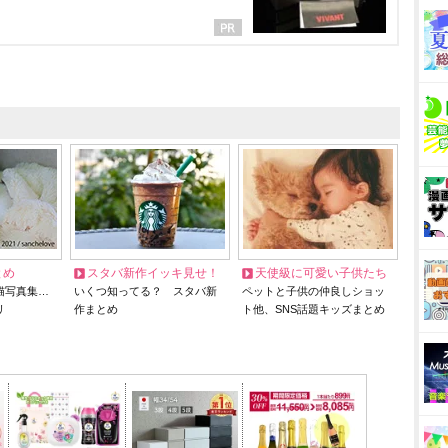
とめ
スタバ新作イッキ見せ！
天使級に可愛い子供たち
猫写真集…
いくつ知ってる？ スタバ新
ペットと子供の仲良しショッ
リ
作まとめ
ト他、SNS話題キッズまとめ