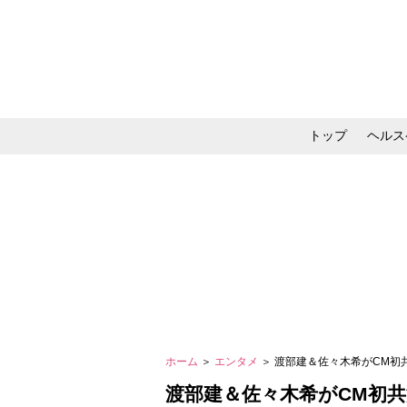
トップ
ヘルス
メイク・コスメ・スキ
ホーム
＞
エンタメ
＞ 渡部建＆佐々木希がCM
渡部建＆佐々木希がCM初