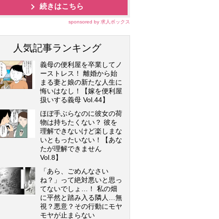
続きはこちら
sponsored by 求人ボックス
人気記事ランキング
義母の便利屋を卒業してノ
ーストレス！ 離婚から始
まる妻と娘の新たな人生に
悔いはなし！【嫁を便利屋
扱いする義母 Vol.44】
ほぼ手ぶらなのに彼女の荷
物は持ちたくない？ 彼を
理解できないけど楽しまな
いともったいない！【あな
たが理解できません
Vol.8】
「あら、ごめんなさい
ね？」って絶対悪いと思っ
てないでしょ…！ 私の畑
に平然と踏み入る隣人…無
視？悪意？その行動にモヤ
モヤが止まらない