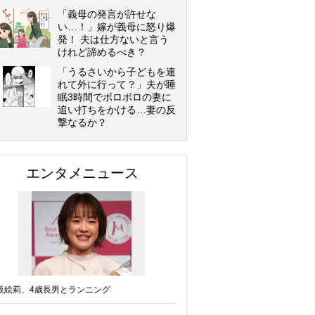
「義母の発言が許せな
い…！」嫁が義母に怒り爆
発！ 夫は仕方ないと言う
けれど諦めるべき？
「うるさいから子どもを連
れて外に行って？」夫が睡
眠3時間でボロボロの妻に
追い打ちをかける…妻の反
撃なるか？
エンタメニュース
坂絵莉、4歳長男とランニング