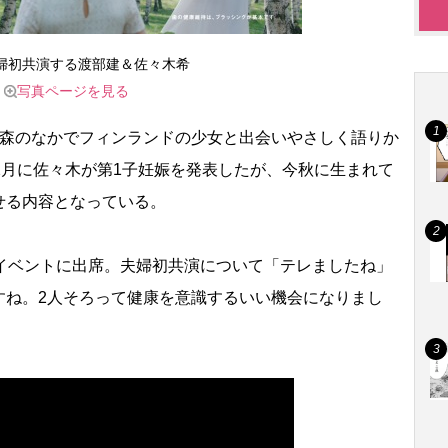
婦初共演する渡部建＆佐々木希
写真ページを見る
森のなかでフィンランドの少女と出会いやさしく語りか
2月に佐々木が第1子妊娠を発表したが、今秋に生まれて
せる内容となっている。
イベントに出席。夫婦初共演について「テレましたね」
すね。2人そろって健康を意識するいい機会になりまし