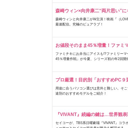
森崎ウィン×向井康二“両片思い”
森崎ウィンと向井康二がW主演！映画『（LOVE S
最速配信。究極のピュアラブ！
お値段そのまま45％増量！ファミ
ファミチキにお弁当にアイスも!?ファミリーマ
45％増量作戦」が今夏、シリーズ初の年2回開
プロ厳選！目的別「おすすめPC９
用途に合うパソコン選びは意外と難しい。そこ
途別のおすすめモデルをご紹介！
『VIVANT』続編の鍵は…世界観
セイコーが、TBS系日曜劇場『VIVANT』コ