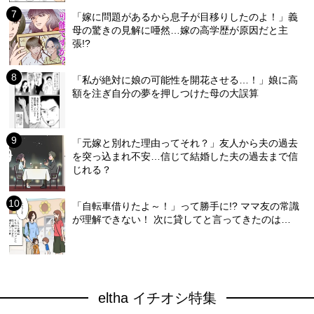
「嫁に問題があるから息子が目移りしたのよ！」義
母の驚きの見解に唖然…嫁の高学歴が原因だと主
張!?
「私が絶対に娘の可能性を開花させる…！」娘に高
額を注ぎ自分の夢を押しつけた母の大誤算
「元嫁と別れた理由ってそれ？」友人から夫の過去
を突っ込まれ不安…信じて結婚した夫の過去まで信
じれる？
「自転車借りたよ～！」って勝手に!? ママ友の常識
が理解できない！ 次に貸してと言ってきたのは…
eltha イチオシ特集