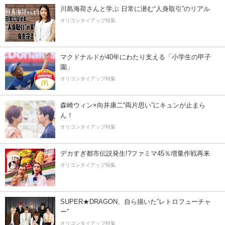
川島海荷さんと学ぶ 日常に潜む“人身取引”のリアル
オリコンタイアップ特集
マクドナルドが40年にわたり支える「小学生の甲子
園」
オリコンタイアップ特集
森崎ウィン×向井康二“両片思い”にキュンが止まら
ん！
オリコンタイアップ特集
デカすぎ都市伝説発生!?ファミマ45％増量作戦再来
オリコンタイアップ特集
SUPER★DRAGON、自ら描いた”レトロフューチャ
ー”
オリコンタイアップ特集