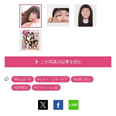
この写真の記事を読む
#ゆにばーす
#コスメ・スキンケア
#お笑い芸人
#吉本芸人
#ファッション誌