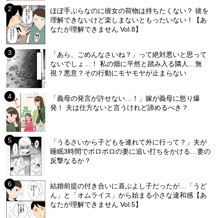
ほぼ手ぶらなのに彼女の荷物は持ちたくない？ 彼を
理解できないけど楽しまないともったいない！【あ
なたが理解できません Vol.8】
「あら、ごめんなさいね？」って絶対悪いと思って
ないでしょ…！ 私の畑に平然と踏み入る隣人…無
視？悪意？その行動にモヤモヤが止まらない
「義母の発言が許せない…！」嫁が義母に怒り爆
発！ 夫は仕方ないと言うけれど諦めるべき？
「うるさいから子どもを連れて外に行って？」夫が
睡眠3時間でボロボロの妻に追い打ちをかける…妻の
反撃なるか？
結婚前提の付き合いに喜ぶよし子だったが…「うど
ん」と「オムライス」から始まる小さな違和感【あ
なたが理解できません Vol.5】