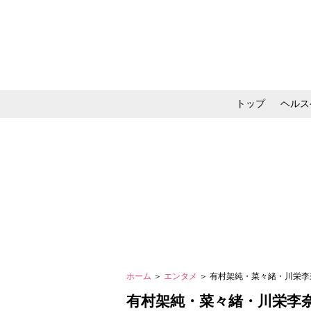
トップ
ヘルス
メイク・コスメ・スキ
ホーム
＞
エンタメ
＞ 有村架純・菜々緒・川栄李
有村架純・菜々緒・川栄李奈