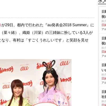
求
日
祝
株
奈
が29日、都内で行われた『au発表会2018 Summer』に
日給
アル
（菜々緒）、織姫（川栄）の三姉妹に扮している3人が
日
となり、有村は「すごくうれしいです」と笑顔を見せ
祝
株
日給
アル
日
い
株
日給
アル
日
社
株
日給