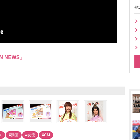
登
N NEWS」
奈
#動画
#女優
#CM