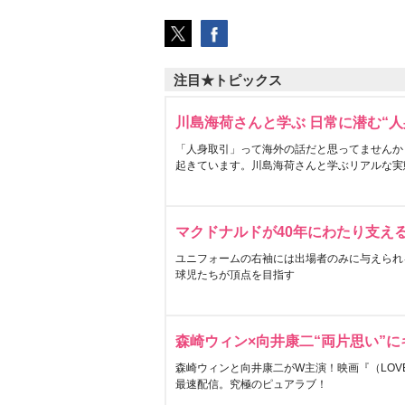
注目★トピックス
川島海荷さんと学ぶ 日常に潜む“人
「人身取引」って海外の話だと思ってませんか
起きています。川島海荷さんと学ぶリアルな実
マクドナルドが40年にわたり支え
ユニフォームの右袖には出場者のみに与えられ
球児たちが頂点を目指す
森崎ウィン×向井康二“両片思い”
森崎ウィンと向井康二がW主演！映画『（LOVE S
最速配信。究極のピュアラブ！