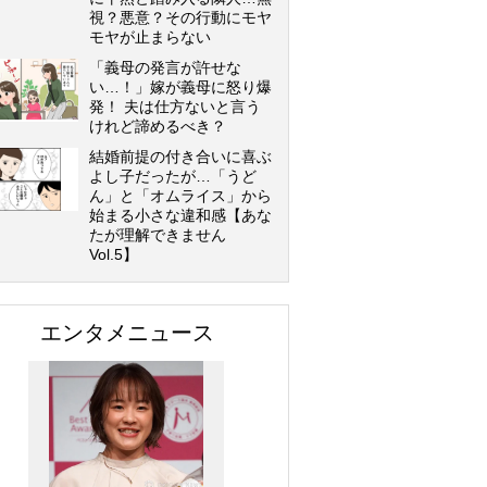
視？悪意？その行動にモヤ
モヤが止まらない
「義母の発言が許せな
い…！」嫁が義母に怒り爆
発！ 夫は仕方ないと言う
けれど諦めるべき？
結婚前提の付き合いに喜ぶ
よし子だったが…「うど
ん」と「オムライス」から
始まる小さな違和感【あな
たが理解できません
Vol.5】
エンタメニュース