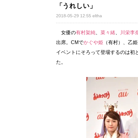
「うれしい」
2018-05-29 12:55
eltha
女優の
有村架純
、
菜々緒
、
川栄李
出席。CMで
かぐや姫
（有村）、乙姫
イベントにそろって登場するのは初
た。