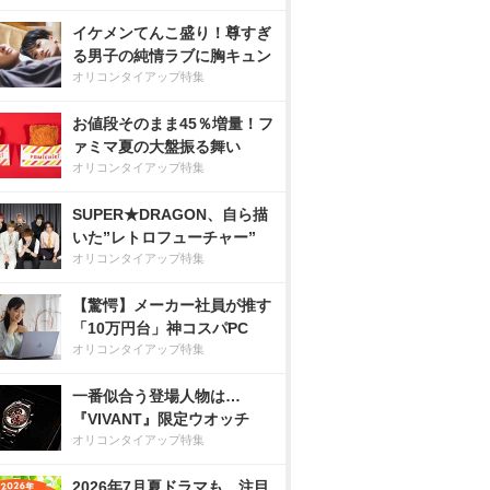
イケメンてんこ盛り！尊すぎ
る男子の純情ラブに胸キュン
オリコンタイアップ特集
お値段そのまま45％増量！フ
ァミマ夏の大盤振る舞い
オリコンタイアップ特集
SUPER★DRAGON、自ら描
いた”レトロフューチャー”
オリコンタイアップ特集
【驚愕】メーカー社員が推す
「10万円台」神コスパPC
オリコンタイアップ特集
一番似合う登場人物は…
『VIVANT』限定ウオッチ
オリコンタイアップ特集
2026年7月夏ドラマも、注目