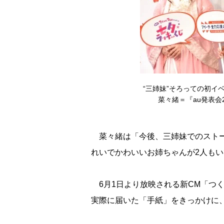
“三姉妹”そろっての初イ
菜々緒＝『au発表会201
菜々緒は「今後、三姉妹でのストー
れいでかわいいお姉ちゃんが2人も
6月1日より放映される新CM「つ
実際に届いた「手紙」をきっかけに