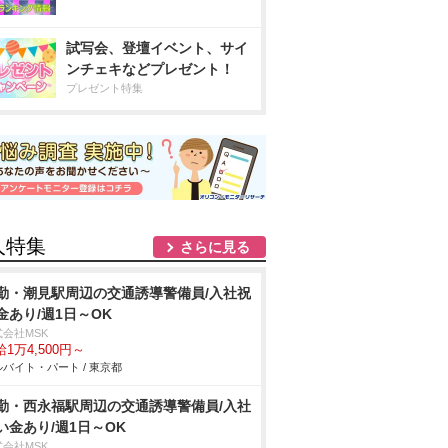
試写会、登壇イベント、サイ
ンチェキなどプレゼント！
プレゼント特集
人特集
さらに見る
勤・潮見駅周辺の交通誘導警備員/入社祝
金あり/週1日～OK
式会社MSK
1万4,500円～
バイト・パート / 東京都
勤・西永福駅周辺の交通誘導警備員/入社
い金あり/週1日～OK
式会社MSK