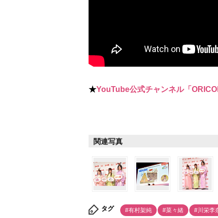
★
YouTube公式チャンネル「ORICO
関連写真
タグ
#有村架純
#菜々緒
#川栄李