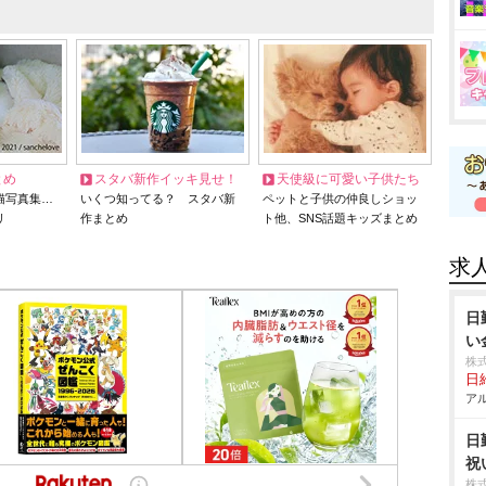
とめ
スタバ新作イッキ見せ！
天使級に可愛い子供たち
猫写真集…
いくつ知ってる？ スタバ新
ペットと子供の仲良しショッ
リ
作まとめ
ト他、SNS話題キッズまとめ
求
日
い
株
日給
アル
日
祝
株