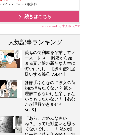
バイト・パート / 東京都
続きはこちら
sponsored by 求人ボックス
人気記事ランキング
義母の便利屋を卒業してノ
ーストレス！ 離婚から始
まる妻と娘の新たな人生に
悔いはなし！【嫁を便利屋
扱いする義母 Vol.44】
ほぼ手ぶらなのに彼女の荷
物は持ちたくない？ 彼を
理解できないけど楽しまな
いともったいない！【あな
たが理解できません
Vol.8】
「あら、ごめんなさい
ね？」って絶対悪いと思っ
てないでしょ…！ 私の畑
に平然と踏み入る隣人…無