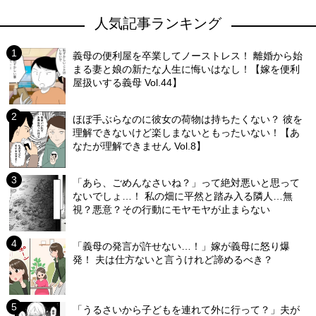
人気記事ランキング
義母の便利屋を卒業してノーストレス！ 離婚から始
まる妻と娘の新たな人生に悔いはなし！【嫁を便利
屋扱いする義母 Vol.44】
ほぼ手ぶらなのに彼女の荷物は持ちたくない？ 彼を
理解できないけど楽しまないともったいない！【あ
なたが理解できません Vol.8】
「あら、ごめんなさいね？」って絶対悪いと思って
ないでしょ…！ 私の畑に平然と踏み入る隣人…無
視？悪意？その行動にモヤモヤが止まらない
「義母の発言が許せない…！」嫁が義母に怒り爆
発！ 夫は仕方ないと言うけれど諦めるべき？
「うるさいから子どもを連れて外に行って？」夫が