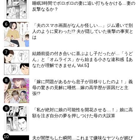
睡眠3時間でボロボロの妻に追い打ちをかける…妻の
反撃なるか？
「夫のスマホ画面がなんか怪しい…」ジム通いで別
人のように変わった!? 夫が隠していた衝撃の事実と
は
結婚前提の付き合いに喜ぶよし子だったが…「うど
ん」と「オムライス」から始まる小さな違和感【あ
なたが理解できません Vol.5】
「嫁に問題があるから息子が目移りしたのよ！」義
母の驚きの見解に唖然…嫁の高学歴が原因だと主
張!?
「私が絶対に娘の可能性を開花させる…！」娘に高
額を注ぎ自分の夢を押しつけた母の大誤算
夫が闇堕ちした瞬間…これまで嫌味なヤツらが媚び