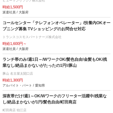
ヒューマンリソシア株式会社
時給1,500円
派遣社員 / 大阪府
コールセンター「テレフォンオペレーター」/扶養内OKオー
プニング募集 TVショッピングのお問合せ対応
トランスコスモスパートナーズ株式会社
時給1,600円～
派遣社員 / 大阪府
ランチ帯のみ!週1日～/WワークOK/髪色自由!金髪もOK/残
業なし/絶品まかないがたったの1円!/豚山
豚山 名古屋太閤口店
時給1,300円
アルバイト・パート / 愛知県
深夜帯だけ!週1～OK/Wワークのフリーター活躍中/残業な
し/絶品まかないが1円/髪色自由/町田商店
町田商店 狛江店