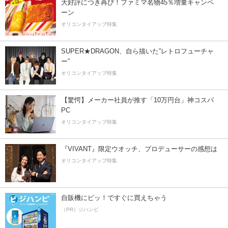
大好評につき再び！ファミマ名物45％増量キャンペ
ーン
オリコンタイアップ特集
SUPER★DRAGON、自ら描いた”レトロフューチャ
ー”
オリコンタイアップ特集
【驚愕】メーカー社員が推す「10万円台」神コスパ
PC
オリコンタイアップ特集
『VIVANT』限定ウオッチ、プロデューサーの感想は
オリコンタイアップ特集
自販機にピッ！ですぐに買えちゃう
（PR）ジハンピ