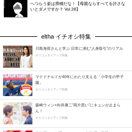
へつらう姿は滑稽だな！【母親ならすべてを許さな
いとダメですか？ Vol.28】
eltha イチオシ特集
川島海荷さんと学ぶ 日常に潜む“人身取引”のリアル
オリコンタイアップ特集
マクドナルドが40年にわたり支える「小学生の甲子
園」
オリコンタイアップ特集
森崎ウィン×向井康二“両片思い”にキュンが止まら
ん！
オリコンタイアップ特集