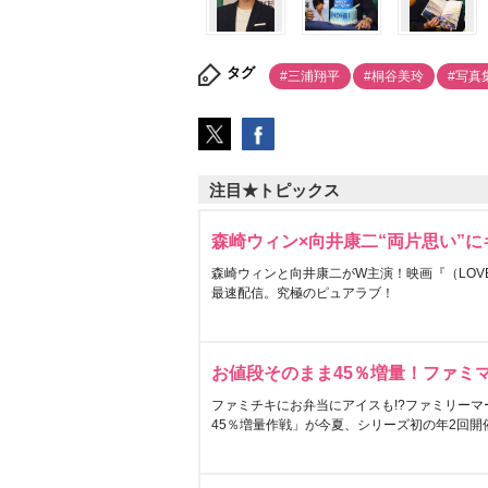
タグ
#三浦翔平
#桐谷美玲
#写真
注目★トピックス
森崎ウィン×向井康二“両片思い”
森崎ウィンと向井康二がW主演！映画『（LOVE S
最速配信。究極のピュアラブ！
お値段そのまま45％増量！ファミ
ファミチキにお弁当にアイスも!?ファミリーマ
45％増量作戦」が今夏、シリーズ初の年2回開