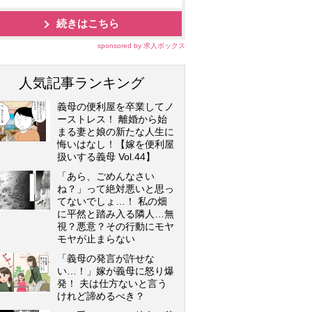
続きはこちら
sponsored by 求人ボックス
人気記事ランキング
義母の便利屋を卒業してノ
ーストレス！ 離婚から始
まる妻と娘の新たな人生に
悔いはなし！【嫁を便利屋
扱いする義母 Vol.44】
「あら、ごめんなさい
ね？」って絶対悪いと思っ
てないでしょ…！ 私の畑
に平然と踏み入る隣人…無
視？悪意？その行動にモヤ
モヤが止まらない
「義母の発言が許せな
い…！」嫁が義母に怒り爆
発！ 夫は仕方ないと言う
けれど諦めるべき？