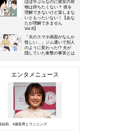
ほぼ手ぶらなのに彼女の荷
物は持ちたくない？ 彼を
理解できないけど楽しまな
いともったいない！【あな
たが理解できません
Vol.8】
「夫のスマホ画面がなんか
怪しい…」ジム通いで別人
のように変わった!? 夫が
隠していた衝撃の事実とは
エンタメニュース
坂絵莉、4歳長男とランニング