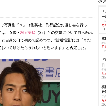
求
「
ー
三
都内で写真集『＆』（集英社）刊行記念お渡し会を行っ
月給
正社
では、女優・
桐谷美玲
（28）との交際について自ら触れ
電
と自身の口で初めて認めつつ、“結婚報道”には「まだ
朝
月
ておいて頂けたらうれしいと思います」と否定した。
正社
「
日
学
月給
正社
横
歓
テ
月
正社