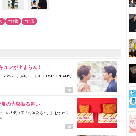
集
#熱愛
#俳優
にキュンが止まらん！
ONG）』が8／５よりJ:COM STREAMで
マ夏の大盤振る舞い
ートの人気企画「お値段そのまま おかわり
催！