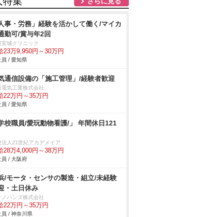
人特集
さらに見る
人事・労務」経験を活かして働く/マイカ
通勤可/賞与年2回
河安城クリニック
23万9,950円～30万円
員 / 愛知県
気通信設備の「施工管理」/経験者歓迎
日電気工業株式会社
給22万円～35万円
員 / 愛知県
学校職員/愛玩動物看護/」 年間休日121
校法人21世紀アカデメイア
28万4,000円～38万円
員 / 大阪府
浜/モータ・センサの製造・組立/未経験
迎・土日休み
クノハンズ株式会社
給22万円～35万円
員 / 神奈川県