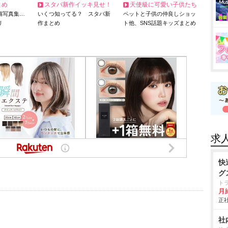
とめ
スタバ新作イッキ見せ！
天使級に可愛い子供たち
猫写真集…
いくつ知ってる？ スタバ新
ペットと子供の仲良しショッ
リ
作まとめ
ト他、SNS話題キッズまとめ
求
快
グ
ト
月給
正社
社