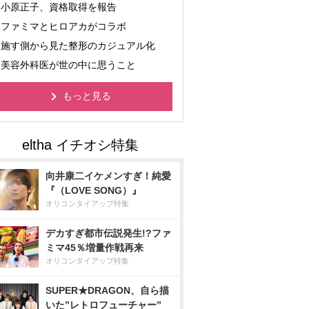
小原正子、資格取得を報告
ファミマとヒロアカがコラボ
施す側から見た整形のカジュアル化
美容外科医が世の中に思うこと
もっと見る
向井康二イケメンすぎ！純愛
『（LOVE SONG）』
オリコンタイアップ特集
デカすぎ都市伝説発生!?ファ
ミマ45％増量作戦再来
オリコンタイアップ特集
SUPER★DRAGON、自ら描
いた”レトロフューチャー”