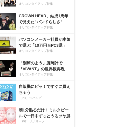
オリコンタイアップ特集
CROWN HEAD、結成1周年
で見えた”バンドらしさ”
オリコンタイアップ特集
パソコンメーカー社員が本気
で選ぶ「10万円台PC3選」
オリコンタイアップ特集
「別班のよう」腕時計で
『VIVANT』の世界観再現
オリコンタイアップ特集
自販機にピッ！ですぐに買え
ちゃう
（PR）ジハンピ
朝1分貼るだけ！ミルクピー
ルで一日中ずっとうるツヤ肌
（PR）サボリーノ