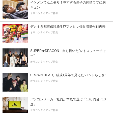
イケメンてんこ盛り！尊すぎる男子の純情ラブに胸
キュン
オリコンタイアップ特集
デカすぎ都市伝説発生!?ファミマ45％増量作戦再来
オリコンタイアップ特集
SUPER★DRAGON、自ら描いた”レトロフューチャ
ー”
オリコンタイアップ特集
CROWN HEAD、結成1周年で見えた”バンドらしさ”
オリコンタイアップ特集
パソコンメーカー社員が本気で選ぶ「10万円台PC3
選」
オリコンタイアップ特集