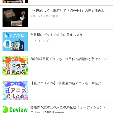
「別班のよう」腕時計で『VIVANT』の世界観再現
オリコンタイアップ特集
自販機にピッ！ですぐに買えちゃう
（PR）ジハンピ
2026年7月夏ドラマも、注目作＆話題作が勢ぞろい！
【夏アニメ2026】7月期夏の新アニメを一挙紹介！
芸能界を志す10代～20代を応援！オーディション・
スクール情報はDeview