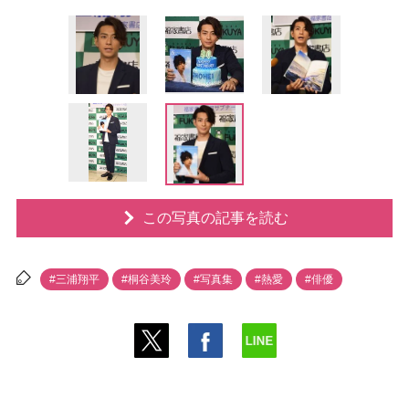
この写真の記事を読む
#三浦翔平
#桐谷美玲
#写真集
#熱愛
#俳優