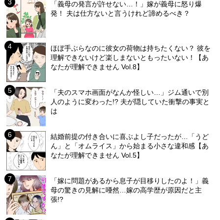
「義母の発言が許せない…！」嫁が義母に怒り爆
発！ 夫は仕方ないと言うけれど諦めるべき？
ほぼ手ぶらなのに彼女の荷物は持ちたくない？ 彼を
理解できないけど楽しまないともったいない！【あ
なたが理解できません Vol.8】
「夫のスマホ画面がなんか怪しい…」ジム通いで別
人のように変わった!? 夫が隠していた衝撃の事実と
は
結婚前提の付き合いに喜ぶよし子だったが…「うど
ん」と「オムライス」から始まる小さな違和感【あ
なたが理解できません Vol.5】
「嫁に問題があるから息子が目移りしたのよ！」義
母の驚きの見解に唖然…嫁の高学歴が原因だと主
張!?