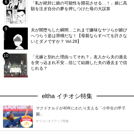
「私が絶対に娘の可能性を開花させる…！」娘に高
額を注ぎ自分の夢を押しつけた母の大誤算
夫が闇堕ちした瞬間…これまで嫌味なヤツらが媚び
へつらう姿は滑稽だな！【母親ならすべてを許さな
いとダメですか？ Vol.28】
「元嫁と別れた理由ってそれ？」友人から夫の過去
を突っ込まれ不安…信じて結婚した夫の過去まで信
じれる？
eltha イチオシ特集
マクドナルドが40年にわたり支える「小学生の甲子
園」
オリコンタイアップ特集