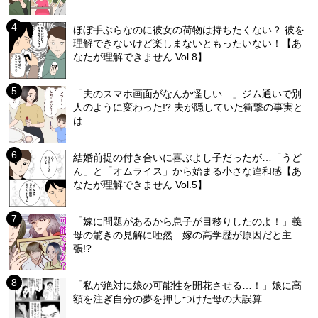
ほぼ手ぶらなのに彼女の荷物は持ちたくない？ 彼を
理解できないけど楽しまないともったいない！【あ
なたが理解できません Vol.8】
「夫のスマホ画面がなんか怪しい…」ジム通いで別
人のように変わった!? 夫が隠していた衝撃の事実と
は
結婚前提の付き合いに喜ぶよし子だったが…「うど
ん」と「オムライス」から始まる小さな違和感【あ
なたが理解できません Vol.5】
「嫁に問題があるから息子が目移りしたのよ！」義
母の驚きの見解に唖然…嫁の高学歴が原因だと主
張!?
「私が絶対に娘の可能性を開花させる…！」娘に高
額を注ぎ自分の夢を押しつけた母の大誤算