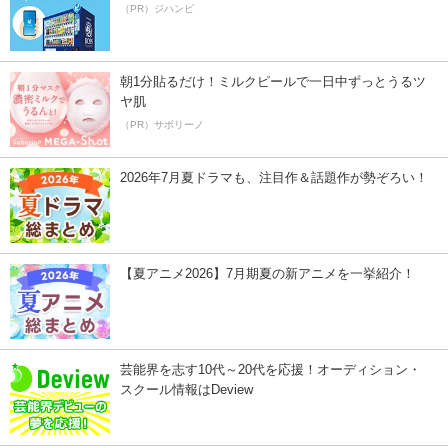
（PR）ジハンピ
朝1分貼るだけ！ミルクピールで一日中ずっとうるツ
ヤ肌
（PR）サボリーノ
2026年7月夏ドラマも、注目作＆話題作が勢ぞろい！
【夏アニメ2026】7月期夏の新アニメを一挙紹介！
芸能界を志す10代～20代を応援！オーディション・
スクール情報はDeview