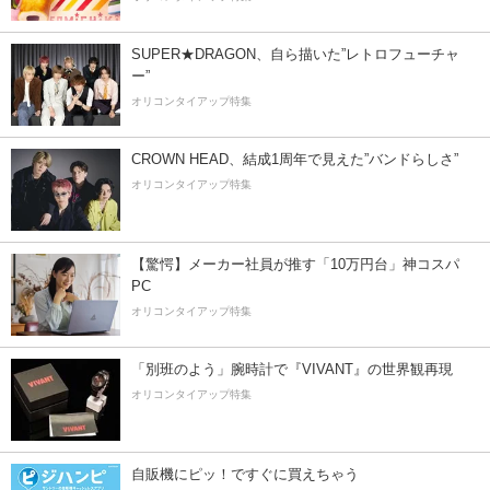
SUPER★DRAGON、自ら描いた”レトロフューチャ
ー”
オリコンタイアップ特集
CROWN HEAD、結成1周年で見えた”バンドらしさ”
オリコンタイアップ特集
【驚愕】メーカー社員が推す「10万円台」神コスパ
PC
オリコンタイアップ特集
「別班のよう」腕時計で『VIVANT』の世界観再現
オリコンタイアップ特集
自販機にピッ！ですぐに買えちゃう