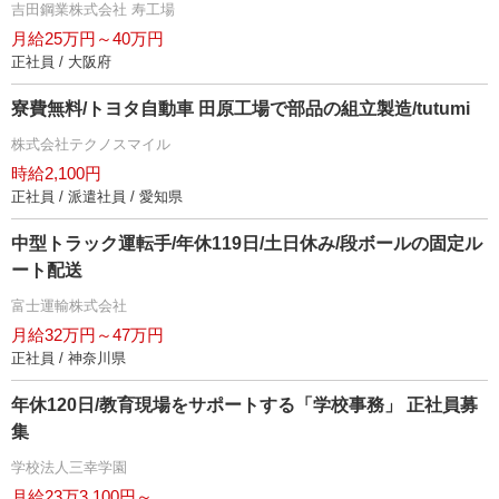
吉田鋼業株式会社 寿工場
月給25万円～40万円
正社員 / 大阪府
寮費無料/トヨタ自動車 田原工場で部品の組立製造/tutumi
株式会社テクノスマイル
時給2,100円
正社員 / 派遣社員 / 愛知県
中型トラック運転手/年休119日/土日休み/段ボールの固定ル
ート配送
富士運輸株式会社
月給32万円～47万円
正社員 / 神奈川県
年休120日/教育現場をサポートする「学校事務」 正社員募
集
学校法人三幸学園
月給23万3,100円～