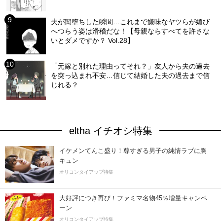
夫が闇堕ちした瞬間…これまで嫌味なヤツらが媚び
へつらう姿は滑稽だな！【母親ならすべてを許さな
いとダメですか？ Vol.28】
「元嫁と別れた理由ってそれ？」友人から夫の過去
を突っ込まれ不安…信じて結婚した夫の過去まで信
じれる？
eltha イチオシ特集
イケメンてんこ盛り！尊すぎる男子の純情ラブに胸
キュン
オリコンタイアップ特集
大好評につき再び！ファミマ名物45％増量キャンペ
ーン
オリコンタイアップ特集