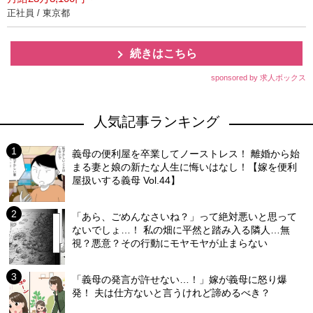
正社員 / 東京都
続きはこちら
sponsored by 求人ボックス
人気記事ランキング
義母の便利屋を卒業してノーストレス！ 離婚から始
まる妻と娘の新たな人生に悔いはなし！【嫁を便利
屋扱いする義母 Vol.44】
「あら、ごめんなさいね？」って絶対悪いと思って
ないでしょ…！ 私の畑に平然と踏み入る隣人…無
視？悪意？その行動にモヤモヤが止まらない
「義母の発言が許せない…！」嫁が義母に怒り爆
発！ 夫は仕方ないと言うけれど諦めるべき？