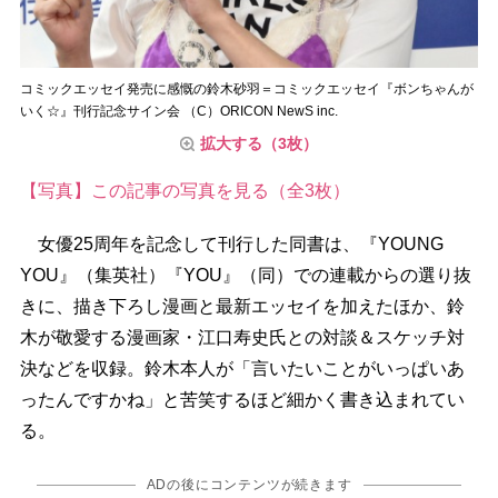
コミックエッセイ発売に感慨の鈴木砂羽＝コミックエッセイ『ボンちゃんが
いく☆』刊行記念サイン会 （C）ORICON NewS inc.
拡大する（3枚）
【写真】この記事の写真を見る（全3枚）
女優25周年を記念して刊行した同書は、『YOUNG
YOU』（集英社）『YOU』（同）での連載からの選り抜
きに、描き下ろし漫画と最新エッセイを加えたほか、鈴
木が敬愛する漫画家・江口寿史氏との対談＆スケッチ対
決などを収録。鈴木本人が「言いたいことがいっぱいあ
ったんですかね」と苦笑するほど細かく書き込まれてい
る。
ADの後にコンテンツが続きます