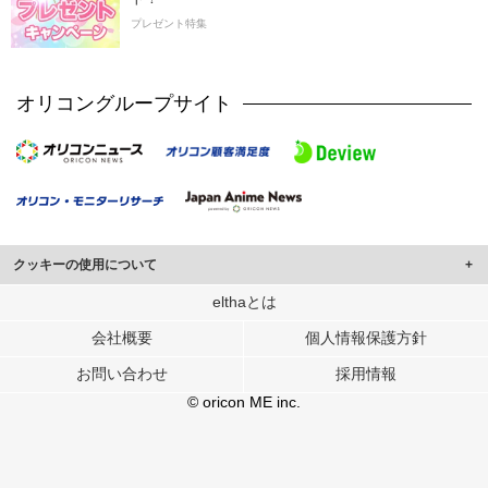
プレゼント特集
オリコングループサイト
クッキーの使用について
このサイトでは Cookie を使用して、ユーザーに合わせたコンテンツや広告の
elthaとは
表示、ソーシャル メディア機能の提供、広告の表示回数やクリック数の測定を
会社概要
個人情報保護方針
行っています。
また、ユーザーによるサイトの利用状況についても情報を収集し、ソーシャル
お問い合わせ
採用情報
メディアや広告配信、データ解析の各パートナーに提供しています。
各パートナーは、この情報とユーザーが各パートナーに提供した他の情報や、
© oricon ME inc.
ユーザーが各パートナーのサービスを使用したときに収集した他の情報を組み
合わせて使用することがあります。