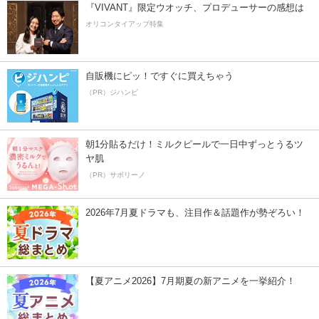
『VIVANT』限定ウオッチ、プロデューサーの感想は
オリコンタイアップ特集
自販機にピッ！ですぐに買えちゃう
（PR）ジハンピ
朝1分貼るだけ！ミルクピールで一日中ずっとうるツ
ヤ肌
（PR）サボリーノ
2026年7月夏ドラマも、注目作＆話題作が勢ぞろい！
【夏アニメ2026】7月期夏の新アニメを一挙紹介！