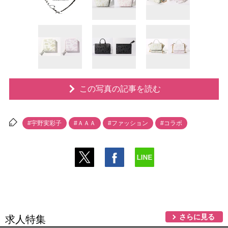
この写真の記事を読む
#宇野実彩子
#ＡＡＡ
#ファッション
#コラボ
さらに見る
求人特集