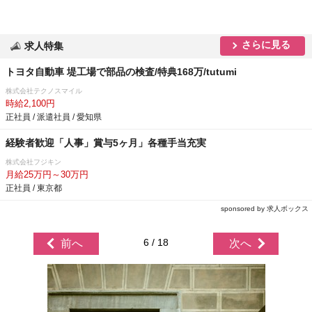
さらに見る
求人特集
トヨタ自動車 堤工場で部品の検査/特典168万/tutumi
株式会社テクノスマイル
時給2,100円
正社員 / 派遣社員 / 愛知県
経験者歓迎「人事」賞与5ヶ月」各種手当充実
株式会社フジキン
月給25万円～30万円
正社員 / 東京都
sponsored by 求人ボックス
6 / 18
前へ
次へ