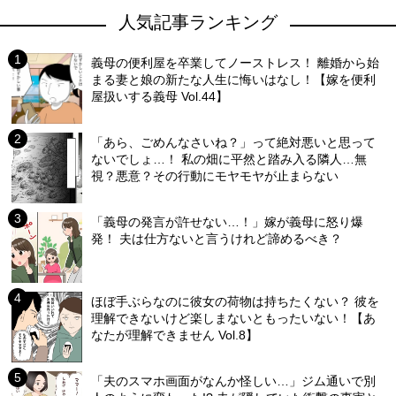
人気記事ランキング
義母の便利屋を卒業してノーストレス！ 離婚から始
まる妻と娘の新たな人生に悔いはなし！【嫁を便利
屋扱いする義母 Vol.44】
「あら、ごめんなさいね？」って絶対悪いと思って
ないでしょ…！ 私の畑に平然と踏み入る隣人…無
視？悪意？その行動にモヤモヤが止まらない
「義母の発言が許せない…！」嫁が義母に怒り爆
発！ 夫は仕方ないと言うけれど諦めるべき？
ほぼ手ぶらなのに彼女の荷物は持ちたくない？ 彼を
理解できないけど楽しまないともったいない！【あ
なたが理解できません Vol.8】
「夫のスマホ画面がなんか怪しい…」ジム通いで別