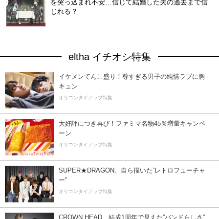
を突っ込まれ不安…信じて結婚した夫の過去まで信
じれる？
eltha イチオシ特集
イケメンてんこ盛り！尊すぎる男子の純情ラブに胸
キュン
オリコンタイアップ特集
大好評につき再び！ファミマ名物45％増量キャンペ
ーン
オリコンタイアップ特集
SUPER★DRAGON、自ら描いた”レトロフューチャ
ー”
オリコンタイアップ特集
CROWN HEAD、結成1周年で見えた”バンドらしさ”