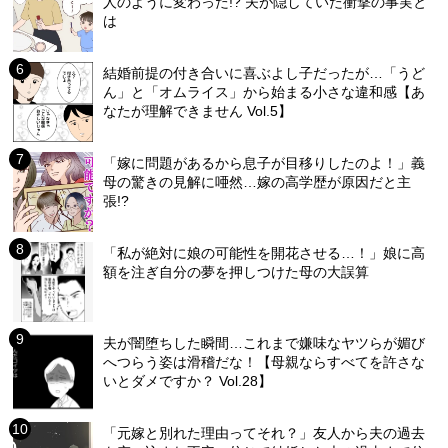
人のように変わった!? 夫が隠していた衝撃の事実と
は
結婚前提の付き合いに喜ぶよし子だったが…「うど
ん」と「オムライス」から始まる小さな違和感【あ
なたが理解できません Vol.5】
「嫁に問題があるから息子が目移りしたのよ！」義
母の驚きの見解に唖然…嫁の高学歴が原因だと主
張!?
「私が絶対に娘の可能性を開花させる…！」娘に高
額を注ぎ自分の夢を押しつけた母の大誤算
夫が闇堕ちした瞬間…これまで嫌味なヤツらが媚び
へつらう姿は滑稽だな！【母親ならすべてを許さな
いとダメですか？ Vol.28】
「元嫁と別れた理由ってそれ？」友人から夫の過去