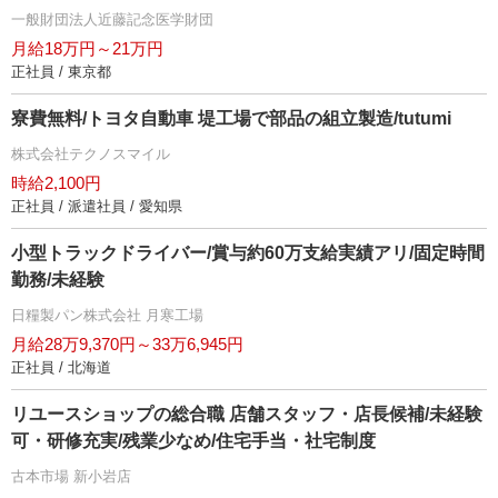
一般財団法人近藤記念医学財団
月給18万円～21万円
正社員 / 東京都
寮費無料/トヨタ自動車 堤工場で部品の組立製造/tutumi
株式会社テクノスマイル
時給2,100円
正社員 / 派遣社員 / 愛知県
小型トラックドライバー/賞与約60万支給実績アリ/固定時間
勤務/未経験
日糧製パン株式会社 月寒工場
月給28万9,370円～33万6,945円
正社員 / 北海道
リユースショップの総合職 店舗スタッフ・店長候補/未経験
可・研修充実/残業少なめ/住宅手当・社宅制度
古本市場 新小岩店