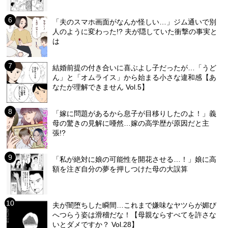
「夫のスマホ画面がなんか怪しい…」ジム通いで別
人のように変わった!? 夫が隠していた衝撃の事実と
は
結婚前提の付き合いに喜ぶよし子だったが…「うど
ん」と「オムライス」から始まる小さな違和感【あ
なたが理解できません Vol.5】
「嫁に問題があるから息子が目移りしたのよ！」義
母の驚きの見解に唖然…嫁の高学歴が原因だと主
張!?
「私が絶対に娘の可能性を開花させる…！」娘に高
額を注ぎ自分の夢を押しつけた母の大誤算
夫が闇堕ちした瞬間…これまで嫌味なヤツらが媚び
へつらう姿は滑稽だな！【母親ならすべてを許さな
いとダメですか？ Vol.28】