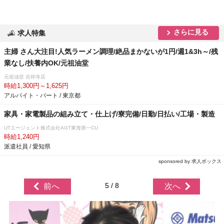
さらに見る
求人特集
主婦 さん大注目!人気ラーメン調理/絶品まかないが1円/週1&3h～/残
業なし/扶養内OK/元祖油堂
元祖油堂 吉祥寺店
時給1,300円～1,625円
アルバイト・パート / 東京都
家具・家電製品の組み立て・仕上げ/寮完備/日勤/日払い/工場・製造
UTエージェント株式会社AGT東海第一CU
時給1,240円
派遣社員 / 愛知県
sponsored by 求人ボックス
5 / 8
前へ
次へ