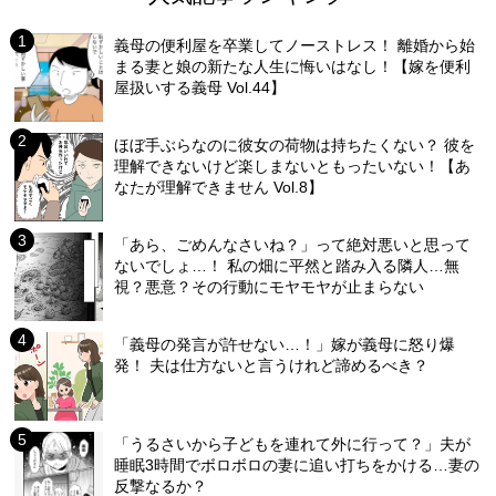
義母の便利屋を卒業してノーストレス！ 離婚から始
まる妻と娘の新たな人生に悔いはなし！【嫁を便利
屋扱いする義母 Vol.44】
ほぼ手ぶらなのに彼女の荷物は持ちたくない？ 彼を
理解できないけど楽しまないともったいない！【あ
なたが理解できません Vol.8】
「あら、ごめんなさいね？」って絶対悪いと思って
ないでしょ…！ 私の畑に平然と踏み入る隣人…無
視？悪意？その行動にモヤモヤが止まらない
「義母の発言が許せない…！」嫁が義母に怒り爆
発！ 夫は仕方ないと言うけれど諦めるべき？
「うるさいから子どもを連れて外に行って？」夫が
睡眠3時間でボロボロの妻に追い打ちをかける…妻の
反撃なるか？