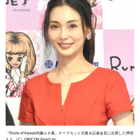
『Roots of Kawaii内藤ルネ展』テープカット式典＆記者会見に出席した押切
もえ （C）ORICON NewS inc.