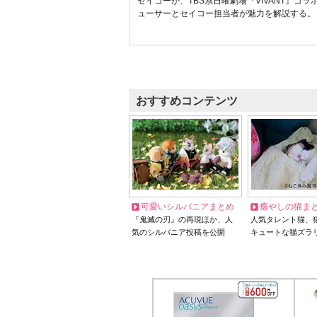
セイコーが、TBS系日曜劇場『VIVANT』コ
ューサーとセイコー担当者が魅力を解説する。
おすすめコンテンツ
可愛いシルバニアまとめ
癒やしの猫ま
『鬼滅の刃』の再現ほか、人
人気タレント猫、
気のシルバニア投稿を公開
キュートな猫ズラ