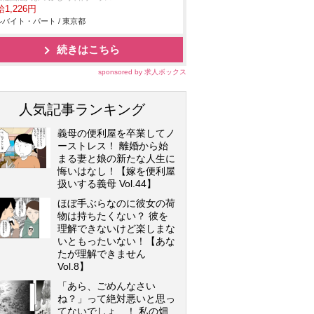
1,226円
バイト・パート / 東京都
続きはこちら
sponsored by 求人ボックス
人気記事ランキング
義母の便利屋を卒業してノ
ーストレス！ 離婚から始
まる妻と娘の新たな人生に
悔いはなし！【嫁を便利屋
扱いする義母 Vol.44】
ほぼ手ぶらなのに彼女の荷
物は持ちたくない？ 彼を
理解できないけど楽しまな
いともったいない！【あな
たが理解できません
Vol.8】
「あら、ごめんなさい
ね？」って絶対悪いと思っ
てないでしょ…！ 私の畑