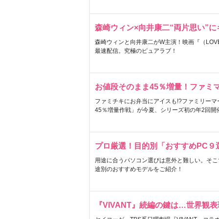
森崎ウィン×向井康二“両片思い”
森崎ウィンと向井康二がW主演！映画『（LOVE S
最速配信。究極のピュアラブ！
お値段そのまま45％増量！ファミ
ファミチキにお弁当にアイスも!?ファミリーマ
45％増量作戦」が今夏、シリーズ初の年2回開
プロ厳選！目的別「おすすめPC９
用途に合うパソコン選びは意外と難しい。そこ
途別のおすすめモデルをご紹介！
『VIVANT』続編の鍵は…世界観