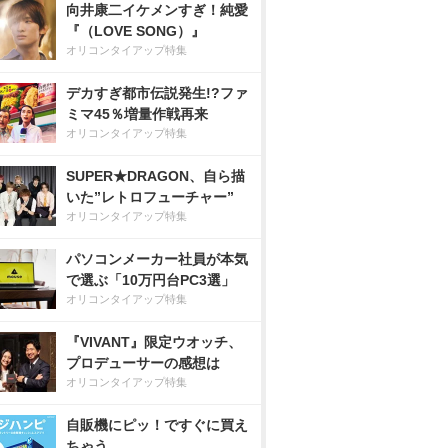
向井康二イケメンすぎ！純愛
『（LOVE SONG）』
オリコンタイアップ特集
デカすぎ都市伝説発生!?ファ
ミマ45％増量作戦再来
オリコンタイアップ特集
SUPER★DRAGON、自ら描
いた”レトロフューチャー”
オリコンタイアップ特集
パソコンメーカー社員が本気
で選ぶ「10万円台PC3選」
オリコンタイアップ特集
『VIVANT』限定ウオッチ、
プロデューサーの感想は
オリコンタイアップ特集
自販機にピッ！ですぐに買え
ちゃう