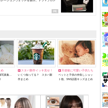
ラボレーションウオッチを製作。ドラマプロデ
とめ
スタバ新作イッキ見せ！
天使級に可愛い子供たち
猫写真集…
いくつ知ってる？ スタバ新
ペットと子供の仲良しショッ
リ
作まとめ
ト他、SNS話題キッズまとめ