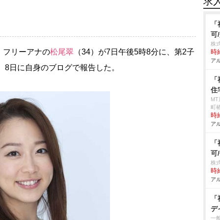
求
「
可
株
、フリーアナの
松尾翠
（34）が7日午後5時8分に、第2子
時給
アル
た。8日に自身のブログで報告した。
「
住
M
町椿
時給
アル
「
可
株
時給
アル
「
デ
一