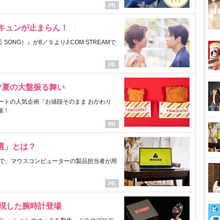
にキュンが止まらん！
ONG）』が8／５よりJ:COM STREAMで
マ夏の大盤振る舞い
ートの人気企画「お値段そのまま おかわり
催！
選」とは？
で、マウスコンピューターの製品担当者が用
表現した腕時計登場