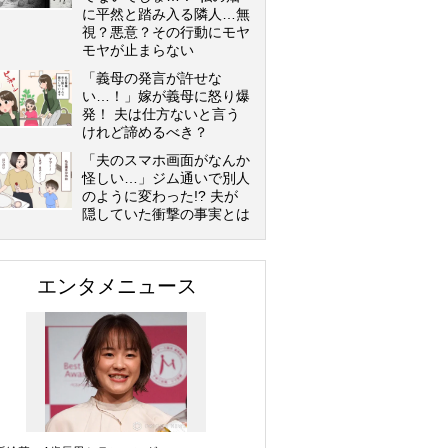
に平然と踏み入る隣人…無
視？悪意？その行動にモヤ
モヤが止まらない
「義母の発言が許せな
い…！」嫁が義母に怒り爆
発！ 夫は仕方ないと言う
けれど諦めるべき？
「夫のスマホ画面がなんか
怪しい…」ジム通いで別人
のように変わった!? 夫が
隠していた衝撃の事実とは
エンタメニュース