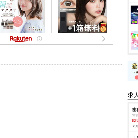
求
歯
宮
時給
アル