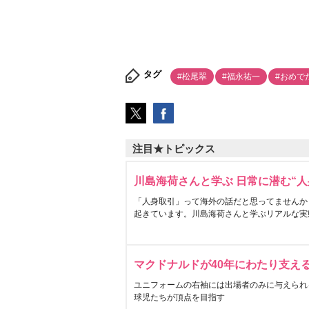
タグ
#松尾翠
#福永祐一
#おめで
注目★トピックス
川島海荷さんと学ぶ 日常に潜む“人
「人身取引」って海外の話だと思ってませんか
起きています。川島海荷さんと学ぶリアルな実
マクドナルドが40年にわたり支え
ユニフォームの右袖には出場者のみに与えられ
球児たちが頂点を目指す