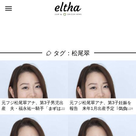
タグ：松尾翠
元フジ松尾翠アナ、第3子男児出
元フジ松尾翠アナ、第3子妊娠を
産 夫・福永祐一騎手「まずは...
報告 来年1月出産予定「気負...
2020.01.20
2019.10.09