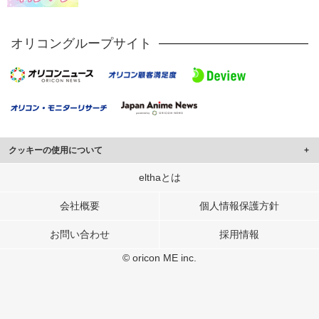
オリコングループサイト
クッキーの使用について
このサイトでは Cookie を使用して、ユーザーに合わせたコンテンツや広告の
elthaとは
表示、ソーシャル メディア機能の提供、広告の表示回数やクリック数の測定を
行っています。
会社概要
個人情報保護方針
また、ユーザーによるサイトの利用状況についても情報を収集し、ソーシャル
お問い合わせ
採用情報
メディアや広告配信、データ解析の各パートナーに提供しています。
各パートナーは、この情報とユーザーが各パートナーに提供した他の情報や、
© oricon ME inc.
ユーザーが各パートナーのサービスを使用したときに収集した他の情報を組み
合わせて使用することがあります。