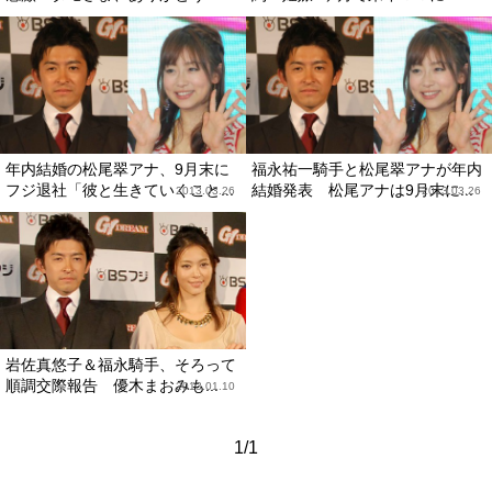
年内結婚の松尾翠アナ、9月末に
福永祐一騎手と松尾翠アナが年内
フジ退社「彼と生きていくこと...
結婚発表 松尾アナは9月末に...
2013.03.26
2013.03.26
岩佐真悠子＆福永騎手、そろって
順調交際報告 優木まおみも...
2013.01.10
1/1