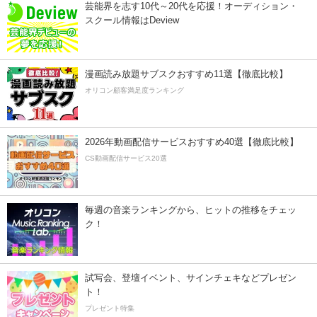
芸能界を志す10代～20代を応援！オーディション・
スクール情報はDeview
漫画読み放題サブスクおすすめ11選【徹底比較】
オリコン顧客満足度ランキング
2026年動画配信サービスおすすめ40選【徹底比較】
CS動画配信サービス20選
毎週の音楽ランキングから、ヒットの推移をチェッ
ク！
試写会、登壇イベント、サインチェキなどプレゼン
ト！
プレゼント特集