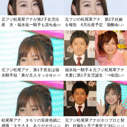
元フジ松尾翠アナが第2子女児出
元フジの松尾翠アナ、第2子妊娠
産 夫・福永祐一騎手も立ち会...
を報告 6月出産予定「胎動を...
2018.06.08
2018.02.21
元フジ松尾アナ、第1子長女は福
福永祐一騎手＆元フジ松尾翠アナ
永騎手似「鼻が主人そっくり」
夫妻に第1子女児誕生「一生忘...
2014.03.24
2014.03.24
松尾翠アナ、タモリの安産色紙に
元フジ松尾翠アナがホリプロと契
感激「タモさま、ありがとう...
約 妊娠5ヶ月で来年ママに
2013.10.31
2013.10.19