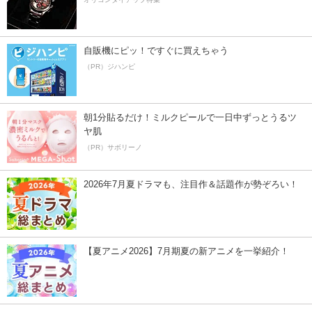
自販機にピッ！ですぐに買えちゃう
（PR）ジハンピ
朝1分貼るだけ！ミルクピールで一日中ずっとうるツ
ヤ肌
（PR）サボリーノ
2026年7月夏ドラマも、注目作＆話題作が勢ぞろい！
【夏アニメ2026】7月期夏の新アニメを一挙紹介！