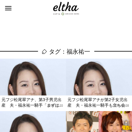
タグ：福永祐一
元フジ松尾翠アナ、第3子男児出
元フジ松尾翠アナが第2子女児出
産 夫・福永祐一騎手「まずは...
産 夫・福永祐一騎手も立ち会...
2020.01.20
2018.06.08