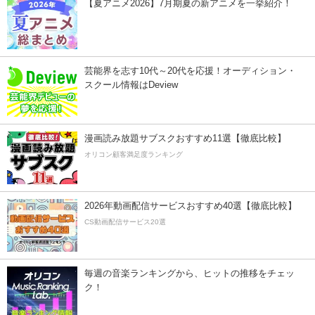
【夏アニメ2026】7月期夏の新アニメを一挙紹介！
芸能界を志す10代～20代を応援！オーディション・
スクール情報はDeview
漫画読み放題サブスクおすすめ11選【徹底比較】
オリコン顧客満足度ランキング
2026年動画配信サービスおすすめ40選【徹底比較】
CS動画配信サービス20選
毎週の音楽ランキングから、ヒットの推移をチェッ
ク！