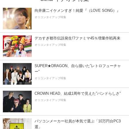
向井康二イケメンすぎ！純愛『（LOVE SONG）』
オリコンタイアップ特集
デカすぎ都市伝説発生!?ファミマ45％増量作戦再来
オリコンタイアップ特集
SUPER★DRAGON、自ら描いた”レトロフューチャ
ー”
オリコンタイアップ特集
CROWN HEAD、結成1周年で見えた”バンドらしさ”
オリコンタイアップ特集
パソコンメーカー社員が本気で選ぶ「10万円台PC3
選」