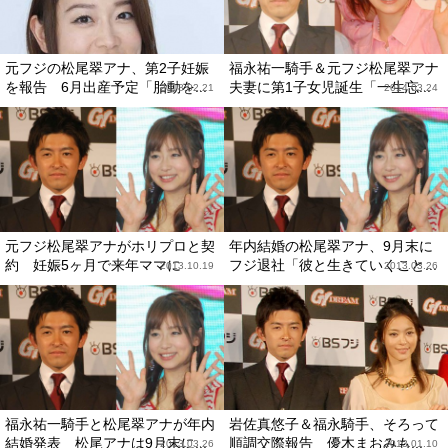
元フジの松尾翠アナ、第2子妊娠
福永祐一騎手＆元フジ松尾翠アナ
を報告 6月出産予定「胎動を...
夫妻に第1子女児誕生「一生忘...
2018.02.21
2014.03.24
元フジ松尾翠アナがホリプロと契
年内結婚の松尾翠アナ、9月末に
約 妊娠5ヶ月で来年ママに
フジ退社「彼と生きていくこと...
2013.10.19
2013.03.26
福永祐一騎手と松尾翠アナが年内
岩佐真悠子＆福永騎手、そろって
結婚発表 松尾アナは9月末に...
順調交際報告 優木まおみも...
2013.03.26
2013.01.10