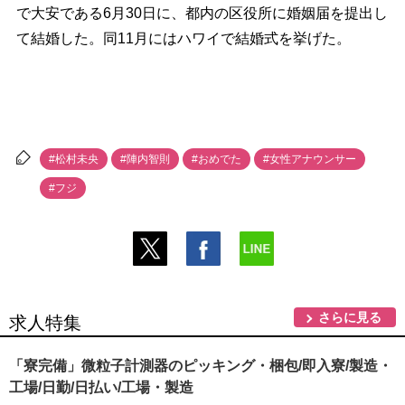
で大安である6月30日に、都内の区役所に婚姻届を提出し
て結婚した。同11月にはハワイで結婚式を挙げた。
#松村未央
#陣内智則
#おめでた
#女性アナウンサー
#フジ
さらに見る
求人特集
「寮完備」微粒子計測器のピッキング・梱包/即入寮/製造・
工場/日勤/日払い/工場・製造