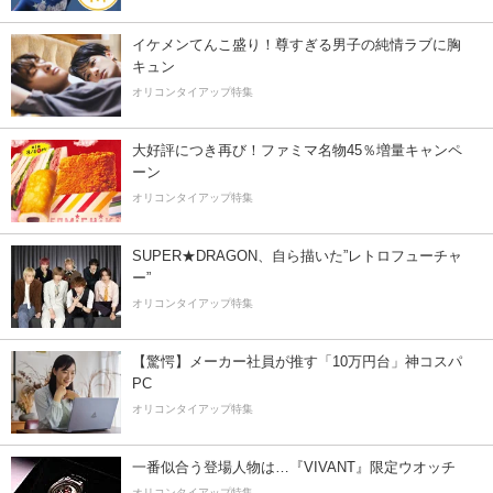
イケメンてんこ盛り！尊すぎる男子の純情ラブに胸
キュン
オリコンタイアップ特集
大好評につき再び！ファミマ名物45％増量キャンペ
ーン
オリコンタイアップ特集
SUPER★DRAGON、自ら描いた”レトロフューチャ
ー”
オリコンタイアップ特集
【驚愕】メーカー社員が推す「10万円台」神コスパ
PC
オリコンタイアップ特集
一番似合う登場人物は…『VIVANT』限定ウオッチ
オリコンタイアップ特集