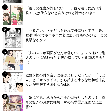
「義母の発言が許せない…！」嫁が義母に怒り爆
発！ 夫は仕方ないと言うけれど諦めるべき？
「うるさいから子どもを連れて外に行って？」夫が
睡眠3時間でボロボロの妻に追い打ちをかける…妻の
反撃なるか？
「夫のスマホ画面がなんか怪しい…」ジム通いで別
人のように変わった!? 夫が隠していた衝撃の事実と
は
結婚前提の付き合いに喜ぶよし子だったが…「うど
ん」と「オムライス」から始まる小さな違和感【あ
なたが理解できません Vol.5】
「嫁に問題があるから息子が目移りしたのよ！」義
母の驚きの見解に唖然…嫁の高学歴が原因だと主
張!?