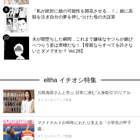
「私が絶対に娘の可能性を開花させる…！」娘に高
額を注ぎ自分の夢を押しつけた母の大誤算
夫が闇堕ちした瞬間…これまで嫌味なヤツらが媚び
へつらう姿は滑稽だな！【母親ならすべてを許さな
いとダメですか？ Vol.28】
eltha イチオシ特集
川島海荷さんと学ぶ 日常に潜む“人身取引”のリアル
オリコンタイアップ特集
マクドナルドが40年にわたり支える「小学生の甲子
園」
オリコンタイアップ特集