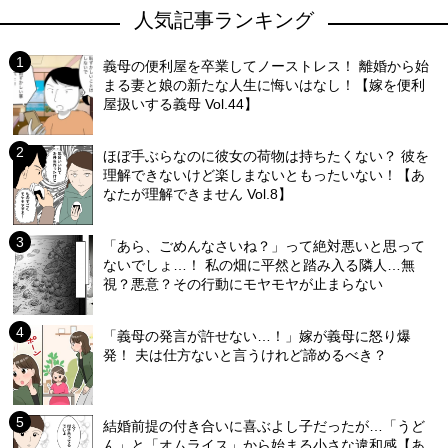
人気記事ランキング
義母の便利屋を卒業してノーストレス！ 離婚から始
まる妻と娘の新たな人生に悔いはなし！【嫁を便利
屋扱いする義母 Vol.44】
ほぼ手ぶらなのに彼女の荷物は持ちたくない？ 彼を
理解できないけど楽しまないともったいない！【あ
なたが理解できません Vol.8】
「あら、ごめんなさいね？」って絶対悪いと思って
ないでしょ…！ 私の畑に平然と踏み入る隣人…無
視？悪意？その行動にモヤモヤが止まらない
「義母の発言が許せない…！」嫁が義母に怒り爆
発！ 夫は仕方ないと言うけれど諦めるべき？
結婚前提の付き合いに喜ぶよし子だったが…「うど
ん」と「オムライス」から始まる小さな違和感【あ