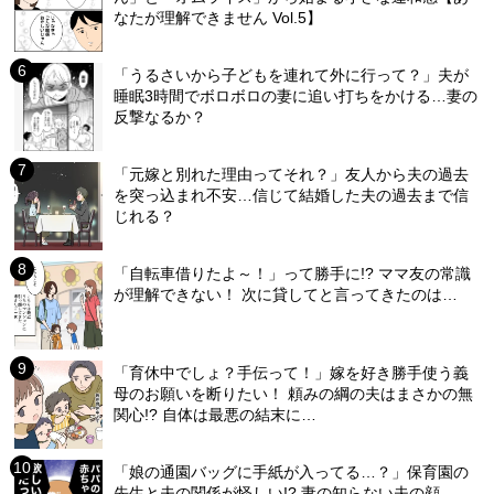
なたが理解できません Vol.5】
「うるさいから子どもを連れて外に行って？」夫が
睡眠3時間でボロボロの妻に追い打ちをかける…妻の
反撃なるか？
「元嫁と別れた理由ってそれ？」友人から夫の過去
を突っ込まれ不安…信じて結婚した夫の過去まで信
じれる？
「自転車借りたよ～！」って勝手に!? ママ友の常識
が理解できない！ 次に貸してと言ってきたのは…
「育休中でしょ？手伝って！」嫁を好き勝手使う義
母のお願いを断りたい！ 頼みの綱の夫はまさかの無
関心!? 自体は最悪の結末に…
「娘の通園バッグに手紙が入ってる…？」保育園の
先生と夫の関係が怪しい!? 妻の知らない夫の顔