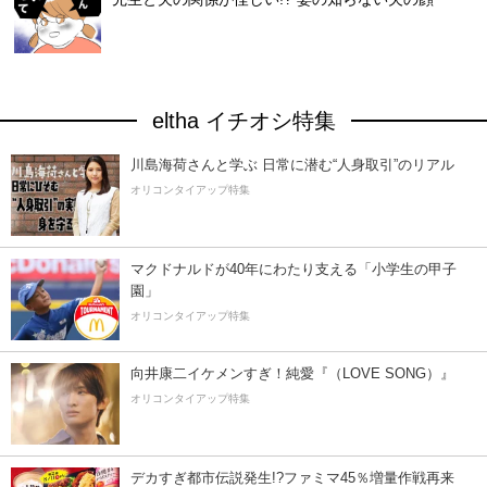
eltha イチオシ特集
川島海荷さんと学ぶ 日常に潜む“人身取引”のリアル
オリコンタイアップ特集
マクドナルドが40年にわたり支える「小学生の甲子
園」
オリコンタイアップ特集
向井康二イケメンすぎ！純愛『（LOVE SONG）』
オリコンタイアップ特集
デカすぎ都市伝説発生!?ファミマ45％増量作戦再来