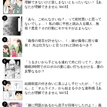
理解できないけど楽しまないともったいない！【あ
なたが理解できません Vol.8】
「あら、ごめんなさいね？」って絶対悪いと思って
ないでしょ…！ 私の畑に平然と踏み入る隣人…無
視？悪意？その行動にモヤモヤが止まらない
「義母の発言が許せない…！」嫁が義母に怒り爆
発！ 夫は仕方ないと言うけれど諦めるべき？
「うるさいから子どもを連れて外に行って？」夫が
睡眠3時間でボロボロの妻に追い打ちをかける…妻の
反撃なるか？
結婚前提の付き合いに喜ぶよし子だったが…「うど
ん」と「オムライス」から始まる小さな違和感【あ
なたが理解できません Vol.5】
「嫁に問題があるから息子が目移りしたのよ！」義