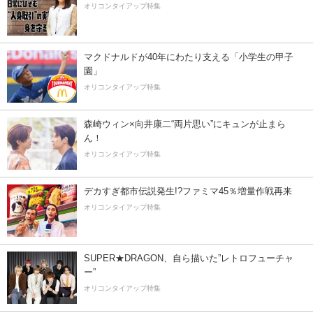
オリコンタイアップ特集
マクドナルドが40年にわたり支える「小学生の甲子
園」
オリコンタイアップ特集
森崎ウィン×向井康二“両片思い”にキュンが止まら
ん！
オリコンタイアップ特集
デカすぎ都市伝説発生!?ファミマ45％増量作戦再来
オリコンタイアップ特集
SUPER★DRAGON、自ら描いた”レトロフューチャ
ー”
オリコンタイアップ特集