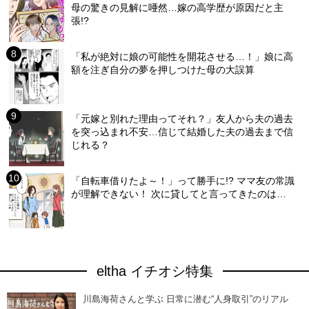
母の驚きの見解に唖然…嫁の高学歴が原因だと主
張!?
「私が絶対に娘の可能性を開花させる…！」娘に高
額を注ぎ自分の夢を押しつけた母の大誤算
「元嫁と別れた理由ってそれ？」友人から夫の過去
を突っ込まれ不安…信じて結婚した夫の過去まで信
じれる？
「自転車借りたよ～！」って勝手に!? ママ友の常識
が理解できない！ 次に貸してと言ってきたのは…
eltha イチオシ特集
川島海荷さんと学ぶ 日常に潜む“人身取引”のリアル