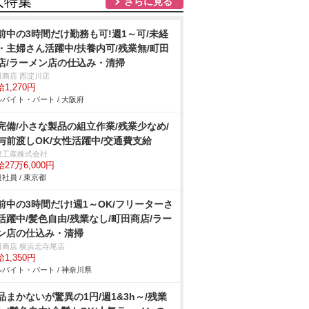
人特集
さらに見る
前中の3時間だけ勤務も可!週1～可/未経
・主婦さん活躍中/扶養内可/残業無/町田
店/ラーメン店の仕込み・清掃
田商店 西淀川店
1,270円
バイト・パート / 大阪府
完備/小さな製品の組立作業/残業少なめ/
与前渡しOK/女性活躍中/交通費支給
総工産株式会社
27万6,000円
社員 / 東京都
前中の3時間だけ!週1～OK/フリーターさ
活躍中/髪色自由/残業なし/町田商店/ラー
ン店の仕込み・清掃
田商店 横浜北寺尾店
1,350円
バイト・パート / 神奈川県
品まかないが驚異の1円/週1&3h～/残業