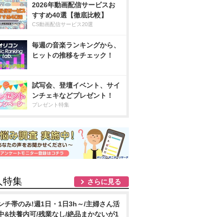
2026年動画配信サービスお
すすめ40選【徹底比較】
CS動画配信サービス20選
毎週の音楽ランキングから、
ヒットの推移をチェック！
試写会、登壇イベント、サイ
ンチェキなどプレゼント！
プレゼント特集
人特集
さらに見る
ンチ帯のみ!週1日・1日3h～/主婦さん活
中&扶養内可/残業なし/絶品まかないが1