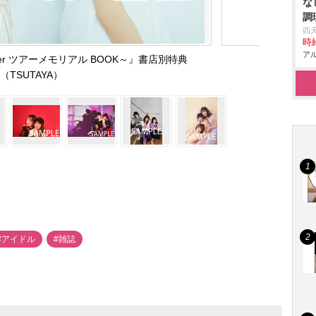
な
調
四
時給
アル
ummer ツアーメモリアル BOOK～』書店別特典
（TSUTAYA）
#アイドル
#雑誌