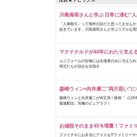
川島海荷さんと学ぶ 日常に潜む“人
「人身取引」って海外の話だと思ってませんか
起きています。川島海荷さんと学ぶリアルな実
マクドナルドが40年にわたり支え
ユニフォームの右袖には出場者のみに与えられ
球児たちが頂点を目指す
森崎ウィン×向井康二“両片思い”
森崎ウィンと向井康二がW主演！映画『（LOVE S
最速配信。究極のピュアラブ！
お値段そのまま45％増量！ファミ
ファミチキにお弁当にアイスも!?ファミリーマ