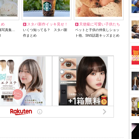
とめ
スタバ新作イッキ見せ！
天使級に可愛い子供たち
猫写真集…
いくつ知ってる？ スタバ新
ペットと子供の仲良しショッ
リ
作まとめ
ト他、SNS話題キッズまとめ