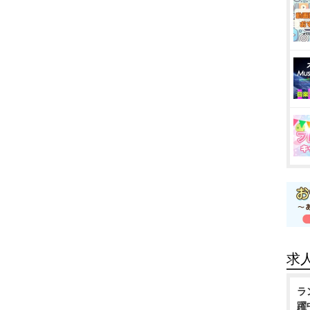
求
ラ
躍