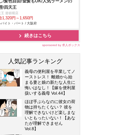
し/髪色自由!金髪もOK/人気ラーメンの
理/四天王
天王 道頓堀店
1,320円～1,650円
バイト・パート / 大阪府
続きはこちら
sponsored by 求人ボックス
人気記事ランキング
義母の便利屋を卒業してノ
ーストレス！ 離婚から始
まる妻と娘の新たな人生に
悔いはなし！【嫁を便利屋
扱いする義母 Vol.44】
ほぼ手ぶらなのに彼女の荷
物は持ちたくない？ 彼を
理解できないけど楽しまな
いともったいない！【あな
たが理解できません
Vol.8】