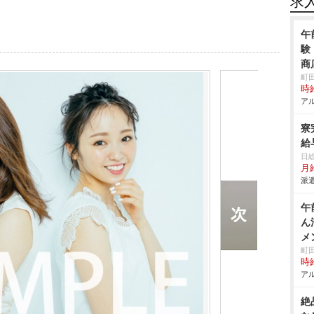
求
午
験
商
町
時給
アル
寮
給
日
月給
派遣
午
ん
メ
町
時給
アル
絶