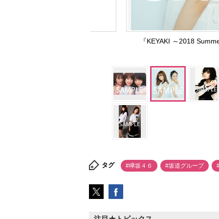
『KEYAKI ～2018 S
タグ
#欅坂４６
#坂道グループ
注目★トピックス