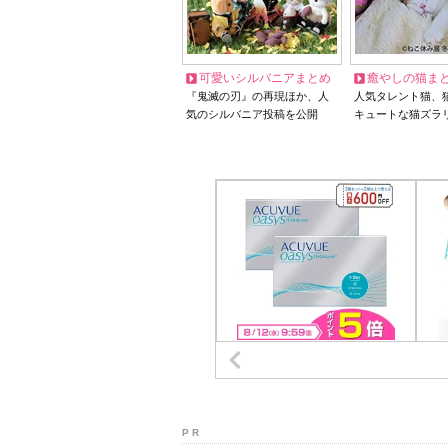
可愛いシルバニアまとめ
癒やしの猫ま
『鬼滅の刃』の再現ほか、人
人気タレント猫、
気のシルバニア投稿を公開
キュートな猫ズラ
P R