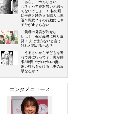
「あら、ごめんなさい
ね？」って絶対悪いと思っ
てないでしょ…！ 私の畑
に平然と踏み入る隣人…無
視？悪意？その行動にモヤ
モヤが止まらない
「義母の発言が許せな
い…！」嫁が義母に怒り爆
発！ 夫は仕方ないと言う
けれど諦めるべき？
「うるさいから子どもを連
れて外に行って？」夫が睡
眠3時間でボロボロの妻に
追い打ちをかける…妻の反
撃なるか？
エンタメニュース