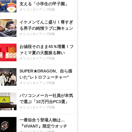
支える「小学生の甲子園」
オリコンタイアップ特集
イケメンてんこ盛り！尊すぎ
る男子の純情ラブに胸キュン
オリコンタイアップ特集
お値段そのまま45％増量！フ
ァミマ夏の大盤振る舞い
オリコンタイアップ特集
SUPER★DRAGON、自ら描
いた”レトロフューチャー”
オリコンタイアップ特集
パソコンメーカー社員が本気
で選ぶ「10万円台PC3選」
オリコンタイアップ特集
一番似合う登場人物は…
『VIVANT』限定ウオッチ
オリコンタイアップ特集