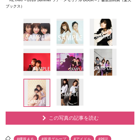
『KEYAKI ～2018 Summer ツアーメモリアル BOOK～』書店別特典（楽天
ブックス）
この写真の記事を読む
#欅坂４６
#坂道グループ
#アイドル
#雑誌