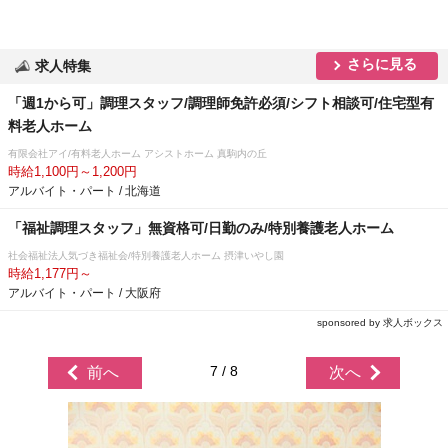
さらに見る
求人特集
「週1から可」調理スタッフ/調理師免許必須/シフト相談可/住宅型有
料老人ホーム
有限会社アイ/有料老人ホーム アシストホーム 真駒内の丘
時給1,100円～1,200円
アルバイト・パート / 北海道
「福祉調理スタッフ」無資格可/日勤のみ/特別養護老人ホーム
社会福祉法人気づき福祉会/特別養護老人ホーム 摂津いやし園
時給1,177円～
アルバイト・パート / 大阪府
sponsored by 求人ボックス
7 / 8
前へ
次へ