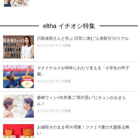
eltha イチオシ特集
川島海荷さんと学ぶ 日常に潜む“人身取引”のリアル
オリコンタイアップ特集
マクドナルドが40年にわたり支える「小学生の甲子
園」
オリコンタイアップ特集
森崎ウィン×向井康二“両片思い”にキュンが止まら
ん！
オリコンタイアップ特集
お値段そのまま45％増量！ファミマ夏の大盤振る舞
い