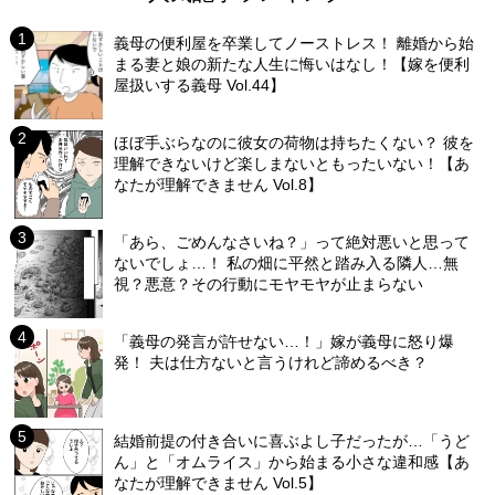
義母の便利屋を卒業してノーストレス！ 離婚から始
まる妻と娘の新たな人生に悔いはなし！【嫁を便利
屋扱いする義母 Vol.44】
ほぼ手ぶらなのに彼女の荷物は持ちたくない？ 彼を
理解できないけど楽しまないともったいない！【あ
なたが理解できません Vol.8】
「あら、ごめんなさいね？」って絶対悪いと思って
ないでしょ…！ 私の畑に平然と踏み入る隣人…無
視？悪意？その行動にモヤモヤが止まらない
「義母の発言が許せない…！」嫁が義母に怒り爆
発！ 夫は仕方ないと言うけれど諦めるべき？
結婚前提の付き合いに喜ぶよし子だったが…「うど
ん」と「オムライス」から始まる小さな違和感【あ
なたが理解できません Vol.5】