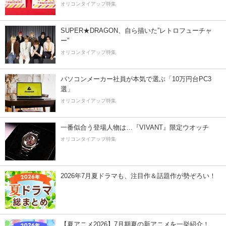
オリコンタイアップ特集
SUPER★DRAGON、自ら描いた”レトロフューチャ
ー”
オリコンタイアップ特集
パソコンメーカー社員が本気で選ぶ「10万円台PC3
選」
オリコンタイアップ特集
一番似合う登場人物は…『VIVANT』限定ウオッチ
オリコンタイアップ特集
2026年7月夏ドラマも、注目作＆話題作が勢ぞろい！
【夏アニメ2026】7月期夏の新アニメを一挙紹介！