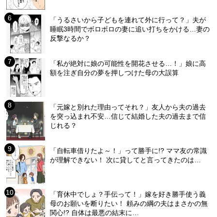
「うるさいから子どもを連れて外に行って？」夫が
睡眠3時間でボロボロの妻に追い打ちをかける…妻の
反撃なるか？
「私が絶対に娘の可能性を開花させる…！」娘に高
額を注ぎ自分の夢を押しつけた母の大誤算
「元嫁と別れた理由ってそれ？」友人から夫の過去
を突っ込まれ不安…信じて結婚した夫の過去まで信
じれる？
「自転車借りたよ～！」って勝手に!? ママ友の常識
が理解できない！ 次に貸してと言ってきたのは…
「育休中でしょ？手伝って！」嫁を好き勝手使う義
母のお願いを断りたい！ 頼みの綱の夫はまさかの無
関心!? 自体は最悪の結末に…