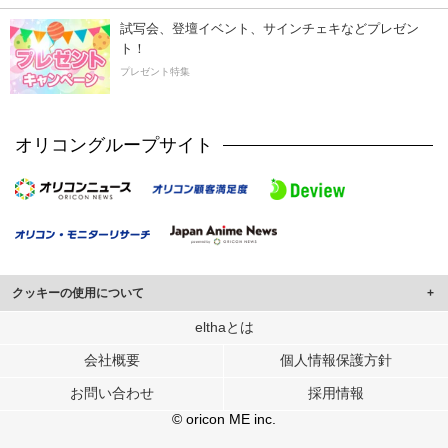
試写会、登壇イベント、サインチェキなどプレゼン
ト！
プレゼント特集
オリコングループサイト
クッキーの使用について
このサイトでは Cookie を使用して、ユーザーに合わせたコンテンツや広告の
elthaとは
表示、ソーシャル メディア機能の提供、広告の表示回数やクリック数の測定を
会社概要
個人情報保護方針
行っています。
また、ユーザーによるサイトの利用状況についても情報を収集し、ソーシャル
お問い合わせ
採用情報
メディアや広告配信、データ解析の各パートナーに提供しています。
各パートナーは、この情報とユーザーが各パートナーに提供した他の情報や、
© oricon ME inc.
ユーザーが各パートナーのサービスを使用したときに収集した他の情報を組み
合わせて使用することがあります。