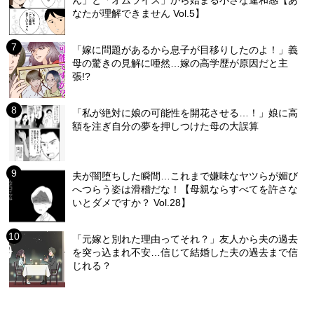
ん」と「オムライス」から始まる小さな違和感【あ
なたが理解できません Vol.5】
「嫁に問題があるから息子が目移りしたのよ！」義
母の驚きの見解に唖然…嫁の高学歴が原因だと主
張!?
「私が絶対に娘の可能性を開花させる…！」娘に高
額を注ぎ自分の夢を押しつけた母の大誤算
夫が闇堕ちした瞬間…これまで嫌味なヤツらが媚び
へつらう姿は滑稽だな！【母親ならすべてを許さな
いとダメですか？ Vol.28】
「元嫁と別れた理由ってそれ？」友人から夫の過去
を突っ込まれ不安…信じて結婚した夫の過去まで信
じれる？