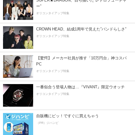
SUPER★DRAGON、自ら描いた”レトロフューチャ
ー”
オリコンタイアップ特集
CROWN HEAD、結成1周年で見えた”バンドらしさ”
オリコンタイアップ特集
【驚愕】メーカー社員が推す「10万円台」神コスパ
PC
オリコンタイアップ特集
一番似合う登場人物は…『VIVANT』限定ウオッチ
オリコンタイアップ特集
自販機にピッ！ですぐに買えちゃう
（PR）ジハンピ