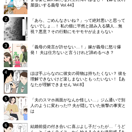
屋扱いする義母 Vol.44】
「あら、ごめんなさいね？」って絶対悪いと思って
ないでしょ…！ 私の畑に平然と踏み入る隣人…無
視？悪意？その行動にモヤモヤが止まらない
「義母の発言が許せない…！」嫁が義母に怒り爆
発！ 夫は仕方ないと言うけれど諦めるべき？
ほぼ手ぶらなのに彼女の荷物は持ちたくない？ 彼を
理解できないけど楽しまないともったいない！【あ
なたが理解できません Vol.8】
「夫のスマホ画面がなんか怪しい…」ジム通いで別
人のように変わった!? 夫が隠していた衝撃の事実と
は
結婚前提の付き合いに喜ぶよし子だったが…「うど