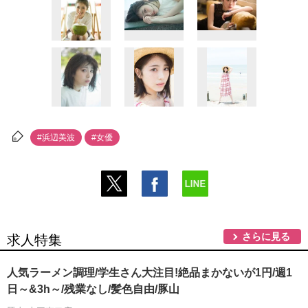
#浜辺美波
#女優
さらに見る
求人特集
人気ラーメン調理/学生さん大注目!絶品まかないが1円/週1
日～&3h～/残業なし/髪色自由/豚山