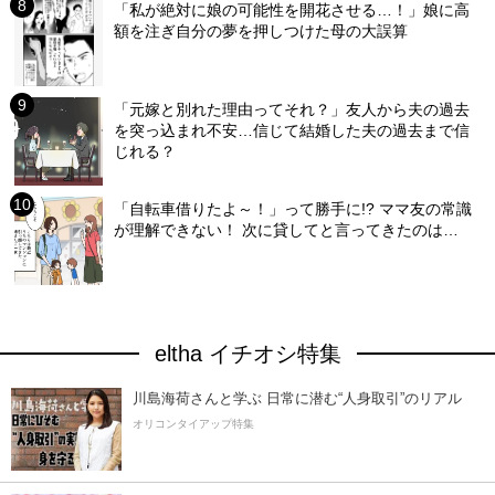
「私が絶対に娘の可能性を開花させる…！」娘に高
額を注ぎ自分の夢を押しつけた母の大誤算
「元嫁と別れた理由ってそれ？」友人から夫の過去
を突っ込まれ不安…信じて結婚した夫の過去まで信
じれる？
「自転車借りたよ～！」って勝手に!? ママ友の常識
が理解できない！ 次に貸してと言ってきたのは…
eltha イチオシ特集
川島海荷さんと学ぶ 日常に潜む“人身取引”のリアル
オリコンタイアップ特集