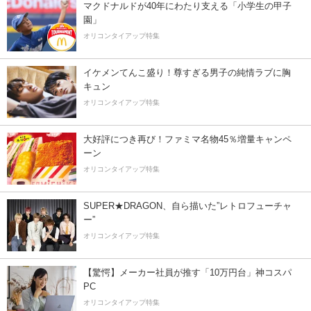
マクドナルドが40年にわたり支える「小学生の甲子
園」
オリコンタイアップ特集
イケメンてんこ盛り！尊すぎる男子の純情ラブに胸
キュン
オリコンタイアップ特集
大好評につき再び！ファミマ名物45％増量キャンペ
ーン
オリコンタイアップ特集
SUPER★DRAGON、自ら描いた”レトロフューチャ
ー”
オリコンタイアップ特集
【驚愕】メーカー社員が推す「10万円台」神コスパ
PC
オリコンタイアップ特集