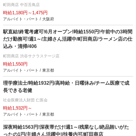
町田商店 中百舌鳥店
時給1,180円～1,475円
アルバイト・パート / 大阪府
駅直結!終電考慮可!6月オープン!時給1550円!午前中の3時間
だけ勤務可!週1～/主婦さん活躍中/町田商店/ラーメン店の仕
込み・清掃/406
町田商店 渋谷サクラステージ店
時給1,550円
アルバイト・パート / 東京都
理学療法士/時給1932円/高時給・日曜休み/チーム医療で成
長できる老健
社会医療法人財団 仁医会
時給1,932円～
アルバイト・パート / 東京都
深夜時給1563円!深夜帯だけ!週1～/残業なし/絶品賄いがた
ったの1円/主婦さん活躍中!/扶養内可/町田商店