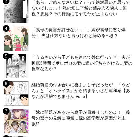
「あら、ごめんなさいね？」って絶対悪いと思って
ないでしょ…！ 私の畑に平然と踏み入る隣人…無
視？悪意？その行動にモヤモヤが止まらない
「義母の発言が許せない…！」嫁が義母に怒り爆
発！ 夫は仕方ないと言うけれど諦めるべき？
「うるさいから子どもを連れて外に行って？」夫が
睡眠3時間でボロボロの妻に追い打ちをかける…妻の
反撃なるか？
結婚前提の付き合いに喜ぶよし子だったが…「うど
ん」と「オムライス」から始まる小さな違和感【あ
なたが理解できません Vol.5】
「嫁に問題があるから息子が目移りしたのよ！」義
母の驚きの見解に唖然…嫁の高学歴が原因だと主
張!?