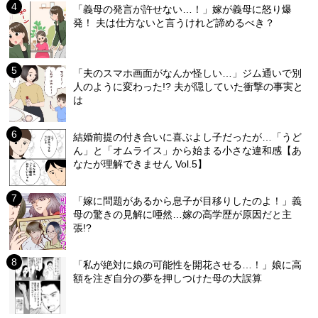
「義母の発言が許せない…！」嫁が義母に怒り爆
発！ 夫は仕方ないと言うけれど諦めるべき？
「夫のスマホ画面がなんか怪しい…」ジム通いで別
人のように変わった!? 夫が隠していた衝撃の事実と
は
結婚前提の付き合いに喜ぶよし子だったが…「うど
ん」と「オムライス」から始まる小さな違和感【あ
なたが理解できません Vol.5】
「嫁に問題があるから息子が目移りしたのよ！」義
母の驚きの見解に唖然…嫁の高学歴が原因だと主
張!?
「私が絶対に娘の可能性を開花させる…！」娘に高
額を注ぎ自分の夢を押しつけた母の大誤算