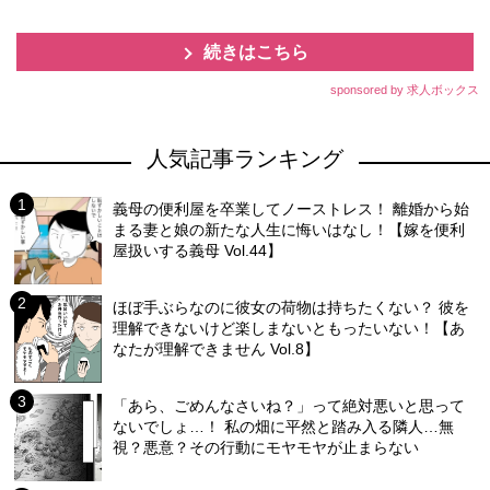
続きはこちら
sponsored by 求人ボックス
人気記事ランキング
義母の便利屋を卒業してノーストレス！ 離婚から始
まる妻と娘の新たな人生に悔いはなし！【嫁を便利
屋扱いする義母 Vol.44】
ほぼ手ぶらなのに彼女の荷物は持ちたくない？ 彼を
理解できないけど楽しまないともったいない！【あ
なたが理解できません Vol.8】
「あら、ごめんなさいね？」って絶対悪いと思って
ないでしょ…！ 私の畑に平然と踏み入る隣人…無
視？悪意？その行動にモヤモヤが止まらない