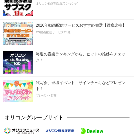
オリコン顧客満足度ランキング
2026年動画配信サービスおすすめ40選【徹底比較】
CS動画配信サービス20選
毎週の音楽ランキングから、ヒットの推移をチェッ
ク！
試写会、登壇イベント、サインチェキなどプレゼン
ト！
プレゼント特集
オリコングループサイト