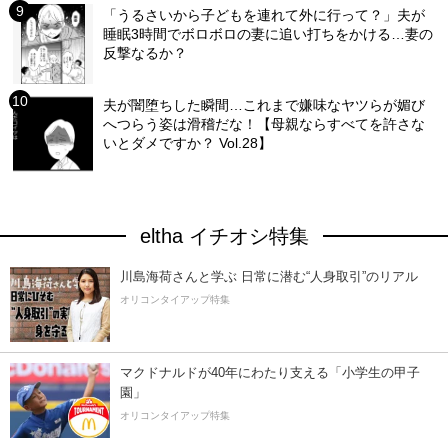
「うるさいから子どもを連れて外に行って？」夫が
睡眠3時間でボロボロの妻に追い打ちをかける…妻の
反撃なるか？
夫が闇堕ちした瞬間…これまで嫌味なヤツらが媚び
へつらう姿は滑稽だな！【母親ならすべてを許さな
いとダメですか？ Vol.28】
eltha イチオシ特集
川島海荷さんと学ぶ 日常に潜む“人身取引”のリアル
オリコンタイアップ特集
マクドナルドが40年にわたり支える「小学生の甲子
園」
オリコンタイアップ特集