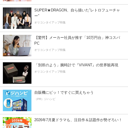
SUPER★DRAGON、自ら描いた”レトロフューチャ
ー”
オリコンタイアップ特集
【驚愕】メーカー社員が推す「10万円台」神コスパ
PC
オリコンタイアップ特集
「別班のよう」腕時計で『VIVANT』の世界観再現
オリコンタイアップ特集
自販機にピッ！ですぐに買えちゃう
（PR）ジハンピ
2026年7月夏ドラマも、注目作＆話題作が勢ぞろい！