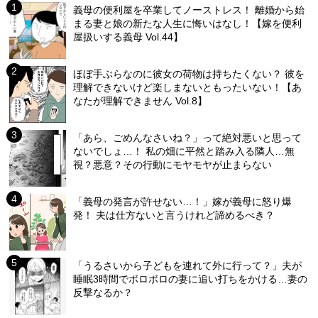
義母の便利屋を卒業してノーストレス！ 離婚から始
まる妻と娘の新たな人生に悔いはなし！【嫁を便利
屋扱いする義母 Vol.44】
ほぼ手ぶらなのに彼女の荷物は持ちたくない？ 彼を
理解できないけど楽しまないともったいない！【あ
なたが理解できません Vol.8】
「あら、ごめんなさいね？」って絶対悪いと思って
ないでしょ…！ 私の畑に平然と踏み入る隣人…無
視？悪意？その行動にモヤモヤが止まらない
「義母の発言が許せない…！」嫁が義母に怒り爆
発！ 夫は仕方ないと言うけれど諦めるべき？
「うるさいから子どもを連れて外に行って？」夫が
睡眠3時間でボロボロの妻に追い打ちをかける…妻の
反撃なるか？