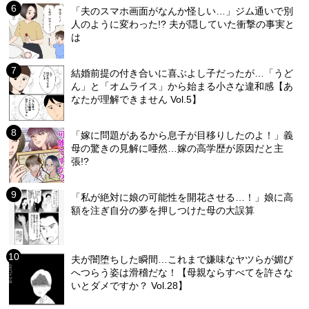
「夫のスマホ画面がなんか怪しい…」ジム通いで別
人のように変わった!? 夫が隠していた衝撃の事実と
は
結婚前提の付き合いに喜ぶよし子だったが…「うど
ん」と「オムライス」から始まる小さな違和感【あ
なたが理解できません Vol.5】
「嫁に問題があるから息子が目移りしたのよ！」義
母の驚きの見解に唖然…嫁の高学歴が原因だと主
張!?
「私が絶対に娘の可能性を開花させる…！」娘に高
額を注ぎ自分の夢を押しつけた母の大誤算
夫が闇堕ちした瞬間…これまで嫌味なヤツらが媚び
へつらう姿は滑稽だな！【母親ならすべてを許さな
いとダメですか？ Vol.28】