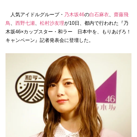
人気アイドルグループ・
乃木坂46
の
白石麻衣
、
齋藤飛
鳥
、
西野七瀬
、
松村沙友理
が10日、都内で行われた『乃
木坂46×カップスター・和ラー 日本中を、もりあげろ！
キャンペーン』記者発表会に登壇した。