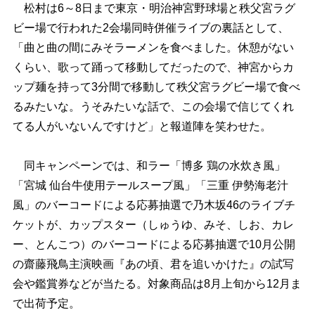
松村は6～8日まで東京・明治神宮野球場と秩父宮ラグ
ビー場で行われた2会場同時併催ライブの裏話として、
「曲と曲の間にみそラーメンを食べました。休憩がない
くらい、歌って踊って移動してだったので、神宮からカ
ップ麺を持って3分間で移動して秩父宮ラグビー場で食べ
るみたいな。うそみたいな話で、この会場で信じてくれ
てる人がいないんですけど」と報道陣を笑わせた。
同キャンペーンでは、和ラー「博多 鶏の水炊き風」
「宮城 仙台牛使用テールスープ風」「三重 伊勢海老汁
風」のバーコードによる応募抽選で乃木坂46のライブチ
ケットが、カップスター（しゅうゆ、みそ、しお、カレ
ー、とんこつ）のバーコードによる応募抽選で10月公開
の齋藤飛鳥主演映画『あの頃、君を追いかけた』の試写
会や鑑賞券などが当たる。対象商品は8月上旬から12月ま
で出荷予定。