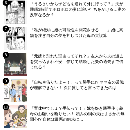
「うるさいから子どもを連れて外に行って？」夫が
睡眠3時間でボロボロの妻に追い打ちをかける…妻の
反撃なるか？
「私が絶対に娘の可能性を開花させる…！」娘に高
額を注ぎ自分の夢を押しつけた母の大誤算
「元嫁と別れた理由ってそれ？」友人から夫の過去
を突っ込まれ不安…信じて結婚した夫の過去まで信
じれる？
「自転車借りたよ～！」って勝手に!? ママ友の常識
が理解できない！ 次に貸してと言ってきたのは…
「育休中でしょ？手伝って！」嫁を好き勝手使う義
母のお願いを断りたい！ 頼みの綱の夫はまさかの無
関心!? 自体は最悪の結末に…