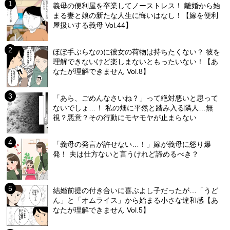
義母の便利屋を卒業してノーストレス！ 離婚から始
まる妻と娘の新たな人生に悔いはなし！【嫁を便利
屋扱いする義母 Vol.44】
ほぼ手ぶらなのに彼女の荷物は持ちたくない？ 彼を
理解できないけど楽しまないともったいない！【あ
なたが理解できません Vol.8】
「あら、ごめんなさいね？」って絶対悪いと思って
ないでしょ…！ 私の畑に平然と踏み入る隣人…無
視？悪意？その行動にモヤモヤが止まらない
「義母の発言が許せない…！」嫁が義母に怒り爆
発！ 夫は仕方ないと言うけれど諦めるべき？
結婚前提の付き合いに喜ぶよし子だったが…「うど
ん」と「オムライス」から始まる小さな違和感【あ
なたが理解できません Vol.5】