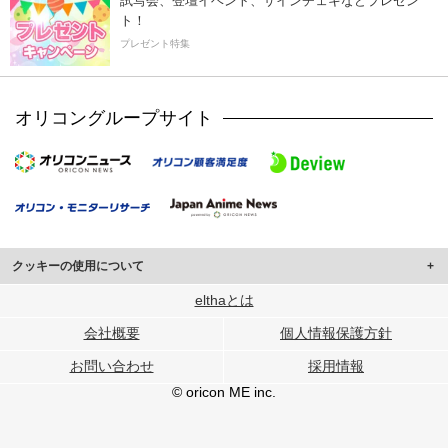
試写会、登壇イベント、サインチェキなどプレゼン
ト！
プレゼント特集
オリコングループサイト
クッキーの使用について
このサイトでは Cookie を使用して、ユーザーに合わせたコンテンツや広告の
elthaとは
表示、ソーシャル メディア機能の提供、広告の表示回数やクリック数の測定を
会社概要
個人情報保護方針
行っています。
また、ユーザーによるサイトの利用状況についても情報を収集し、ソーシャル
お問い合わせ
採用情報
メディアや広告配信、データ解析の各パートナーに提供しています。
各パートナーは、この情報とユーザーが各パートナーに提供した他の情報や、
© oricon ME inc.
ユーザーが各パートナーのサービスを使用したときに収集した他の情報を組み
合わせて使用することがあります。