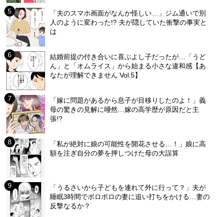
「夫のスマホ画面がなんか怪しい…」ジム通いで別
人のように変わった!? 夫が隠していた衝撃の事実と
は
結婚前提の付き合いに喜ぶよし子だったが…「うど
ん」と「オムライス」から始まる小さな違和感【あ
なたが理解できません Vol.5】
「嫁に問題があるから息子が目移りしたのよ！」義
母の驚きの見解に唖然…嫁の高学歴が原因だと主
張!?
「私が絶対に娘の可能性を開花させる…！」娘に高
額を注ぎ自分の夢を押しつけた母の大誤算
「うるさいから子どもを連れて外に行って？」夫が
睡眠3時間でボロボロの妻に追い打ちをかける…妻の
反撃なるか？