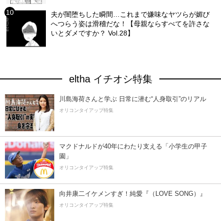
夫が闇堕ちした瞬間…これまで嫌味なヤツらが媚び
へつらう姿は滑稽だな！【母親ならすべてを許さな
いとダメですか？ Vol.28】
eltha イチオシ特集
川島海荷さんと学ぶ 日常に潜む“人身取引”のリアル
オリコンタイアップ特集
マクドナルドが40年にわたり支える「小学生の甲子
園」
オリコンタイアップ特集
向井康二イケメンすぎ！純愛『（LOVE SONG）』
オリコンタイアップ特集