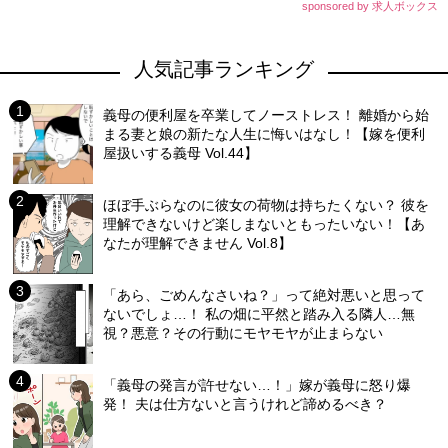
sponsored by 求人ボックス
人気記事ランキング
義母の便利屋を卒業してノーストレス！ 離婚から始
まる妻と娘の新たな人生に悔いはなし！【嫁を便利
屋扱いする義母 Vol.44】
ほぼ手ぶらなのに彼女の荷物は持ちたくない？ 彼を
理解できないけど楽しまないともったいない！【あ
なたが理解できません Vol.8】
「あら、ごめんなさいね？」って絶対悪いと思って
ないでしょ…！ 私の畑に平然と踏み入る隣人…無
視？悪意？その行動にモヤモヤが止まらない
「義母の発言が許せない…！」嫁が義母に怒り爆
発！ 夫は仕方ないと言うけれど諦めるべき？