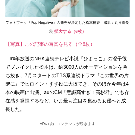
フォトブック『Pop Negative』の発売が決定した松本穂香 撮影：丸谷嘉長
拡大する（6枚）
【写真】この記事の写真を見る（全6枚）
昨年放送のNHK連続テレビ小説『ひよっこ』の澄子役
でブレイクした松本は、約3000人のオーディションを勝
ち抜き、7月スタートのTBS系連続ドラマ『この世界の片
隅に』でヒロイン・すず役に大抜てき。そのほか今年は4
本の映画に出演、auのCM「意識高すぎ！高杉君」でも存
在感を発揮するなど、いま最も注目を集める女優へと成
長した。
ADの後にコンテンツが続きます