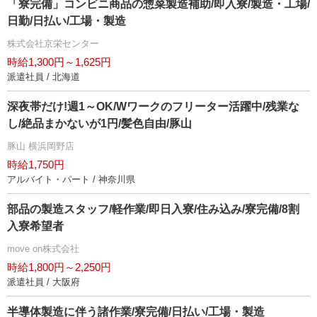
「寮完備」コンビニ商品の惣菜製造補助/即入寮/製造・工場/
日勤/日払い/工場・製造
株式会社京栄センター
時給1,300円～1,625円
派遣社員 / 北海道
深夜帯だけ!週1～OK/Wワークのフリーター活躍中/残業な
し/絶品まかないが1円/髪色自由/豚山
豚山 横浜岡野店
時給1,750円
アルバイト・パート / 神奈川県
部品の製造スタッフ/軽作業/即日入寮/住み込み/寮完備/8割
入寮希望者
move on株式会社
時給1,800円～2,250円
派遣社員 / 大阪府
半導体製造に伴う諸作業/寮完備/日払い/工場・製造