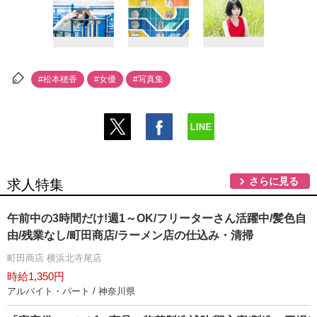
#松本穂香
#女優
#写真集
さらに見る
求人特集
午前中の3時間だけ!週1～OK/フリーターさん活躍中/髪色自
由/残業なし/町田商店/ラーメン店の仕込み・清掃
町田商店 横浜北寺尾店
時給1,350円
アルバイト・パート / 神奈川県