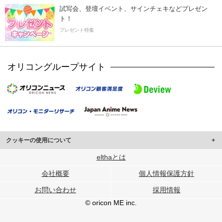
試写会、登壇イベント、サインチェキなどプレゼン
ト！
プレゼント特集
オリコングループサイト
クッキーの使用について
このサイトでは Cookie を使用して、ユーザーに合わせたコンテンツや広告の
elthaとは
表示、ソーシャル メディア機能の提供、広告の表示回数やクリック数の測定を
会社概要
個人情報保護方針
行っています。
また、ユーザーによるサイトの利用状況についても情報を収集し、ソーシャル
お問い合わせ
採用情報
メディアや広告配信、データ解析の各パートナーに提供しています。
各パートナーは、この情報とユーザーが各パートナーに提供した他の情報や、
© oricon ME inc.
ユーザーが各パートナーのサービスを使用したときに収集した他の情報を組み
合わせて使用することがあります。