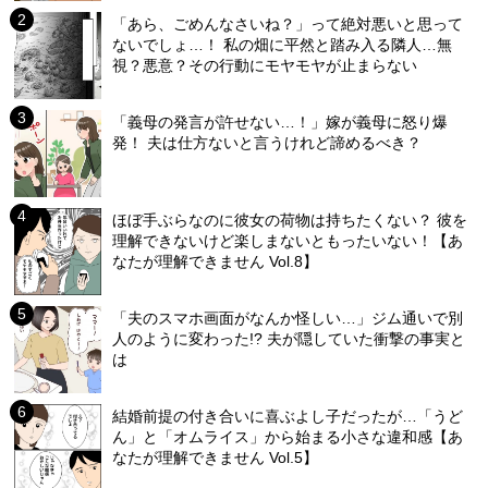
「あら、ごめんなさいね？」って絶対悪いと思って
ないでしょ…！ 私の畑に平然と踏み入る隣人…無
視？悪意？その行動にモヤモヤが止まらない
「義母の発言が許せない…！」嫁が義母に怒り爆
発！ 夫は仕方ないと言うけれど諦めるべき？
ほぼ手ぶらなのに彼女の荷物は持ちたくない？ 彼を
理解できないけど楽しまないともったいない！【あ
なたが理解できません Vol.8】
「夫のスマホ画面がなんか怪しい…」ジム通いで別
人のように変わった!? 夫が隠していた衝撃の事実と
は
結婚前提の付き合いに喜ぶよし子だったが…「うど
ん」と「オムライス」から始まる小さな違和感【あ
なたが理解できません Vol.5】