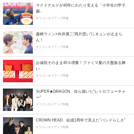
マクドナルドが40年にわたり支える「小学生の甲子
園」
オリコンタイアップ特集
森崎ウィン×向井康二“両片思い”にキュンが止まら
ん！
オリコンタイアップ特集
お値段そのまま45％増量！ファミマ夏の大盤振る舞
い
オリコンタイアップ特集
SUPER★DRAGON、自ら描いた”レトロフューチャ
ー”
オリコンタイアップ特集
CROWN HEAD、結成1周年で見えた”バンドらしさ”
オリコンタイアップ特集