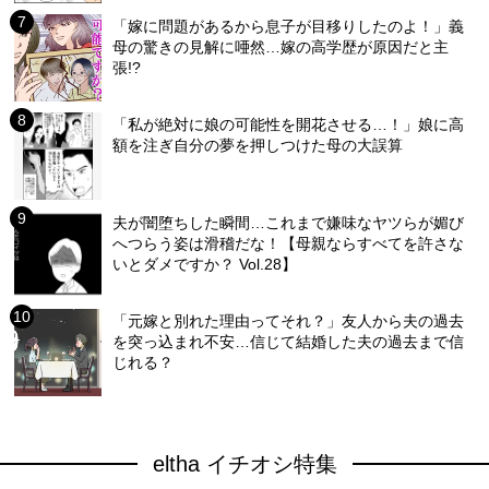
「嫁に問題があるから息子が目移りしたのよ！」義
母の驚きの見解に唖然…嫁の高学歴が原因だと主
張!?
「私が絶対に娘の可能性を開花させる…！」娘に高
額を注ぎ自分の夢を押しつけた母の大誤算
夫が闇堕ちした瞬間…これまで嫌味なヤツらが媚び
へつらう姿は滑稽だな！【母親ならすべてを許さな
いとダメですか？ Vol.28】
「元嫁と別れた理由ってそれ？」友人から夫の過去
を突っ込まれ不安…信じて結婚した夫の過去まで信
じれる？
eltha イチオシ特集