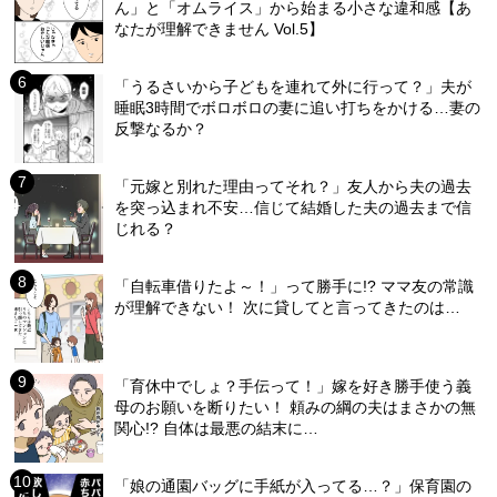
ん」と「オムライス」から始まる小さな違和感【あ
なたが理解できません Vol.5】
「うるさいから子どもを連れて外に行って？」夫が
睡眠3時間でボロボロの妻に追い打ちをかける…妻の
反撃なるか？
「元嫁と別れた理由ってそれ？」友人から夫の過去
を突っ込まれ不安…信じて結婚した夫の過去まで信
じれる？
「自転車借りたよ～！」って勝手に!? ママ友の常識
が理解できない！ 次に貸してと言ってきたのは…
「育休中でしょ？手伝って！」嫁を好き勝手使う義
母のお願いを断りたい！ 頼みの綱の夫はまさかの無
関心!? 自体は最悪の結末に…
「娘の通園バッグに手紙が入ってる…？」保育園の