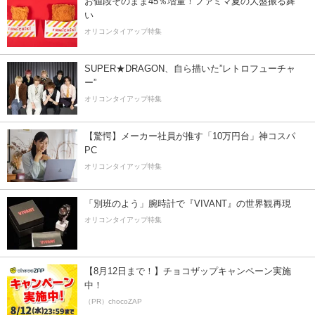
お値段そのまま45％増量！ファミマ夏の大盤振る舞
い
オリコンタイアップ特集
SUPER★DRAGON、自ら描いた”レトロフューチャ
ー”
オリコンタイアップ特集
【驚愕】メーカー社員が推す「10万円台」神コスパ
PC
オリコンタイアップ特集
「別班のよう」腕時計で『VIVANT』の世界観再現
オリコンタイアップ特集
【8月12日まで！】チョコザップキャンペーン実施
中！
（PR）chocoZAP