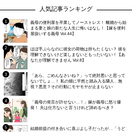
人気記事ランキング
義母の便利屋を卒業してノーストレス！ 離婚から始
まる妻と娘の新たな人生に悔いはなし！【嫁を便利
屋扱いする義母 Vol.44】
ほぼ手ぶらなのに彼女の荷物は持ちたくない？ 彼を
理解できないけど楽しまないともったいない！【あ
なたが理解できません Vol.8】
「あら、ごめんなさいね？」って絶対悪いと思って
ないでしょ…！ 私の畑に平然と踏み入る隣人…無
視？悪意？その行動にモヤモヤが止まらない
「義母の発言が許せない…！」嫁が義母に怒り爆
発！ 夫は仕方ないと言うけれど諦めるべき？
結婚前提の付き合いに喜ぶよし子だったが…「うど