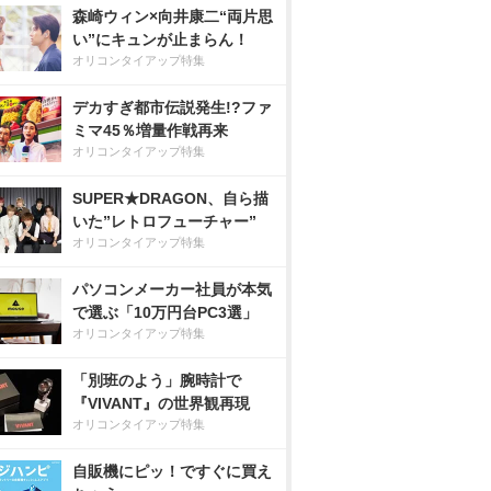
森崎ウィン×向井康二“両片思
い”にキュンが止まらん！
オリコンタイアップ特集
デカすぎ都市伝説発生!?ファ
ミマ45％増量作戦再来
オリコンタイアップ特集
SUPER★DRAGON、自ら描
いた”レトロフューチャー”
オリコンタイアップ特集
パソコンメーカー社員が本気
で選ぶ「10万円台PC3選」
オリコンタイアップ特集
「別班のよう」腕時計で
『VIVANT』の世界観再現
オリコンタイアップ特集
自販機にピッ！ですぐに買え