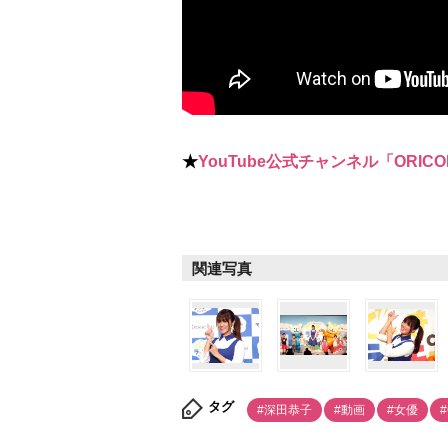
★
YouTube公式チャンネル「ORICO
関連写真
タグ
#深田恭子
#動画
#女優