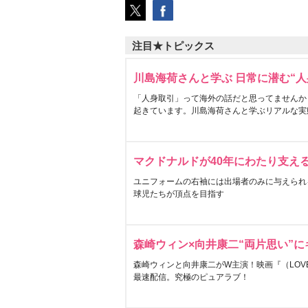
注目★トピックス
川島海荷さんと学ぶ 日常に潜む“人
「人身取引」って海外の話だと思ってませんか
起きています。川島海荷さんと学ぶリアルな実
マクドナルドが40年にわたり支え
ユニフォームの右袖には出場者のみに与えられ
球児たちが頂点を目指す
森崎ウィン×向井康二“両片思い”
森崎ウィンと向井康二がW主演！映画『（LOVE S
最速配信。究極のピュアラブ！