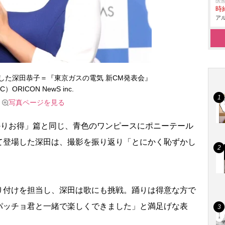
医
時給
アル
戦した深田恭子＝『東京ガスの電気 新CM発表会』
C）ORICON NewS inc.
写真ページを見る
かりお得」篇と同じ、青色のワンピースにポニーテール
て登場した深田は、撮影を振り返り「とにかく恥ずかし
付けを担当し、深田は歌にも挑戦。踊りは得意な方で
パッチョ君と一緒で楽しくできました」と満足げな表