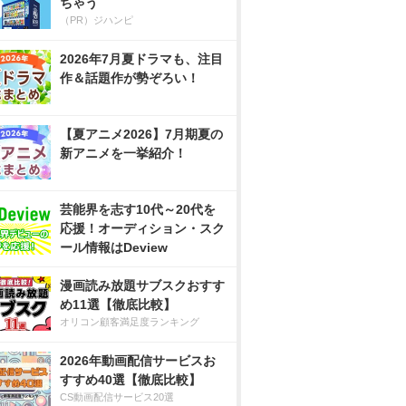
ちゃう
（PR）ジハンピ
2026年7月夏ドラマも、注目
作＆話題作が勢ぞろい！
【夏アニメ2026】7月期夏の
新アニメを一挙紹介！
芸能界を志す10代～20代を
応援！オーディション・スク
ール情報はDeview
漫画読み放題サブスクおすす
め11選【徹底比較】
オリコン顧客満足度ランキング
2026年動画配信サービスお
すすめ40選【徹底比較】
CS動画配信サービス20選