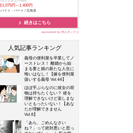
療法人北見北斗病院
1,075円～1,400円
バイト・パート / 北海道
続きはこちら
sponsored by 求人ボックス
人気記事ランキング
義母の便利屋を卒業してノ
ーストレス！ 離婚から始
まる妻と娘の新たな人生に
悔いはなし！【嫁を便利屋
扱いする義母 Vol.44】
ほぼ手ぶらなのに彼女の荷
物は持ちたくない？ 彼を
理解できないけど楽しまな
いともったいない！【あな
たが理解できません
Vol.8】
「あら、ごめんなさい
ね？」って絶対悪いと思っ