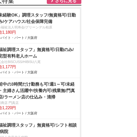
人特集
さらに見る
未経験OK」調理スタッフ/無資格可/日勤
み/ケアハウス/社会保障完備
会福祉法人明寿会/グリーンデル柏原
1,180円
バイト・パート / 大阪府
福祉調理スタッフ」無資格可/日勤のみ/
宅型有料老人ホーム
会社BISCUSS/HIBISU八尾
1,177円
バイト・パート / 大阪府
前中の3時間だけ勤務も可!週1～可/未経
・主婦さん活躍中/扶養内可/残業無/門真
店/ラーメン店の仕込み・清掃
田商店 門真店
1,220円
バイト・パート / 大阪府
福祉調理スタッフ」無資格可/シフト相談
/病院