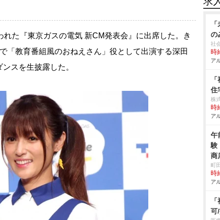
求
「
の
われた『東京ガスの電気 新CM発表会』に出席した。き
社
Mで「教育番組風のおねえさん」役として出演する深田
時給
アル
ダンスを生披露した。
「
住
株式
時給
アル
午
験
商
町
時給
アル
「
可