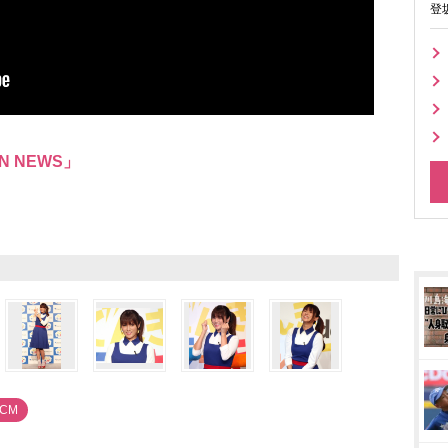
登
N NEWS」
#CM