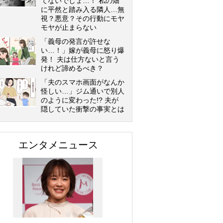
てないでしょ…！ 私の畑
に平然と踏み入る隣人…無
視？悪意？その行動にモヤ
モヤが止まらない
「義母の発言が許せな
い…！」嫁が義母に怒り爆
発！ 夫は仕方ないと言う
けれど諦めるべき？
「夫のスマホ画面がなんか
怪しい…」ジム通いで別人
のように変わった!? 夫が
隠していた衝撃の事実とは
エンタメニュース