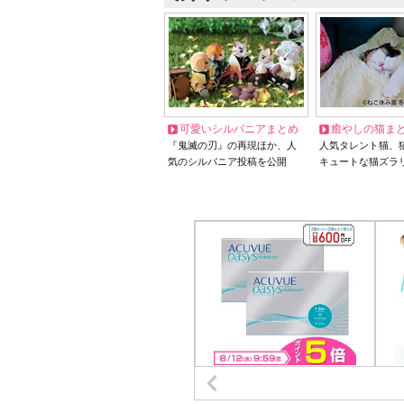
可愛いシルバニアまとめ
癒やしの猫ま
『鬼滅の刃』の再現ほか、人
人気タレント猫、
気のシルバニア投稿を公開
キュートな猫ズラ