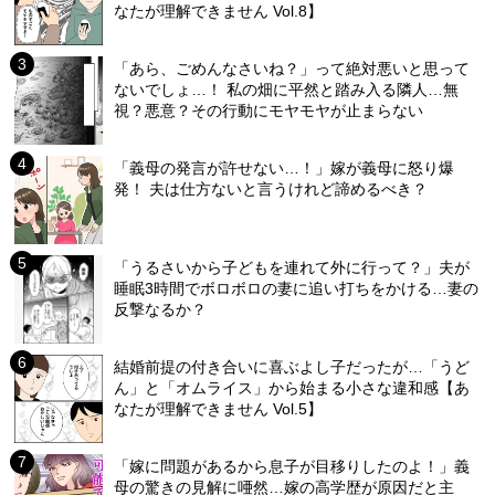
なたが理解できません Vol.8】
「あら、ごめんなさいね？」って絶対悪いと思って
ないでしょ…！ 私の畑に平然と踏み入る隣人…無
視？悪意？その行動にモヤモヤが止まらない
「義母の発言が許せない…！」嫁が義母に怒り爆
発！ 夫は仕方ないと言うけれど諦めるべき？
「うるさいから子どもを連れて外に行って？」夫が
睡眠3時間でボロボロの妻に追い打ちをかける…妻の
反撃なるか？
結婚前提の付き合いに喜ぶよし子だったが…「うど
ん」と「オムライス」から始まる小さな違和感【あ
なたが理解できません Vol.5】
「嫁に問題があるから息子が目移りしたのよ！」義
母の驚きの見解に唖然…嫁の高学歴が原因だと主