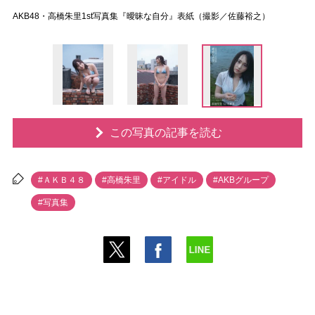
AKB48・高橋朱里1st写真集『曖昧な自分』表紙（撮影／佐藤裕之）
この写真の記事を読む
#ＡＫＢ４８
#高橋朱里
#アイドル
#AKBグループ
#写真集