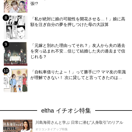
張!?
「私が絶対に娘の可能性を開花させる…！」娘に高
額を注ぎ自分の夢を押しつけた母の大誤算
「元嫁と別れた理由ってそれ？」友人から夫の過去
を突っ込まれ不安…信じて結婚した夫の過去まで信
じれる？
「自転車借りたよ～！」って勝手に!? ママ友の常識
が理解できない！ 次に貸してと言ってきたのは…
eltha イチオシ特集
川島海荷さんと学ぶ 日常に潜む“人身取引”のリアル
オリコンタイアップ特集