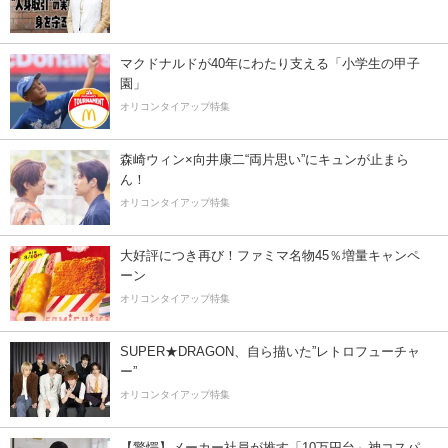
マクドナルドが40年にわたり支える「小学生の甲子
園」
オリコンタイアップ特集
森崎ウィン×向井康二“両片思い”にキュンが止まら
ん！
オリコンタイアップ特集
大好評につき再び！ファミマ名物45％増量キャンペ
ーン
オリコンタイアップ特集
SUPER★DRAGON、自ら描いた”レトロフューチャ
ー”
オリコンタイアップ特集
【驚愕】メーカー社員が推す「10万円台」神コスパ