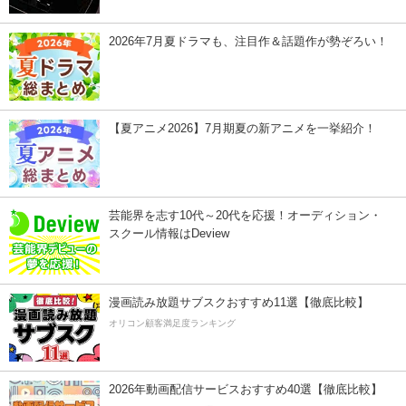
2026年7月夏ドラマも、注目作＆話題作が勢ぞろい！
【夏アニメ2026】7月期夏の新アニメを一挙紹介！
芸能界を志す10代～20代を応援！オーディション・
スクール情報はDeview
漫画読み放題サブスクおすすめ11選【徹底比較】
オリコン顧客満足度ランキング
2026年動画配信サービスおすすめ40選【徹底比較】