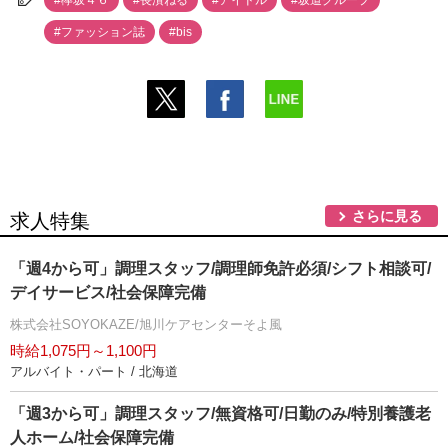
#欅坂４６
#長濱ねる
#アイドル
#坂道グループ
#ファッション誌
#bis
さらに見る
求人特集
「週4から可」調理スタッフ/調理師免許必須/シフト相談可/
デイサービス/社会保障完備
株式会社SOYOKAZE/旭川ケアセンターそよ風
時給1,075円～1,100円
アルバイト・パート / 北海道
「週3から可」調理スタッフ/無資格可/日勤のみ/特別養護老
人ホーム/社会保障完備