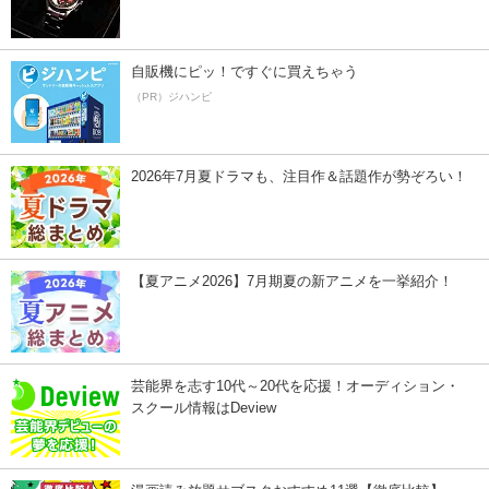
自販機にピッ！ですぐに買えちゃう
（PR）ジハンピ
2026年7月夏ドラマも、注目作＆話題作が勢ぞろい！
【夏アニメ2026】7月期夏の新アニメを一挙紹介！
芸能界を志す10代～20代を応援！オーディション・
スクール情報はDeview