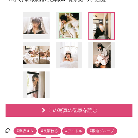
『bis』9月号の表紙を飾った欅坂46・長濱ねる （C）光文社
この写真の記事を読む
#欅坂４６
#長濱ねる
#アイドル
#坂道グループ