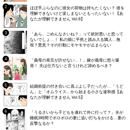
ほぼ手ぶらなのに彼女の荷物は持ちたくない？ 彼を
理解できないけど楽しまないともったいない！【あ
なたが理解できません Vol.8】
「あら、ごめんなさいね？」って絶対悪いと思って
ないでしょ…！ 私の畑に平然と踏み入る隣人…無
視？悪意？その行動にモヤモヤが止まらない
「義母の発言が許せない…！」嫁が義母に怒り爆
発！ 夫は仕方ないと言うけれど諦めるべき？
結婚前提の付き合いに喜ぶよし子だったが…「うど
ん」と「オムライス」から始まる小さな違和感【あ
なたが理解できません Vol.5】
「うるさいから子どもを連れて外に行って？」夫が
睡眠3時間でボロボロの妻に追い打ちをかける…妻の
反撃なるか？