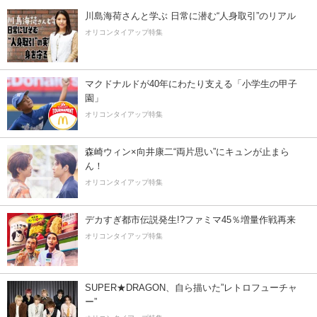
川島海荷さんと学ぶ 日常に潜む“人身取引”のリアル
オリコンタイアップ特集
マクドナルドが40年にわたり支える「小学生の甲子
園」
オリコンタイアップ特集
森崎ウィン×向井康二“両片思い”にキュンが止まら
ん！
オリコンタイアップ特集
デカすぎ都市伝説発生!?ファミマ45％増量作戦再来
オリコンタイアップ特集
SUPER★DRAGON、自ら描いた”レトロフューチャ
ー”