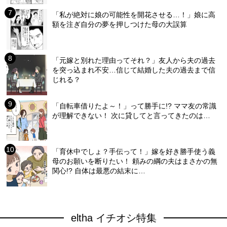
「私が絶対に娘の可能性を開花させる…！」娘に高
額を注ぎ自分の夢を押しつけた母の大誤算
「元嫁と別れた理由ってそれ？」友人から夫の過去
を突っ込まれ不安…信じて結婚した夫の過去まで信
じれる？
「自転車借りたよ～！」って勝手に!? ママ友の常識
が理解できない！ 次に貸してと言ってきたのは…
「育休中でしょ？手伝って！」嫁を好き勝手使う義
母のお願いを断りたい！ 頼みの綱の夫はまさかの無
関心!? 自体は最悪の結末に…
eltha イチオシ特集