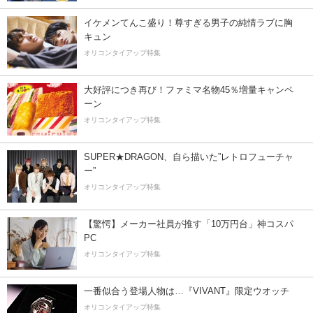
イケメンてんこ盛り！尊すぎる男子の純情ラブに胸
キュン
オリコンタイアップ特集
大好評につき再び！ファミマ名物45％増量キャンペ
ーン
オリコンタイアップ特集
SUPER★DRAGON、自ら描いた”レトロフューチャ
ー”
オリコンタイアップ特集
【驚愕】メーカー社員が推す「10万円台」神コスパ
PC
オリコンタイアップ特集
一番似合う登場人物は…『VIVANT』限定ウオッチ
オリコンタイアップ特集