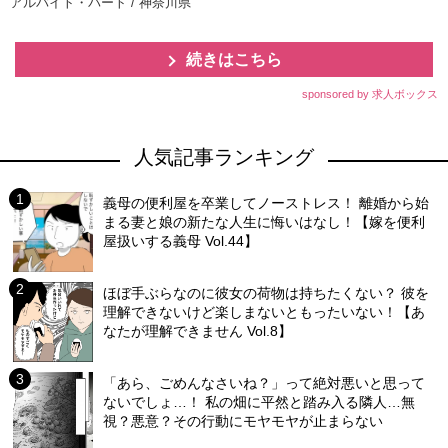
アルバイト・パート / 神奈川県
続きはこちら
sponsored by 求人ボックス
人気記事ランキング
義母の便利屋を卒業してノーストレス！ 離婚から始
まる妻と娘の新たな人生に悔いはなし！【嫁を便利
屋扱いする義母 Vol.44】
ほぼ手ぶらなのに彼女の荷物は持ちたくない？ 彼を
理解できないけど楽しまないともったいない！【あ
なたが理解できません Vol.8】
「あら、ごめんなさいね？」って絶対悪いと思って
ないでしょ…！ 私の畑に平然と踏み入る隣人…無
視？悪意？その行動にモヤモヤが止まらない