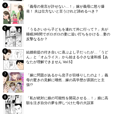
「義母の発言が許せない…！」嫁が義母に怒り爆
発！ 夫は仕方ないと言うけれど諦めるべき？
「うるさいから子どもを連れて外に行って？」夫が
睡眠3時間でボロボロの妻に追い打ちをかける…妻の
反撃なるか？
結婚前提の付き合いに喜ぶよし子だったが…「うど
ん」と「オムライス」から始まる小さな違和感【あ
なたが理解できません Vol.5】
「嫁に問題があるから息子が目移りしたのよ！」義
母の驚きの見解に唖然…嫁の高学歴が原因だと主
張!?
「私が絶対に娘の可能性を開花させる…！」娘に高
額を注ぎ自分の夢を押しつけた母の大誤算