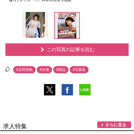
『週刊プレイボーイ』34＆35合併号表紙
この写真の記事を読む
#吉岡里帆
#女優
#雑誌
#写真集
さらに見る
求人特集