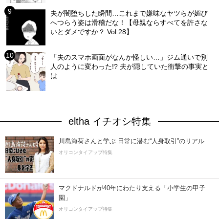
夫が闇堕ちした瞬間…これまで嫌味なヤツらが媚び
へつらう姿は滑稽だな！【母親ならすべてを許さな
いとダメですか？ Vol.28】
「夫のスマホ画面がなんか怪しい…」ジム通いで別
人のように変わった!? 夫が隠していた衝撃の事実と
は
eltha イチオシ特集
川島海荷さんと学ぶ 日常に潜む“人身取引”のリアル
オリコンタイアップ特集
マクドナルドが40年にわたり支える「小学生の甲子
園」
オリコンタイアップ特集