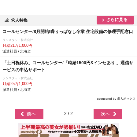
さらに見る
求人特集
コールセンター/8月開始!喋りっぱなし卒業 住宅設備の修理手配窓口
ランスタッド株式会社
月給21万1,000円
派遣社員 / 北海道
「土日祝休み」コールセンター/「時給1500円&インセあり 」通信サ
ービスの申込サポート
ランスタッド株式会社
月給25万1,000円
派遣社員 / 北海道
sponsored by 求人ボックス
2 / 2
前へ
次へ