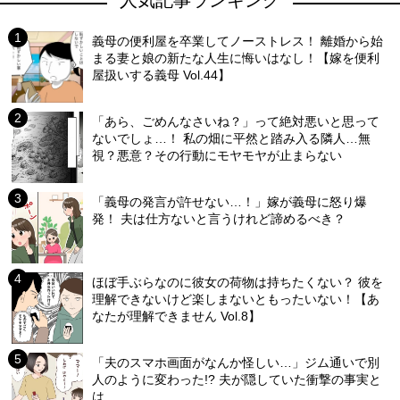
人気記事ランキング
義母の便利屋を卒業してノーストレス！ 離婚から始
まる妻と娘の新たな人生に悔いはなし！【嫁を便利
屋扱いする義母 Vol.44】
「あら、ごめんなさいね？」って絶対悪いと思って
ないでしょ…！ 私の畑に平然と踏み入る隣人…無
視？悪意？その行動にモヤモヤが止まらない
「義母の発言が許せない…！」嫁が義母に怒り爆
発！ 夫は仕方ないと言うけれど諦めるべき？
ほぼ手ぶらなのに彼女の荷物は持ちたくない？ 彼を
理解できないけど楽しまないともったいない！【あ
なたが理解できません Vol.8】
「夫のスマホ画面がなんか怪しい…」ジム通いで別
人のように変わった!? 夫が隠していた衝撃の事実と
は