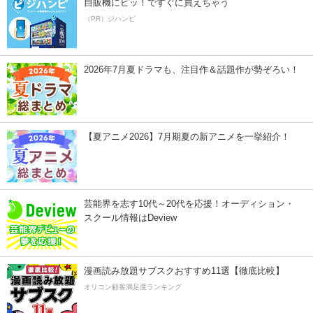
自販機にピッ！ですぐに買えちゃう
（PR）ジハンピ
2026年7月夏ドラマも、注目作＆話題作が勢ぞろい！
【夏アニメ2026】7月期夏の新アニメを一挙紹介！
芸能界を志す10代～20代を応援！オーディション・
スクール情報はDeview
漫画読み放題サブスクおすすめ11選【徹底比較】
オリコン顧客満足度ランキング