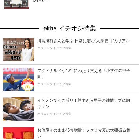
eltha イチオシ特集
川島海荷さんと学ぶ 日常に潜む“人身取引”のリアル
オリコンタイアップ特集
マクドナルドが40年にわたり支える「小学生の甲子
園」
オリコンタイアップ特集
イケメンてんこ盛り！尊すぎる男子の純情ラブに胸
キュン
オリコンタイアップ特集
お値段そのまま45％増量！ファミマ夏の大盤振る舞
い