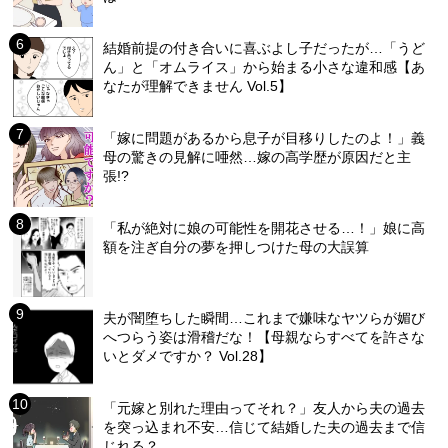
結婚前提の付き合いに喜ぶよし子だったが…「うど
ん」と「オムライス」から始まる小さな違和感【あ
なたが理解できません Vol.5】
「嫁に問題があるから息子が目移りしたのよ！」義
母の驚きの見解に唖然…嫁の高学歴が原因だと主
張!?
「私が絶対に娘の可能性を開花させる…！」娘に高
額を注ぎ自分の夢を押しつけた母の大誤算
夫が闇堕ちした瞬間…これまで嫌味なヤツらが媚び
へつらう姿は滑稽だな！【母親ならすべてを許さな
いとダメですか？ Vol.28】
「元嫁と別れた理由ってそれ？」友人から夫の過去
を突っ込まれ不安…信じて結婚した夫の過去まで信
じれる？