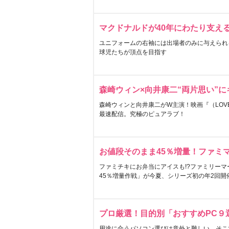
マクドナルドが40年にわたり支え
ユニフォームの右袖には出場者のみに与えられ
球児たちが頂点を目指す
森崎ウィン×向井康二“両片思い”
森崎ウィンと向井康二がW主演！映画『（LOVE S
最速配信。究極のピュアラブ！
お値段そのまま45％増量！ファミ
ファミチキにお弁当にアイスも!?ファミリーマ
45％増量作戦」が今夏、シリーズ初の年2回開
プロ厳選！目的別「おすすめPC９
用途に合うパソコン選びは意外と難しい。そこ