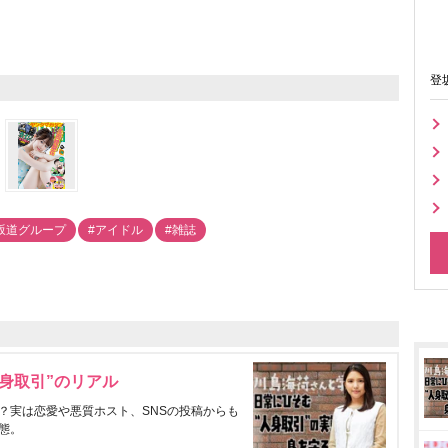
登
坂道グループ
#アイドル
#雑誌
身取引”のリアル
？実は恋愛や悪質ホスト、SNSの投稿からも
態。