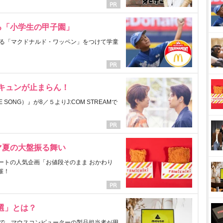
る「小学生の甲子園」
る「マクドナルド・ワッペン」をつけて学童
にキュンが止まらん！
ONG）』が8／５よりJ:COM STREAMで
マ夏の大盤振る舞い
ートの人気企画「お値段そのまま おかわり
催！
選」とは？
で、マウスコンピューターの製品担当者が用