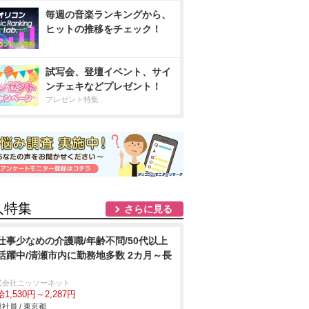
毎週の音楽ランキングから、
ヒットの推移をチェック！
試写会、登壇イベント、サイ
ンチェキなどプレゼント！
プレゼント特集
人特集
さらに見る
仕事少なめの介護職/年齢不問/50代以上
活躍中/清瀬市内に勤務地多数 2カ月～長
式会社ニッソーネット
1,530円～2,287円
社員 / 東京都