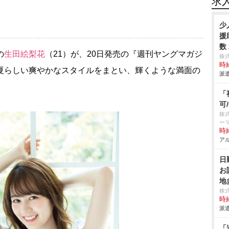
求
少
援
数
の
生田絵梨花
（21）が、20日発売の『週刊ヤングマガジ
株
時給
。夏らしい爽やかなスタイルをまとい、輝くような満面の
派遣
「
可
株
ー
時給
アル
日
お
地
株
時給
派遣
「