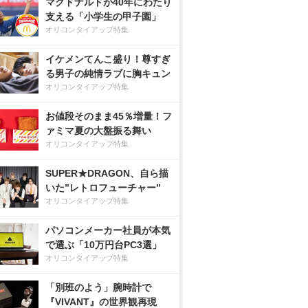
マクドナルドが40年にわたり
支える「小学生の甲子園」
オリコンタイアップ特集
イケメンてんこ盛り！尊すぎ
る男子の純情ラブに胸キュン
オリコンタイアップ特集
お値段そのまま45％増量！フ
ァミマ夏の大盤振る舞い
オリコンタイアップ特集
SUPER★DRAGON、自ら描
いた”レトロフューチャー”
オリコンタイアップ特集
パソコンメーカー社員が本気
で選ぶ「10万円台PC3選」
オリコンタイアップ特集
「別班のよう」腕時計で
『VIVANT』の世界観再現