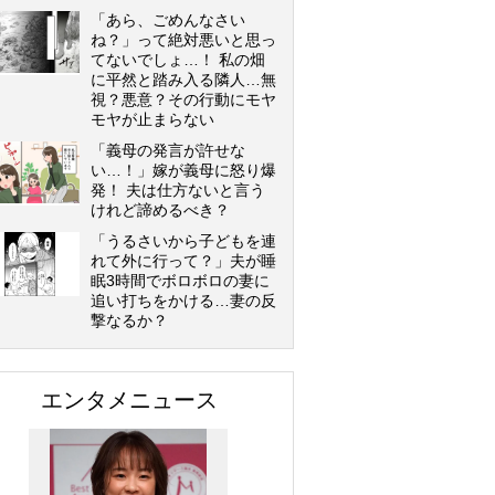
「あら、ごめんなさい
ね？」って絶対悪いと思っ
てないでしょ…！ 私の畑
に平然と踏み入る隣人…無
視？悪意？その行動にモヤ
モヤが止まらない
「義母の発言が許せな
い…！」嫁が義母に怒り爆
発！ 夫は仕方ないと言う
けれど諦めるべき？
「うるさいから子どもを連
れて外に行って？」夫が睡
眠3時間でボロボロの妻に
追い打ちをかける…妻の反
撃なるか？
エンタメニュース