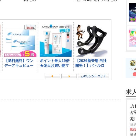
求
力
が
期
株
時給
派遣