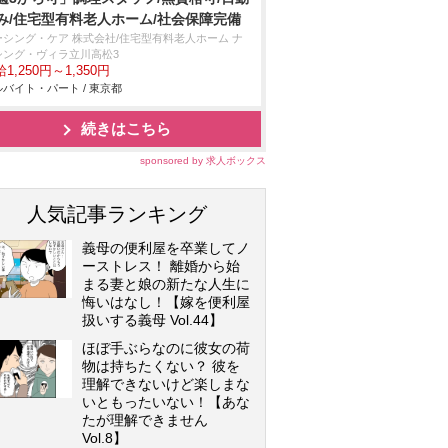
み/住宅型有料老人ホーム/社会保障完備
ーシング・ケア 株式会社/住宅型有料老人ホーム ナ
シング・ヴィラ立川高松3
1,250円～1,350円
バイト・パート / 東京都
続きはこちら
sponsored by 求人ボックス
人気記事ランキング
義母の便利屋を卒業してノ
ーストレス！ 離婚から始
まる妻と娘の新たな人生に
悔いはなし！【嫁を便利屋
扱いする義母 Vol.44】
ほぼ手ぶらなのに彼女の荷
物は持ちたくない？ 彼を
理解できないけど楽しまな
いともったいない！【あな
たが理解できません
Vol.8】