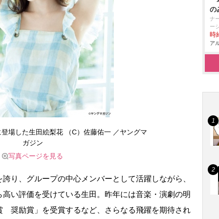
の
ナ
ー
時給
アル
に登場した生田絵梨花 （C）佐藤佑一 ／ヤングマ
ガジン
写真ページを見る
誇り、グループの中心メンバーとして活躍しながら、
ら高い評価を受けている生田。昨年には音楽・演劇の明
賞 奨励賞」を受賞するなど、さらなる飛躍を期待され