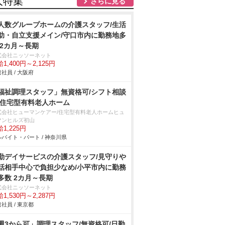
人特集
さらに見る
人数グループホームの介護スタッフ/生活
助・自立支援メイン/守口市内に勤務地多
 2カ月～長期
式会社ニッソーネット
1,400円～2,125円
社員 / 大阪府
福祉調理スタッフ」無資格可/シフト相談
/住宅型有料老人ホーム
式会社ヒューマンケアー/住宅型有料老人ホームヒュ
マンヒルズ初山
1,225円
バイト・パート / 神奈川県
勤デイサービスの介護スタッフ/見守り
話相手中心で負担少なめ/小平市内に勤務
多数 2カ月～長期
式会社ニッソーネット
1,530円～2,287円
社員 / 東京都
週3から可」調理スタッフ/無資格可/日勤