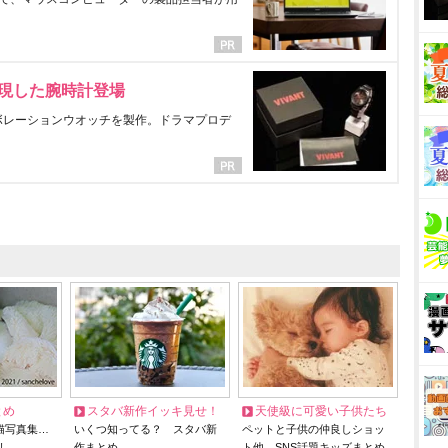
表現した腕時計登場
ラボレーションウオッチを製作。ドラマプロデ
とめ
スタバ新作イッキ見せ！
天使級に可愛い子供たち
猫写真集…
いくつ知ってる？ スタバ新
ペットと子供の仲良しショッ
リ
作まとめ
ト他、SNS話題キッズまとめ