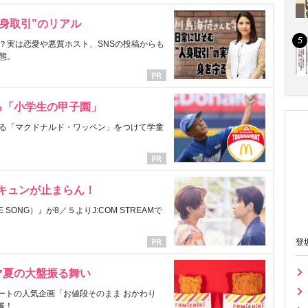
身取引”のリアル
？実は恋愛や悪質ホスト、SNSの投稿からも
態。
る「小学生の甲子園」
る「マクドナルド・ワッペン」をつけて学童
にキュンが止まらん！
ONG）』が8／５よりJ:COM STREAMで
登
マ夏の大盤振る舞い
ートの人気企画「お値段そのまま おかわり
催！