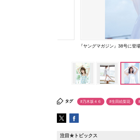
『ヤングマガジン』38号に登場
タグ
#乃木坂４６
#生田絵梨花
注目★トピックス