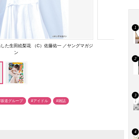
した生田絵梨花 （C）佐藤佑一 ／ヤングマガジ
ン
#坂道グループ
#アイドル
#雑誌