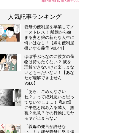
sponsored by 求人ボックス
人気記事ランキング
義母の便利屋を卒業してノ
ーストレス！ 離婚から始
まる妻と娘の新たな人生に
悔いはなし！【嫁を便利屋
扱いする義母 Vol.44】
ほぼ手ぶらなのに彼女の荷
物は持ちたくない？ 彼を
理解できないけど楽しまな
いともったいない！【あな
たが理解できません
Vol.8】
「あら、ごめんなさい
ね？」って絶対悪いと思っ
てないでしょ…！ 私の畑
に平然と踏み入る隣人…無
視？悪意？その行動にモヤ
モヤが止まらない
「義母の発言が許せな
い…！」嫁が義母に怒り爆