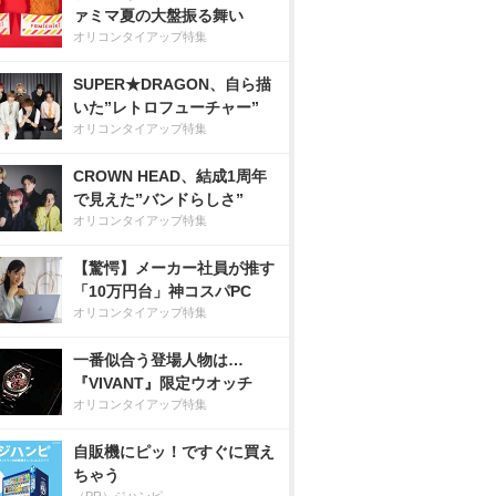
ァミマ夏の大盤振る舞い
オリコンタイアップ特集
SUPER★DRAGON、自ら描
いた”レトロフューチャー”
オリコンタイアップ特集
CROWN HEAD、結成1周年
で見えた”バンドらしさ”
オリコンタイアップ特集
【驚愕】メーカー社員が推す
「10万円台」神コスパPC
オリコンタイアップ特集
一番似合う登場人物は…
『VIVANT』限定ウオッチ
オリコンタイアップ特集
自販機にピッ！ですぐに買え
ちゃう