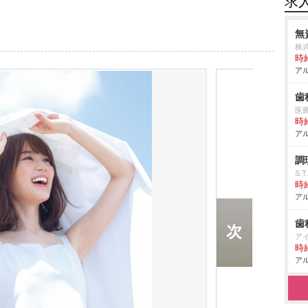
求
無
株
時給
アル
歯
医
時給
アル
調
S.
時給
アル
歯
ア
時給
アル