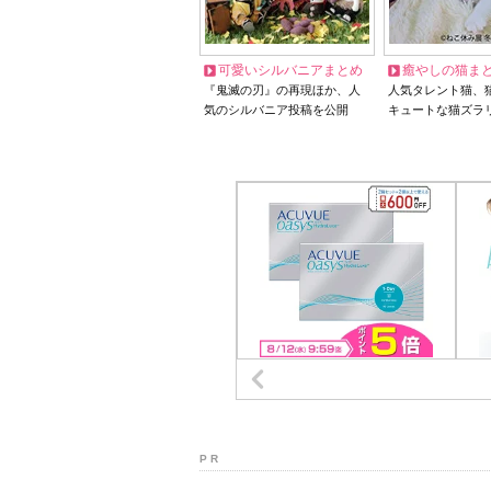
可愛いシルバニアまとめ
癒やしの猫ま
『鬼滅の刃』の再現ほか、人
人気タレント猫、
気のシルバニア投稿を公開
キュートな猫ズラ
P R