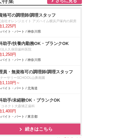
人特集
さらに見る
資格可の調理師/調理スタッフ
式会社オレンジエイト アズハイム横浜戸塚内の厨房
1,225円
バイト・パート / 神奈川県
科助手/扶養内勤務OK・ブランクOK
療法人久保田歯科医院
1,250円
バイト・パート / 神奈川県
理員・無資格可の調理師/調理スタッフ
T.ナーサリーSCHOOL山鼻南園
1,110円～
バイト・パート / 北海道
科助手/未経験OK・ブランクOK
イコネクト大森矯正歯科
1,400円
バイト・パート / 東京都
続きはこちら