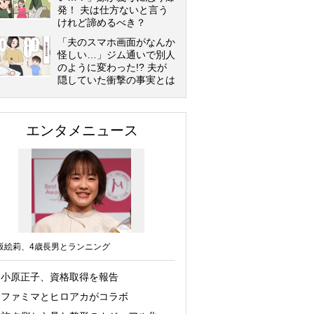
発！ 夫は仕方ないと言う
けれど諦めるべき？
「夫のスマホ画面がなんか
怪しい…」ジム通いで別人
のように変わった!? 夫が
隠していた衝撃の事実とは
エンタメニュース
坂絵莉、4歳長男とランニング
小原正子、資格取得を報告
ファミマとヒロアカがコラボ