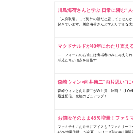
川島海荷さんと学ぶ 日常に潜む“人
「人身取引」って海外の話だと思ってませんか
起きています。川島海荷さんと学ぶリアルな実
マクドナルドが40年にわたり支え
ユニフォームの右袖には出場者のみに与えられ
球児たちが頂点を目指す
森崎ウィン×向井康二“両片思い”
森崎ウィンと向井康二がW主演！映画『（LOVE S
最速配信。究極のピュアラブ！
お値段そのまま45％増量！ファミ
ファミチキにお弁当にアイスも!?ファミリーマ
45％増量作戦」が今夏、シリーズ初の年2回開