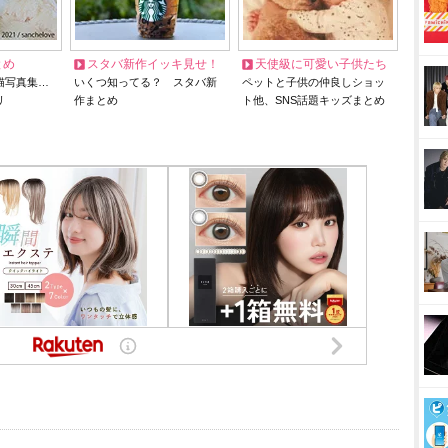
とめ
スタバ新作イッキ見せ！
天使級に可愛い子供たち
猫写真集…
いくつ知ってる？ スタバ新
ペットと子供の仲良しショッ
リ
作まとめ
ト他、SNS話題キッズまとめ