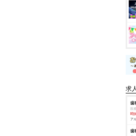
求
歯
医
時給
アル
歯