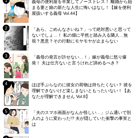
義母の便利屋を卒業してノーストレス！ 離婚から始
まる妻と娘の新たな人生に悔いはなし！【嫁を便利
屋扱いする義母 Vol.44】
「あら、ごめんなさいね？」って絶対悪いと思って
ないでしょ…！ 私の畑に平然と踏み入る隣人…無
視？悪意？その行動にモヤモヤが止まらない
「義母の発言が許せない…！」嫁が義母に怒り爆
発！ 夫は仕方ないと言うけれど諦めるべき？
ほぼ手ぶらなのに彼女の荷物は持ちたくない？ 彼を
理解できないけど楽しまないともったいない！【あ
なたが理解できません Vol.8】
「夫のスマホ画面がなんか怪しい…」ジム通いで別
人のように変わった!? 夫が隠していた衝撃の事実と
は