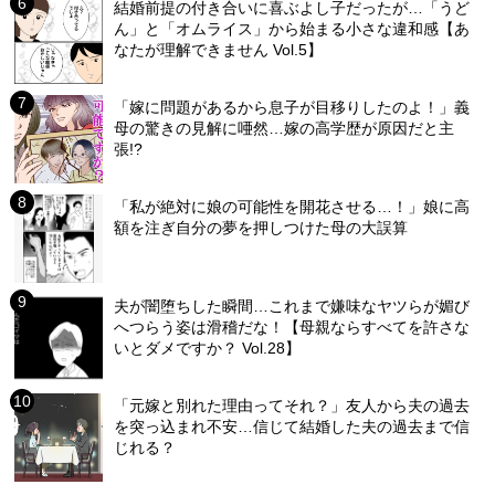
結婚前提の付き合いに喜ぶよし子だったが…「うど
ん」と「オムライス」から始まる小さな違和感【あ
なたが理解できません Vol.5】
「嫁に問題があるから息子が目移りしたのよ！」義
母の驚きの見解に唖然…嫁の高学歴が原因だと主
張!?
「私が絶対に娘の可能性を開花させる…！」娘に高
額を注ぎ自分の夢を押しつけた母の大誤算
夫が闇堕ちした瞬間…これまで嫌味なヤツらが媚び
へつらう姿は滑稽だな！【母親ならすべてを許さな
いとダメですか？ Vol.28】
「元嫁と別れた理由ってそれ？」友人から夫の過去
を突っ込まれ不安…信じて結婚した夫の過去まで信
じれる？