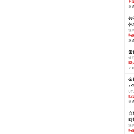
月給
派遣
共
休
株
時給
派遣
歯
健
時給
アル
金
バ
U
時給
派遣
自
時
株
時給