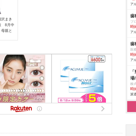
アル
歯
相沢まき
ブ
表 8月中
時給
、母親と
アル
歯
医
時給
アル
「
場
株
時給
派遣