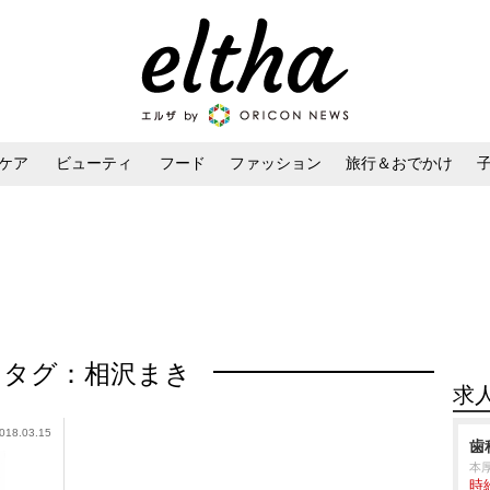
ケア
ビューティ
フード
ファッション
旅行＆おでかけ
ンケア
ダイエット・ボディケア
ヘアスタイル・ヘアアレンジ
タグ：相沢まき
求
018.03.15
歯
本
時給