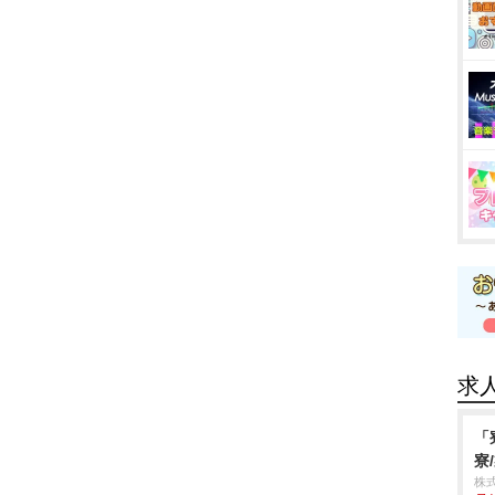
求
「
寮
株