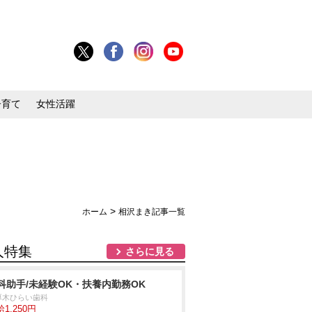
子育て
女性活躍
>
ホーム
相沢まき記事一覧
人特集
さらに見る
科助手/未経験OK・扶養内勤務OK
厚木ひらい歯科
1,250円