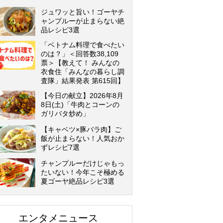
ジュワッと旨い！ゴーヤチ
ャンプルーが止まらない絶
品レシピ3選
「ベトナム料理で食べたい
のは？」＜回答数38,109
票＞【教えて！ みんなの
衣食住「みんなの暮らし調
査隊」結果発表 第615回】
【今日の献立】2026年8月
8日(土)「牛肉とコーンの
ガリバタ炒め」
【キャベツ×豚バラ肉】ご
飯が止まらない！人気おか
ずレシピ7選
チャンプルーだけじゃもっ
たいない！今年こそ極める
夏ゴーヤ絶品レシピ3選
エンタメニュース