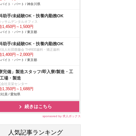
バイト・パート / 神奈川県
科助手/未経験OK・扶養内勤務OK
ロッサムデンタルオフィス
1,450円～1,500円
バイト・パート / 東京都
科助手/未経験OK・扶養内勤務OK
療法人社団萠藤会 THREE歯科・矯正歯科
1,400円～2,000円
バイト・パート / 東京都
寮完備」製造スタッフ/即入寮/製造・工
/工場・製造
式会社京栄センター
1,350円～1,688円
社員 / 愛知県
続きはこちら
sponsored by 求人ボックス
人気記事ランキング