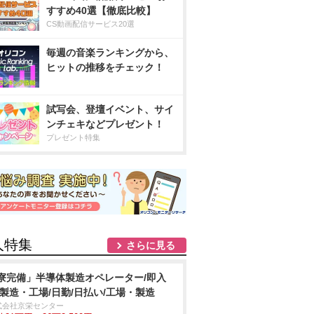
すすめ40選【徹底比較】
CS動画配信サービス20選
毎週の音楽ランキングから、
ヒットの推移をチェック！
試写会、登壇イベント、サイ
ンチェキなどプレゼント！
プレゼント特集
人特集
さらに見る
寮完備」半導体製造オペレーター/即入
/製造・工場/日勤/日払い/工場・製造
式会社京栄センター