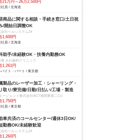
21万円～26万2,500円
社員 / 北海道
済商品に関する相談・手続き窓口/土日祝
み/開始日調整OK
式会社ベルシステム24
1,600円
社員 / 北海道
科助手/未経験OK・扶養内勤務OK
秀會 みわ歯科クリニック
1,261円
バイト・パート / 東京都
属製品のレーザー加工・シャーリング・
リ取り/寮完備/日勤/日払い/工場・製造
Tエージェント株式会社AGT南関東第二CU
1,750円
社員 / 東京都
動車共済のコールセンター/週休3日OK/
短勤務OK/未経験歓迎
式会社ベルシステム24
1,260円