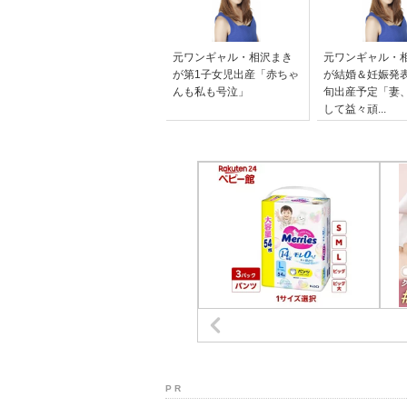
元ワンギャル・相沢まき
元ワンギャル・
が第1子女児出産「赤ちゃ
が結婚＆妊娠発
んも私も号泣」
旬出産予定「妻
して益々頑...
P R