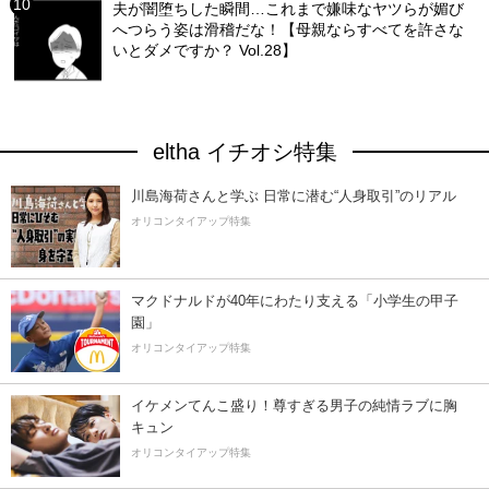
夫が闇堕ちした瞬間…これまで嫌味なヤツらが媚び
へつらう姿は滑稽だな！【母親ならすべてを許さな
いとダメですか？ Vol.28】
eltha イチオシ特集
川島海荷さんと学ぶ 日常に潜む“人身取引”のリアル
オリコンタイアップ特集
マクドナルドが40年にわたり支える「小学生の甲子
園」
オリコンタイアップ特集
イケメンてんこ盛り！尊すぎる男子の純情ラブに胸
キュン
オリコンタイアップ特集