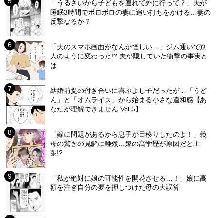
「うるさいから子どもを連れて外に行って？」夫が
睡眠3時間でボロボロの妻に追い打ちをかける…妻の
反撃なるか？
「夫のスマホ画面がなんか怪しい…」ジム通いで別
人のように変わった!? 夫が隠していた衝撃の事実と
は
結婚前提の付き合いに喜ぶよし子だったが…「うど
ん」と「オムライス」から始まる小さな違和感【あ
なたが理解できません Vol.5】
「嫁に問題があるから息子が目移りしたのよ！」義
母の驚きの見解に唖然…嫁の高学歴が原因だと主
張!?
「私が絶対に娘の可能性を開花させる…！」娘に高
額を注ぎ自分の夢を押しつけた母の大誤算