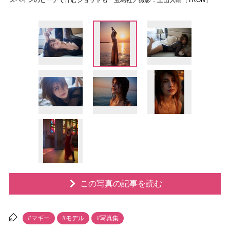
スペインのビーチで佇むショットも 宝島社／撮影：土山大輔［TRON］
この写真の記事を読む
#マギー
#モデル
#写真集