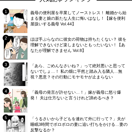
義母の便利屋を卒業してノーストレス！ 離婚から始
まる妻と娘の新たな人生に悔いはなし！【嫁を便利
屋扱いする義母 Vol.44】
ほぼ手ぶらなのに彼女の荷物は持ちたくない？ 彼を
理解できないけど楽しまないともったいない！【あ
なたが理解できません Vol.8】
「あら、ごめんなさいね？」って絶対悪いと思って
ないでしょ…！ 私の畑に平然と踏み入る隣人…無
視？悪意？その行動にモヤモヤが止まらない
「義母の発言が許せない…！」嫁が義母に怒り爆
発！ 夫は仕方ないと言うけれど諦めるべき？
「うるさいから子どもを連れて外に行って？」夫が
睡眠3時間でボロボロの妻に追い打ちをかける…妻の
反撃なるか？