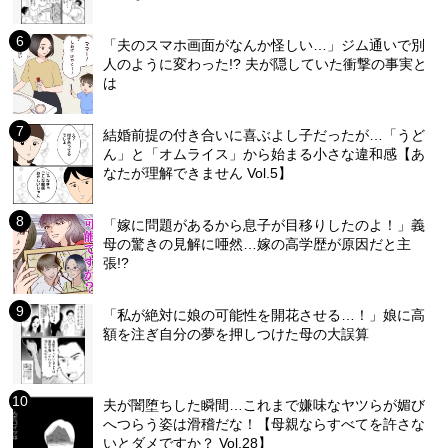
「夫のスマホ画面がなんか怪しい…」ジム通いで別
人のように変わった!? 夫が隠していた衝撃の事実と
は
結婚前提の付き合いに喜ぶよし子だったが…「うど
ん」と「オムライス」から始まる小さな違和感【あ
なたが理解できません Vol.5】
「嫁に問題があるから息子が目移りしたのよ！」義
母の驚きの見解に唖然…嫁の高学歴が原因だと主
張!?
「私が絶対に娘の可能性を開花させる…！」娘に高
額を注ぎ自分の夢を押しつけた母の大誤算
夫が闇堕ちした瞬間…これまで嫌味なヤツらが媚び
へつらう姿は滑稽だな！【母親ならすべてを許さな
いとダメですか？ Vol.28】