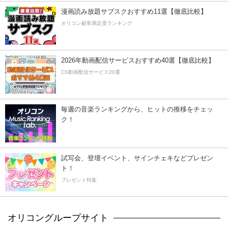
漫画読み放題サブスクおすすめ11選【徹底比較】
オリコン顧客満足度ランキング
2026年動画配信サービスおすすめ40選【徹底比較】
CS動画配信サービス20選
毎週の音楽ランキングから、ヒットの推移をチェッ
ク！
試写会、登壇イベント、サインチェキなどプレゼン
ト！
プレゼント特集
オリコングループサイト