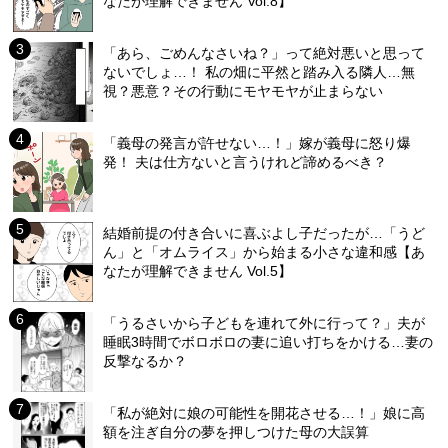
なたが理解できません Vol.8】
「あら、ごめんなさいね？」って絶対悪いと思って
ないでしょ…！ 私の畑に平然と踏み入る隣人…無
視？悪意？その行動にモヤモヤが止まらない
「義母の発言が許せない…！」嫁が義母に怒り爆
発！ 夫は仕方ないと言うけれど諦めるべき？
結婚前提の付き合いに喜ぶよし子だったが…「うど
ん」と「オムライス」から始まる小さな違和感【あ
なたが理解できません Vol.5】
「うるさいから子どもを連れて外に行って？」夫が
睡眠3時間でボロボロの妻に追い打ちをかける…妻の
反撃なるか？
「私が絶対に娘の可能性を開花させる…！」娘に高
額を注ぎ自分の夢を押しつけた母の大誤算