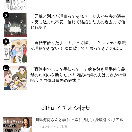
「元嫁と別れた理由ってそれ？」友人から夫の過去
を突っ込まれ不安…信じて結婚した夫の過去まで信
じれる？
「自転車借りたよ～！」って勝手に!? ママ友の常識
が理解できない！ 次に貸してと言ってきたのは…
「育休中でしょ？手伝って！」嫁を好き勝手使う義
母のお願いを断りたい！ 頼みの綱の夫はまさかの無
関心!? 自体は最悪の結末に…
eltha イチオシ特集
川島海荷さんと学ぶ 日常に潜む“人身取引”のリアル
オリコンタイアップ特集