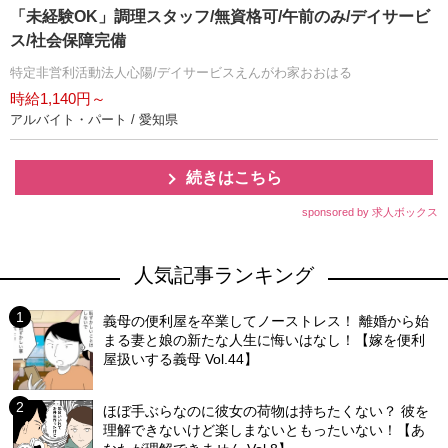
「未経験OK」調理スタッフ/無資格可/午前のみ/デイサービ
ス/社会保障完備
特定非営利活動法人心陽/デイサービスえんがわ家おおはる
時給1,140円～
アルバイト・パート / 愛知県
続きはこちら
sponsored by 求人ボックス
人気記事ランキング
義母の便利屋を卒業してノーストレス！ 離婚から始
まる妻と娘の新たな人生に悔いはなし！【嫁を便利
屋扱いする義母 Vol.44】
ほぼ手ぶらなのに彼女の荷物は持ちたくない？ 彼を
理解できないけど楽しまないともったいない！【あ